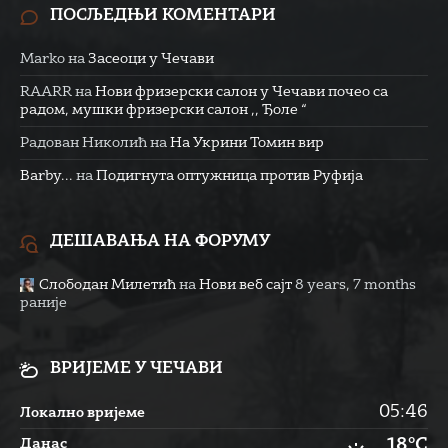
ПОСЉЕДЊИ КОМЕНТАРИ
Marko
на
Засеоци у Чечави
RAARR
на
Нови фризерски салон у Чечави почео са
радом, мушки фризерски салон ,, Ђоле “
Радован Николић
на
На Укрини Томин вир
Barby...
на
Подигнута оптужница против Руфија
ДЕШАВАЊА НА ФОРУМУ
Слободан Милетић
на
Нови веб сајт
8 years, 7 months
раније
ВРИЈЕМЕ У ЧЕЧАВИ
05:46
Локално вријеме
18°C
Данас