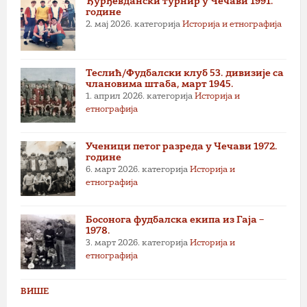
Ђурђевдански турнир у Чечави 1991.
године
2. мај 2026.
категорија
Историја и етнографија
Теслић/Фудбалски клуб 53. дивизије са
члановима штаба, март 1945.
1. април 2026.
категорија
Историја и
етнографија
Ученици петог разреда у Чечави 1972.
године
6. март 2026.
категорија
Историја и
етнографија
Босонога фудбалска екипа из Гаја –
1978.
3. март 2026.
категорија
Историја и
етнографија
ВИШЕ