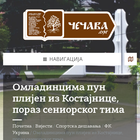
Skip
Skip
Skip
to
to
to
content
left
footer
sidebar
НАВИГАЦИЈА
Омладинцима пун
плијен из Костајнице,
пораз сениорског тима
Почетна
/
Вијести
/
Спортска дешавања
/
ФК
Укрина
/
Омладинцима пун плијен из Костајнице,
пораз сениорског тима