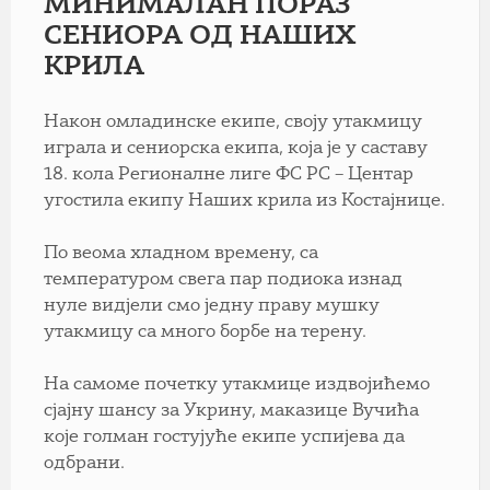
МИНИМАЛАН ПОРАЗ
СЕНИОРА ОД НАШИХ
КРИЛА
Након омладинске екипе, своју утакмицу
играла и сениорска екипа, која је у саставу
18. кола Регионалне лиге ФС РС – Центар
угостила екипу Наших крила из Костајнице.
По веома хладном времену, са
температуром свега пар подиока изнад
нуле видјели смо једну праву мушку
утакмицу са много борбе на терену.
На самоме почетку утакмице издвојићемо
сјајну шансу за Укрину, маказице Вучића
које голман гостујуће екипе успијева да
одбрани.