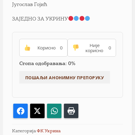
Југослав Гојић
ЗАЈЕДНО ЗА УКРИНУ
Није
Корисно
0
0
корисно
Стопа одобравања: 0%
Facebook
X
WhatsApp
Print
Категорија
ФК Укрина