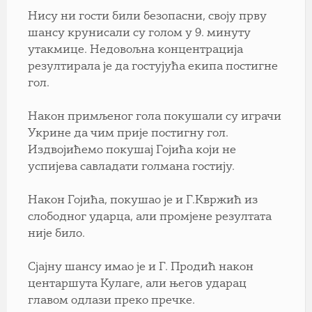
Нису ни гости били безопасни, своју прву
шансу крунисали су голом у 9. минуту
утакмице. Недовољна концентрација
резултирала је да гостујућа екипа постигне
гол.
Након примљеног гола покушали су играчи
Укрине да чим прије постигну гол.
Издвојићемо покушај Гојића који не
успијева савладати голмана гостију.
Након Гојића, покушао је и Г.Квржић из
слободног ударца, али промјене резултата
није било.
Сјајну шансу имао је и Г. Продић након
центаршута Кулаге, али његов ударац
главом одлази преко пречке.