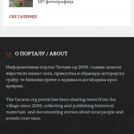
107 фотографија
СВЕ ГАЛЕРИЈЕ
О ПОРТАЛУ / ABOUT
Информативни портал Чечаве од 2006. године доноси
вијести из нашег села, прикупља и објављује историјску
грађу, те биљежи приче о људима и догађајима кроз
вријеме.
The Cecava.org portal has been sharing news from the
village since 2006, collecting and publishing historical
materials, and documenting stories about local people and
events over time.