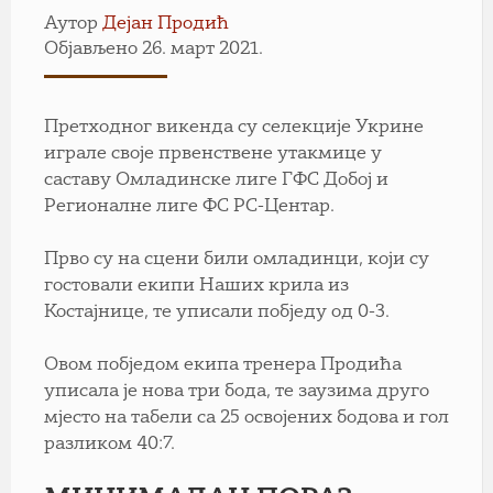
Аутор
Дејан Продић
Објављено 26. март 2021.
Претходног викенда су селекције Укрине
играле своје првенствене утакмице у
саставу Омладинске лиге ГФС Добој и
Регионалне лиге ФС РС-Центар.
Прво су на сцени били омладинци, који су
гостовали екипи Наших крила из
Костајнице, те уписали побједу од 0-3.
Овом побједом екипа тренера Продића
уписала је нова три бода, те заузима друго
мјесто на табели са 25 освојених бодова и гол
разликом 40:7.