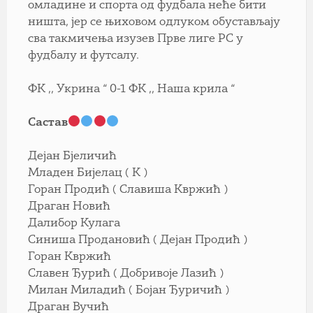
омладине и спорта од фудбала неће бити
ништа, јер се њиховом одлуком обустављају
сва такмичења изузев Прве лиге РС у
фудбалу и футсалу.
ФК ,, Укрина “ 0-1 ФК ,, Наша крила “
Састав
Дејан Бјеличић
Младен Бијелац ( К )
Горан Продић ( Славиша Квржић )
Драган Новић
Далибор Кулага
Синиша Продановић ( Дејан Продић )
Горан Квржић
Славен Ђурић ( Добривоје Лазић )
Милан Миладић ( Бојан Ђуричић )
Драган Вучић