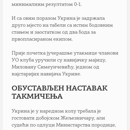
минималним резултатом 0-1.
И са овим поразом Укрина је задржала
друго мјесто на табели са истим бодовним
стањем и заостатком од два бода за
првопласираном екипом.
Прије почетка јучерашње утакмице чланови
УО клуба уручили су навијачку мајицу,
Миловану Симеунчевићу, једном од
најстаријих навијача Укрине.
ОБУСТАВЉЕН НАСТАВАК
ТАКМИЧЕЊА
Укрина је у наредном колу требала је
гостовати добојском Жељезничару, али
судећи по одлуци Министарства породице,