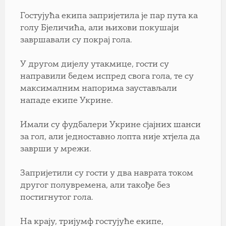
Гостујућа екипа запријетила је пар пута ка
голу Бјеличића, али њихови покушаји
завршавали су покрај гола.
У другом дијелу утакмице, гости су
направили бедем испред свога гола, те су
максималним напорима заустављали
нападе екипе Укрине.
Имали су фудбалери Укрине сјајних шанси
за гол, али једноставно лопта није хтјела да
заврши у мрежи.
Запријетили су гости у два наврата током
другог полувремена, али такође без
постигнутог гола.
На крају, тријумф гостујуће екипе,