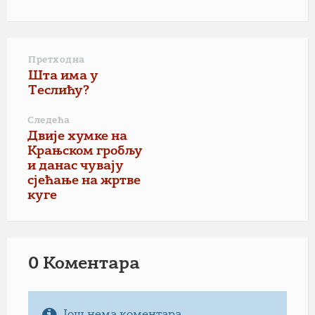
Претходна
Шта има у
Tеслићу?
Следећа
Двије хумке на
Крањском гробљу
и данас чувају
сјећање на жртве
куге
0 Коментарa