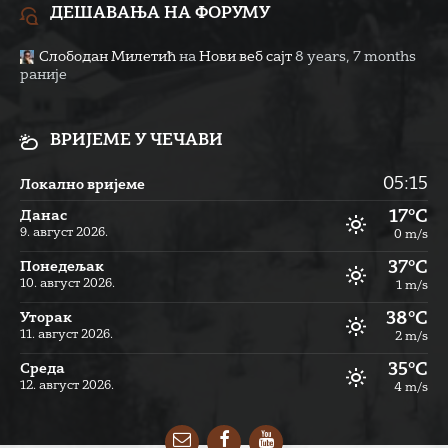
ДЕШАВАЊА НА ФОРУМУ
Слободан Милетић
на
Нови веб сајт
8 years, 7 months
раније
ВРИЈЕМЕ У ЧЕЧАВИ
05:15
Локално вријеме
17°C
Данас
9. август 2026.
0 m/s
37°C
Понедељак
10. август 2026.
1 m/s
38°C
Уторак
11. август 2026.
2 m/s
35°C
Cреда
12. август 2026.
4 m/s
Email
Facebook
YouTube