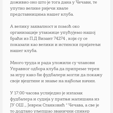
доживио оно што је тога дана у Чечави, те
упутио велике ријечи хвале
представницима нашег клуба.
A велику захвалност и помоћ око
организације утакмице упућујемо нашој
браћи из П.Д Визант 74274 , који су се
показали као велики и истински пријатељи
нашег клуба.
Много труда и рада уложили су чланови
Управног одбора клуба да припреме терен
за игру како би фудбалери могли да покажу
своје вјештине и знање на најбољи начин.
У 17:00 часова услиједио је излазак
фудбалера и судија у пратњи малишана из
ЈУ ОШ ,, Јеврем Станковић “ Чечава, а све је
то додтано уљепшао званични спикер