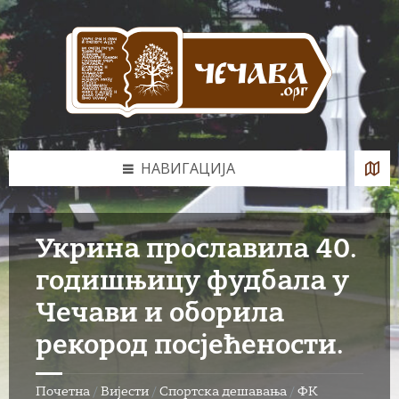
Skip
Skip
Skip
to
to
to
content
left
footer
sidebar
НАВИГАЦИЈА
Укрина прославила 40.
годишњицу фудбала у
Чечави и оборила
рекород посјећености.
Почетна
/
Вијести
/
Спортска дешавања
/
ФК