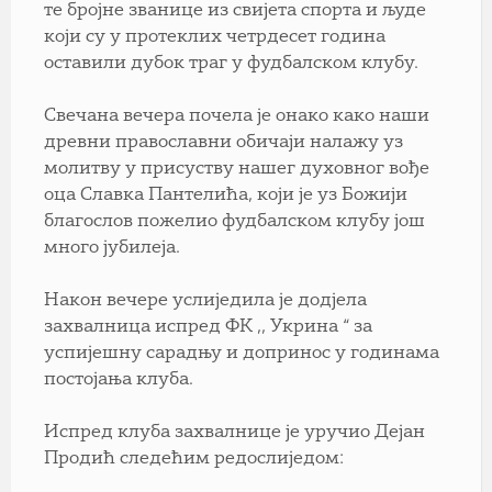
те бројне званице из свијета спорта и људе
који су у протеклих четрдесет година
оставили дубок траг у фудбалском клубу.
Свечана вечера почела је онако како наши
древни православни обичаји налажу уз
молитву у присуству нашег духовног вође
оца Славка Пантелића, који је уз Божији
благослов пожелио фудбалском клубу још
много јубилеја.
Након вечере услиједила је додјела
захвалница испред ФК ,, Укрина “ за
успијешну сарадњу и допринос у годинама
постојања клуба.
Испред клуба захвалнице је уручио Дејан
Продић следећим редослиједом: