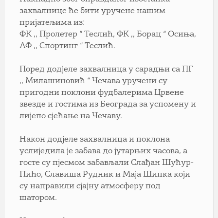
захвалнице ће бити уручене нашим
пријатељима из:
ФК ,, Пролетер “ Теслић, ФК ,, Борац “ Осиња,
АФ ,, Спортинг “ Теслић.
Поред додјеле захвалница у сарадњи са ПГ
,, Милашиновић “ Чечава уручени су
пригодни поклони фудбалерима Црвене
звезде и гостима из Београда за успомену и
лијепо сјећање на Чечаву.
Након додјеле захвалница и поклона
услиједила је забава до јутарњих часова, а
госте су пјесмoм забављали Слађан Шућур-
Пићо, Славиша Рудник и Маја Шипка који
су направили сјајну атмосферу под
шатором.