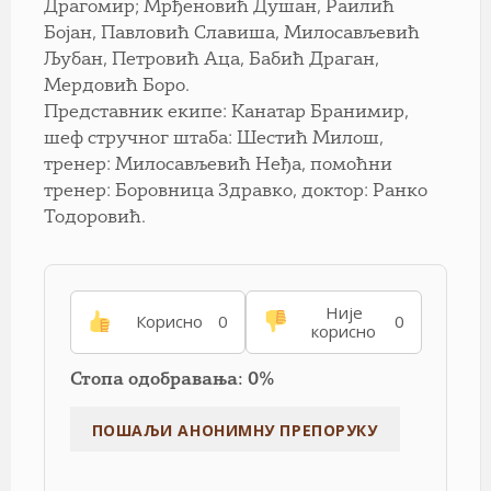
Драгомир; Мрђеновић Душан, Раилић
Бојан, Павловић Славиша, Милосављевић
Љубан, Петровић Аца, Бабић Драган,
Мердовић Боро.
Представник екипе: Канатар Бранимир,
шеф стручног штаба: Шестић Милош,
тренер: Милосављевић Неђа, помоћни
тренер: Боровница Здравко, доктор: Ранко
Тодоровић.
Није
Корисно
0
0
корисно
Стопа одобравања: 0%