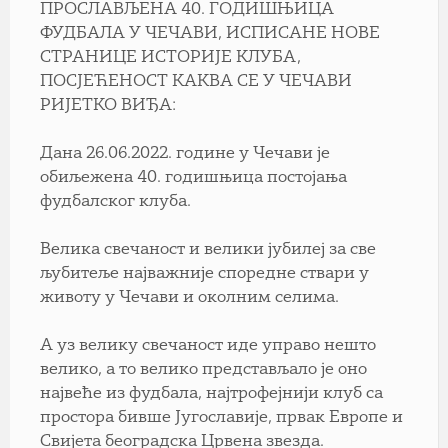
ПРОСЛАВЉЕНА 40. ГОДИШЊИЦА
ФУДБАЛА У ЧЕЧАВИ, ИСПИСАНE НОВE
СТРАНИЦЕ ИСТОРИЈЕ КЛУБА,
ПОСЈЕЋЕНОСТ КАКВА СЕ У ЧЕЧАВИ
РИЈЕТКО ВИЂА:
Дана 26.06.2022. године у Чечави је
обиљежена 40. годишњица постојања
фудбалског клуба.
Велика свечаност и велики јубилеј за све
љубитеље најважније споредне ствари у
животу у Чечави и околним селима.
А уз велику свечаност иде управо нешто
велико, а то велико представљало је оно
највеће из фудбала, најтрофејнији клуб са
простора бивше Југославије, првак Европе и
Свијета београдска Црвена звезда.