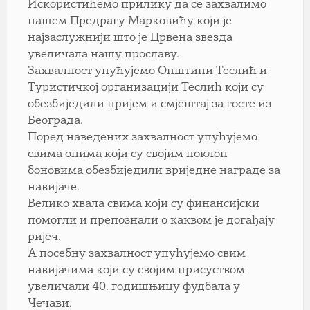
Искористићемо прилику да се захвалимо
нашем Предрагу Марковићу који је
најзаслужнији што је Црвена звезда
увеличала нашу прославу.
Захвалност упућујемо Општини Теслић и
Туристичкој организацији Теслић који су
обезбиједили пријем и смјештај за госте из
Београда.
Поред наведених захвалност упућујемо
свима онима који су својим поклон
боновима обезбиједили вриједне награде за
навијаче.
Велико хвала свима који су финансијски
помогли и препознали о каквом је догађају
ријеч.
А посебну захвалност упућујемо свим
навијачима који су својим присуством
увеличали 40. годишњицу фудбала у
Чечави.