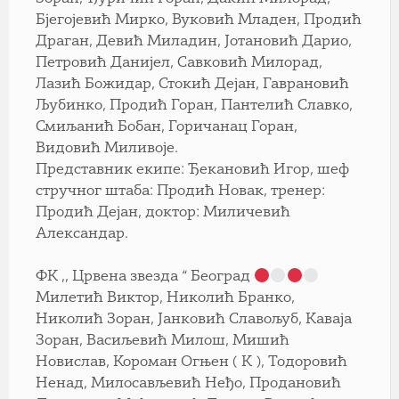
Бјегојевић Мирко, Вуковић Младен, Продић
Драган, Девић Миладин, Јотановић Дарио,
Петровић Данијел, Савковић Милорад,
Лазић Божидар, Стокић Дејан, Гаврановић
Љубинко, Продић Горан, Пантелић Славко,
Смиљанић Бобан, Горичанац Горан,
Видовић Миливоје.
Представник екипе: Ђекановић Игор, шеф
стручног штаба: Продић Новак, тренер:
Продић Дејан, доктор: Миличевић
Александар.
ФК ,, Црвена звезда “ Београд
Милетић Виктор, Николић Бранко,
Николић Зоран, Јанковић Славољуб, Каваја
Зоран, Васиљевић Милош, Мишић
Новислав, Короман Огњен ( К ), Тодоровић
Ненад, Милосављевић Неђо, Продановић