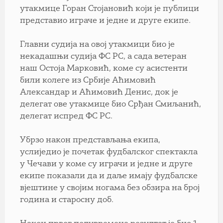
утакмице Горан Стојановић који је публици
представио играче и једне и друге екипе.
Главни судија на овој утакмици био је
некадашњи судија ФС РС, а сада ветеран
наш Остоја Марковић, коме су асистенти
били колеге из Србије Аћимовић
Александар и Аћимовић Денис, док је
делегат ове утакмице био Срђан Смиљанић,
делегат испред ФС РС.
Убрзо након представљања екипа,
услиједио је почетак фудбалског спектакла
у Чечави у коме су играчи и једне и друге
екипе показали да и даље имају фудбалске
вјештине у својим ногама без обзира на број
година и старосну доб.