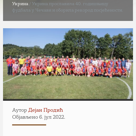
Укрина
/
Укрина прославила 40. годишњицу
фудбала у Чечави и оборила рекород посјећености.
Аутор
Дејан Продић
Објављено 6. јул 2022.