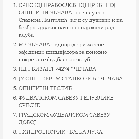
СРПСКОЈ ПРАВОСЛСВНОЈ ЦРКВЕНОЈ
ОПШТИНИ ЧЕЧАВА- на челу са о.
Славком Пантелић- који су духовно и на
безброј других начина подржали рад
клуба.
МЗ ЧЕЧАВА- једној од три мјесне
заједнице иницијатора за поновно
покретање фудбалског клуб .
ПД ,, ВИЗАНТ 74274 “ ЧЕЧАВА
ЈУ ОШ ,, ЈЕВРЕМ СТАНКОВИЋ “ ЧЕЧАВА
ОПШТИНИ ТЕСЛИЋ
ФУДБАЛСКОМ САВЕЗУ РЕПУБЛИКЕ
СРПСКЕ
ГРАДСКОМ ФУДБАЛСКОМ САВЕЗУ
ДОБОЈ
,, ХИДРОЕПОРИК “ БАЊА ЛУКА