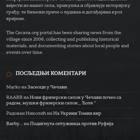
вијести из нашег села, прикупља и објављује историјску
грађу, те биљежи приче о људима и догађајима кроз
вријеме.
The Cecava.org portal has been sharing news from the
village since 2006, collecting and publishing historical
materials, and documenting stories about local people and
events over time.
ПОСЉЕДЊИ КОМЕНТАРИ
Marko
на
Засеоци у Чечави
RAARR
на
Нови фризерски салон у Чечави почео са
радом, мушки фризерски салон ,, Ђоле “
Радован Николић
на
На Укрини Томин вир
Barby...
на
Подигнута оптужница против Руфија