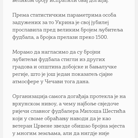
великом броју испратили овај догађај.
Према статистичким параметрима особа
задужених за то Укрина је свој јубилеј
прославила пред великим бројем љубитеља
фудбала, а бројка прелази преко 1500.
Морамо да нагласимо да су бројни
љубитељи фудбала стигли из других
градова и општина добојске и бањалучке
регије, што је још један показатељ сјајне
атмосфере у Чечави тога дана.
Организација самога догађаја протекла је на
врхунском нивоу, а чему најбоље свједоче
ријечи славног фудбалера Милоша Шестића
који у своме обраћању наводи да је као
ветеран Црвене звезде обишао бројна мјеста
у многим земљама, али да нигдје није