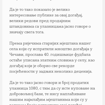
Да је то тако показало је велико
интересовање публике за овај догађај,
велики редови пред продајним
штандовима са улазницама јасно говоре о
значају свега тога.
Према ријечима старијих мјештана нашег
села који су испратили мноштво догађаја у
Чечави, прослава 40. годишњице фудбала
остаће уписана златним словима у селу, као
догађај који је оборио све рекорде
посјећености у задњих неколико деценија.
Да је то тако јасно говори и број продатих
улазница 1080, с тим да су исте куповане на
добровољној бази, те нису наплаћиване
нашим најмлађим мјештанима који су у