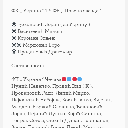
ФК ,, Укрина “ 1-5 ФК ,, Црвена звезда “
Ђекановић Зоран ( за Укрину )
Васиљевић Милош
Короман Огњен
Мердовић Боро
Продановић Драгомир
Састави екипа:
ФК ,, Укрина “ Чечава
Нунић Недељко, Продић Вид ( К ),
Продановић Раде, Липић Мирко,
Пајкановић Небојша, Кокић Јанко, Бијелац
Младен, Квржић Славиша, Ђекановић
Зоран, Пејичић Душко, Којић Синиша;
Топрек Остоја, Стокић Душан, Горичанац
Зоран, Ђуричић Горан, Дакић Милорад,