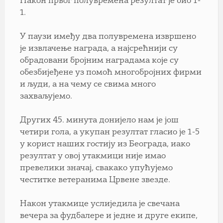
Након првог полувремена резултат је био 1-
1.
У паузи имеђу два полувремена извршено
је извлачење награда, а најсрећнији су
обрадовани бројним наградама које су
обезбијеђене уз помоћ многобројних фирми
и људи, а на чему се свима много
захваљујемо.
Других 45. минута донијело нам је још
четири гола, а укупан резултат гласио је 1-5
у корист наших гостију из Београда, иако
резултат у овој утакмици није имао
превелики значај, свакако упућујемо
честитке ветеранима Црвене звезде.
Након утакмице услиједила је свечана
вечера за фудбалере и једне и друге екипе,