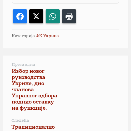
Facebook
X
WhatsApp
Print
Категорија
ФК Укрина
Претходна
Избор новог
руководства
Укрине, дио
чланова
Управног одбора
поднио оставку
на функције.
Следећа
Традиционално