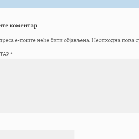
ите коментар
дреса е-поште неће бити објављена.
Неопходна поља с
ТАР
*