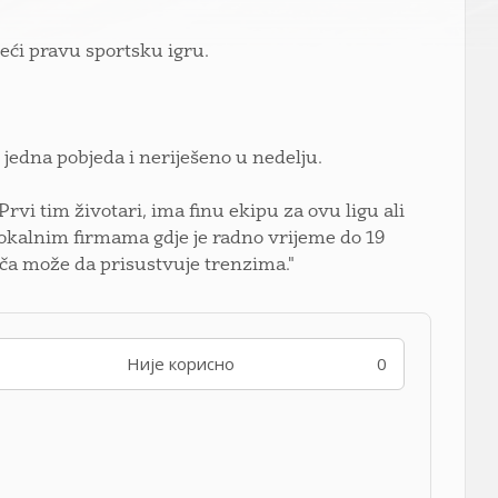
eći pravu sportsku igru.
 jedna pobjeda i neriješeno u nedelju.
rvi tim životari, ima finu ekipu za ovu ligu ali
u lokalnim firmama gdje je radno vrijeme do 19
ača može da prisustvuje trenzima."
Није корисно
0