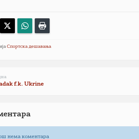
acebook
X
WhatsApp
Print
ија
Спортска дешавања
дна
dak f.k. Ukrine
ментарa
ош нема коментара