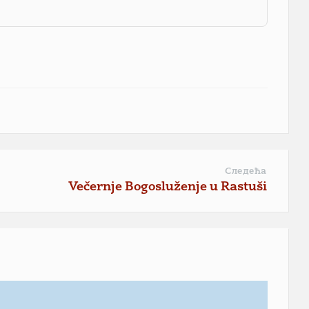
Следећа
Večernje Bogosluženje u Rastuši