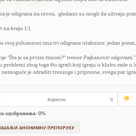
a je odigrana na nivou, gledaoci su mogli da uživaju prat
t na kraju 1:1
u ovoj polusezoni ima tri odigrane utakmice, jedan poraz,
nje "Šta je sa prvim timom?" trener Pajkanović odgovara "P
su problemi zbog toga što igrači koji igraju u klubu rade 
i nemoguće je odraditi treninge i pripreme, svega par igr
Корисно
0
па одобравања: 0%