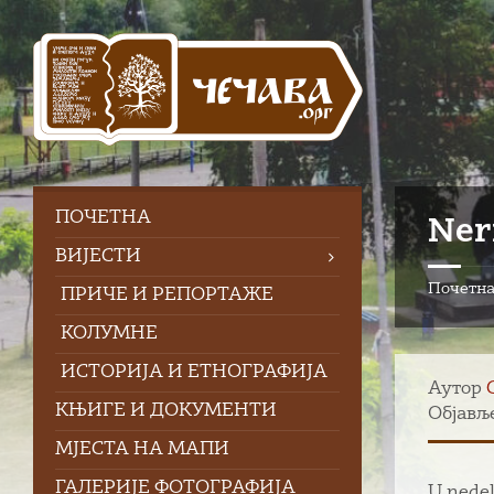
Skip
Skip
Skip
to
to
to
content
left
footer
sidebar
ПOЧЕТНА
Ner
ВИЈЕСТИ
Почетн
ПРИЧЕ И РЕПОРТАЖЕ
КОЛУМНЕ
ИСТОРИЈА И ЕТНОГРАФИЈА
Аутор
КЊИГЕ И ДОКУМЕНТИ
Објављ
МЈЕСТА НА МАПИ
ГАЛЕРИЈЕ ФОТОГРАФИЈА
U nedel