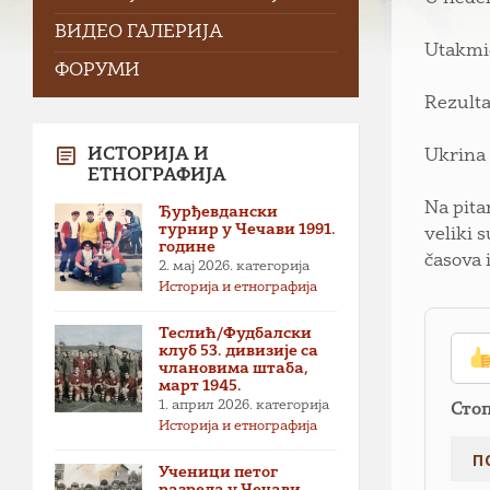
ВИДЕО ГАЛЕРИЈА
Utakmic
ФОРУМИ
Rezulta
ИСТОРИЈА И
Ukrina 
ЕТНОГРАФИЈА
Na pita
Ђурђевдански
турнир у Чечави 1991.
veliki 
године
časova 
2. мај 2026.
категорија
Историја и етнографија
Теслић/Фудбалски
клуб 53. дивизије са
члановима штаба,
март 1945.
1. април 2026.
категорија
Сто
Историја и етнографија
Ученици петог
разреда у Чечави