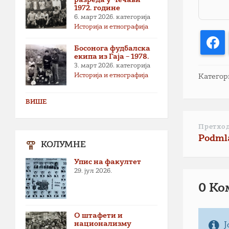
1972. године
6. март 2026.
категорија
Историја и етнографија
F
Босонога фудбалска
екипа из Гаја – 1978.
3. март 2026.
категорија
Историја и етнографија
Категор
ВИШЕ
Претхо
Podmla
КОЛУМНЕ
Упис на факултет
29. јул 2026.
0 Ко
О штафети и
национализму
Ј