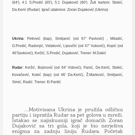
(64'), 4:1 S.Prodić (65'), 5:1
Dujaković
(90'). Žuti kartoni: Stokić,
Da.Kerić (Rudar). Igrač utakmice: Zoran Dujaković (Ukrina)
Ukrina
: Petrović (kap)
, Smiljanić (od 67' Pavlović) , Miladić,
G.Prodić, Radonjić, Vidaković, Lipovčić (od 47' Vuković), Kopić (od
46'Savković), Kvržić, S.Prodić, Dujaković. Trener: M.Dakić
Rudar
:
Kvržić, Bojinović (od 64' Vidović), Panić, De.Kerić, Stokić,
Kovačević, Kokić (kap) (od 46' Da.Kerić), Ž.Marković, Smiljanić,
Simić, Radić. Trener: Đ.Pantić
…Motivisana Ukrina je pružila odličnu
partiju i ispratila Rudar sa pet golova u mreži.
Istakao se najiskusniji igrač domaćih Zoran
Dujaković sa tri gola, koji je bio nerješiva
enigma za zadnju liniju Rudara. Početak