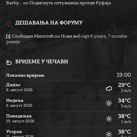
Barby...
на
Подигнута оптужница против Руфија
ДЕШАВАЊА НА ФОРУМУ
Слободан Милетић
на
Нови веб сајт
8 years, 7 months
раније
ВРИЈЕМЕ У ЧЕЧАВИ
19:00
Локално вријеме
29°C
Данас
8. август 2026.
2 m/s
34°C
Недеља
9. август 2026.
3 m/s
38°C
Понедељак
10. август 2026.
1 m/s
38°C
Уторак