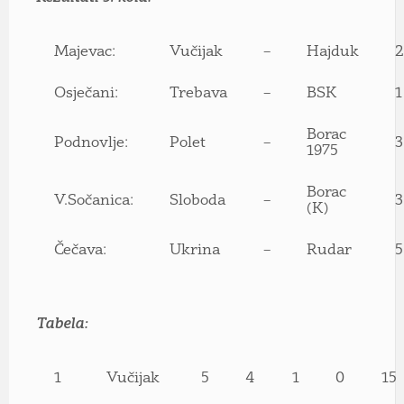
Majevac:
Vučijak
–
Hajduk
2
Osječani:
Trebava
–
BSK
1
Borac
Podnovlje:
Polet
–
3
1975
Borac
V.Sočanica:
Sloboda
–
3
(K)
Čečava:
Ukrina
–
Rudar
5
Tabela:
1
Vučijak
5
4
1
0
15