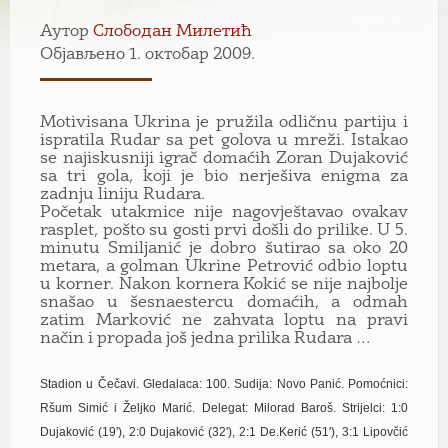
Аутор
Слободан Милетић
Објављено 1. октобар 2009.
Motivisana Ukrina je pružila odličnu partiju i
ispratila Rudar sa pet golova u mreži. Istakao
se najiskusniji igrač domaćih Zoran Dujaković
sa tri gola, koji je bio nerješiva enigma za
zadnju liniju Rudara.
Početak utakmice nije nagovještavao ovakav
rasplet, pošto su gosti prvi došli do prilike. U 5.
minutu Smiljanić je dobro šutirao sa oko 20
metara, a golman Ukrine Petrović odbio loptu
u korner. Nakon kornera Kokić se nije najbolje
snašao u šesnaestercu domaćih, a odmah
zatim Marković ne zahvata loptu na pravi
način i propada još jedna prilika Rudara …
Stadion u Čečavi. Gledalaca: 100. Sudija: Novo Panić. Pomoćnici:
Ršum Simić i Željko Marić. Delegat: Milorad Baroš. Strijelci: 1:0
Dujaković (19'), 2:0
Dujaković
(32'), 2:1 De.Kerić (51'), 3:1 Lipovčić