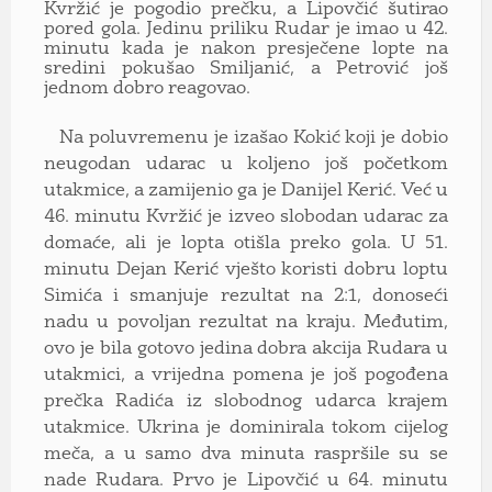
Kvržić je pogodio prečku, a Lipovčić šutirao
pored gola. Jedinu priliku Rudar je imao u 42.
minutu kada je nakon presječene lopte na
sredini pokušao Smiljanić, a Petrović još
jednom dobro reagovao.
Na poluvremenu je izašao Kokić koji je dobio
neugodan udarac u koljeno još početkom
utakmice, a zamijenio ga je Danijel Kerić. Već u
46. minutu Kvržić je izveo slobodan udarac za
domaće, ali je lopta otišla preko gola. U 51.
minutu Dejan Kerić vješto koristi dobru loptu
Simića i smanjuje rezultat na 2:1, donoseći
nadu u povoljan rezultat na kraju. Međutim,
ovo je bila gotovo jedina dobra akcija Rudara u
utakmici, a vrijedna pomena je još pogođena
prečka Radića iz slobodnog udarca krajem
utakmice. Ukrina je dominirala tokom cijelog
meča, a u samo dva minuta raspršile su se
nade Rudara. Prvo je Lipovčić u 64. minutu