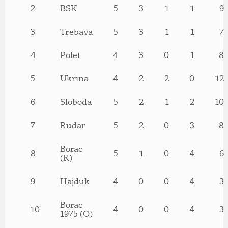
2
BSK
5
3
1
1
9
3
Trebava
5
3
1
1
7
4
Polet
4
3
0
1
8
5
Ukrina
4
2
2
0
12
6
Sloboda
5
2
1
2
10
7
Rudar
5
2
0
3
8
Borac
8
5
1
0
4
6
(K)
9
Hajduk
4
0
0
4
3
Borac
10
4
0
0
4
3
1975 (O)