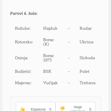
Parovi 6. kola:
Kožuhe:
Hajduk
–
Rudar
Borac
Kotorsko:
–
Ukrina
(K)
Borac
Osinja:
–
Sloboda
1975
Bušletić:
BSK
–
Polet
Majevac:
Vučijak
–
Trebava
Није
Корисно
0
0