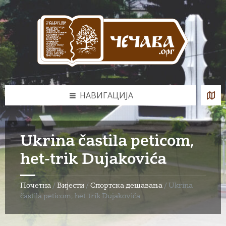
Skip
Skip
Skip
to
to
to
content
left
footer
sidebar
НАВИГАЦИЈА
Ukrina častila peticom,
het-trik Dujakovića
Почетна
/
Вијести
/
Спортска дешавања
/
Ukrina
častila peticom, het-trik Dujakovića