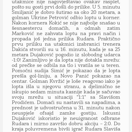
utakmice nije nagovještavao ovakav rasplet,
pošto su gosti prvi došli do prilike. U 5. minutu
Smiljanić je dobro šutirao sa oko 20 metara, a
golman Ukrine Petrović odbio loptu u korner.
Nakon kornera Kokić se nije najbolje snašao u
šesnaestercu domaćih, a odmah zatim
Marković ne zahvata loptu na pravi način i
propada još jedna prilika Rudara. Praktično
prvu priliku na utakmici izabranici trenera
Dakića stvorili su u 16. minutu, kada je sa 25
metara Dujaković pogodio iz slobodng udarca
-1:0! Zanimljivo je da lopta nije dotakla mrežu:
od prečke se odbila na tlo i vratila se u teren.
Pomoćni sudija Simić je pokazao da je lopta
prešla gol-liniju, a Novo Panić pokazao na
centar. Golman Kvržić je loše reagovao iako je
lopta išla u njegovu stranu, a djelimično se
iskupio sedam minuta kasnije kada je sačuvao
svoju mrežu u situaciji "1:1" sa Slavišom
Prodićem. Domaći su nastavili sa napadima, a
prednost je udvostručena u 31. minutu nakon
neuspjele ofsajd zamke gostiju. Iskusni
Dujaković iskoristio je neuigranost odbrane
Rudara i mirno završio dobru akciju – 2:0. Do
kraja poluvremena bivši igrač Rudara Slaviša