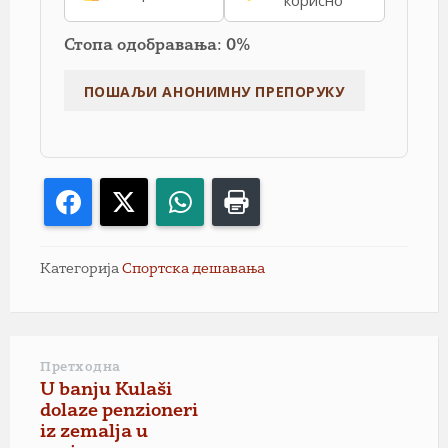
корисно
Стопа одобравања: 0%
Facebook
X
WhatsApp
Print
Категорија
Спортска дешавања
Претходна
U banju Kulaši
dolaze penzioneri
iz zemalja u