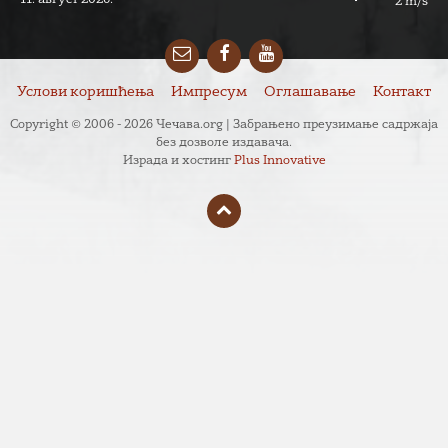
11. август 2026.
2 m/s
Email
Facebook
YouTube
Услови коришћења
Импресум
Оглашавање
Контакт
Copyright © 2006 - 2026 Чечава.org | Забрањено преузимање садржаја
без дозволе издавача.
Израда и хостинг
Plus Innovative