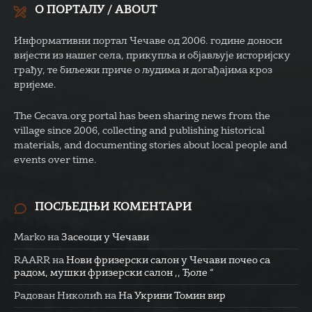
О ПОРТАЛУ / ABOUT
Информативни портал Чечаве од 2006. године доноси
вијести из нашег села, прикупља и објављује историјску
грађу, те биљежи приче о људима и догађајима кроз
вријеме.
The Cecava.org portal has been sharing news from the
village since 2006, collecting and publishing historical
materials, and documenting stories about local people and
events over time.
ПОСЉЕДЊИ КОМЕНТАРИ
Marko
на
Засеоци у Чечави
RAARR
на
Нови фризерски салон у Чечави почео са
радом, мушки фризерски салон ,, Ђоле “
Радован Николић
на
На Укрини Томин вир