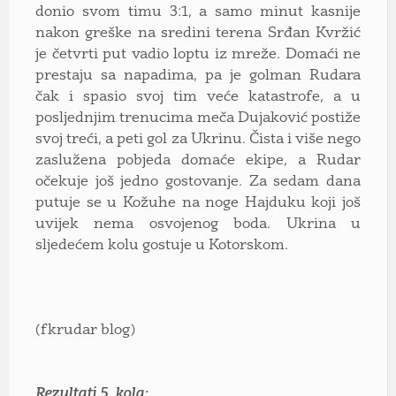
donio svom timu 3:1, a samo minut kasnije
nakon greške na sredini terena Srđan Kvržić
je četvrti put vadio loptu iz mreže. Domaći ne
prestaju sa napadima, pa je golman Rudara
čak i spasio svoj tim veće katastrofe, a u
posljednjim trenucima meča Dujaković postiže
svoj treći, a peti gol za Ukrinu. Čista i više nego
zaslužena pobjeda domaće ekipe, a Rudar
očekuje još jedno gostovanje. Za sedam dana
putuje se u Kožuhe na noge Hajduku koji još
uvijek nema osvojenog boda. Ukrina u
sljedećem kolu gostuje u Kotorskom.
(fkrudar blog)
Rezultati 5. kola: