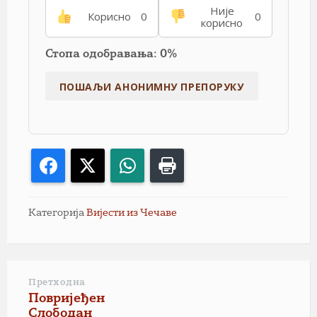
Није
Корисно
0
0
корисно
Стопа одобравања: 0%
Facebook
X
WhatsApp
Print
Категорија
Вијести из Чечаве
Претходна
Повријеђен
Слободан