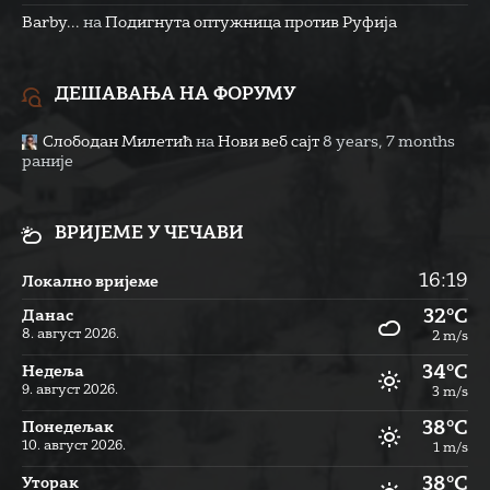
Barby...
на
Подигнута оптужница против Руфија
ДЕШАВАЊА НА ФОРУМУ
Слободан Милетић
на
Нови веб сајт
8 years, 7 months
раније
ВРИЈЕМЕ У ЧЕЧАВИ
16:19
Локално вријеме
32°C
Данас
8. август 2026.
2 m/s
34°C
Недеља
9. август 2026.
3 m/s
38°C
Понедељак
10. август 2026.
1 m/s
38°C
Уторак