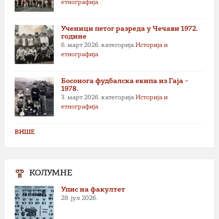
етнографија
Ученици петог разреда у Чечави 1972.
године
6. март 2026.
категорија
Историја и
етнографија
Босонога фудбалска екипа из Гаја –
1978.
3. март 2026.
категорија
Историја и
етнографија
ВИШЕ
КОЛУМНЕ
Упис на факултет
29. јул 2026.