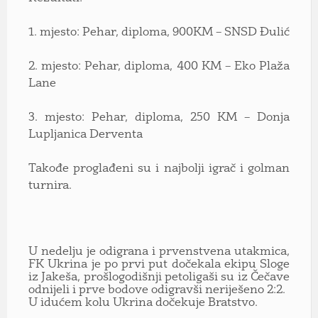
1. mjesto: Pehar, diploma, 900KM – SNSD Đulić
2. mjesto: Pehar, diploma, 400 KM – Eko Plaža
Lane
3. mjesto: Pehar, diploma, 250 KM – Donja
Lupljanica Derventa
Takođe proglađeni su i najbolji igrač i golman
turnira.
U nedelju je odigrana i prvenstvena utakmica,
FK Ukrina je po prvi put dočekala ekipu Sloge
iz Jakeša, prošlogodišnji petoligaši su iz Čečave
odnijeli i prve bodove odigravši neriješeno 2:2.
U idućem kolu Ukrina dočekuje Bratstvo.