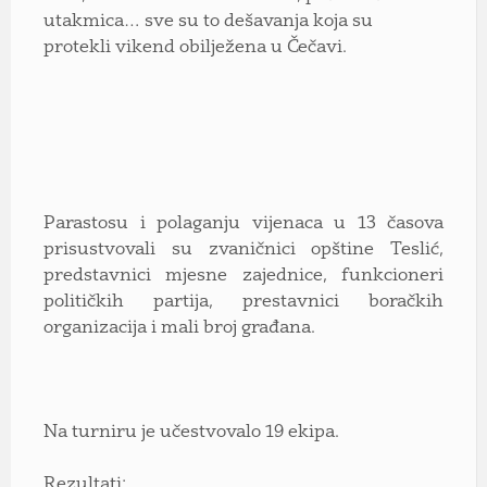
utakmica… sve su to dešavanja koja su
protekli vikend obilježena u Čečavi.
Parastosu i polaganju vijenaca u 13 časova
prisustvovali su zvaničnici opštine Teslić,
predstavnici mjesne zajednice, funkcioneri
političkih partija, prestavnici boračkih
organizacija i mali broj građana.
Na turniru je učestvovalo 19 ekipa.
Rezultati: