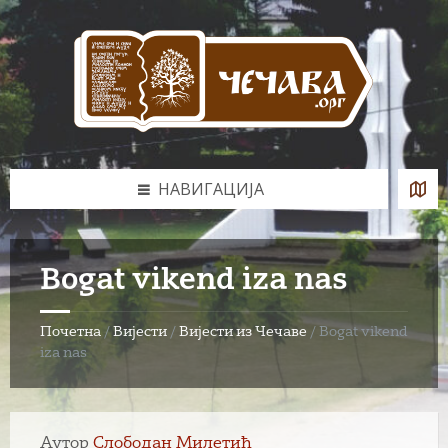
Skip
Skip
Skip
to
to
to
content
left
footer
sidebar
НАВИГАЦИЈА
Bogat vikend iza nas
Почетна
/
Вијести
/
Вијести из Чечаве
/
Bogat vikend
iza nas
Аутор
Слободан Милетић