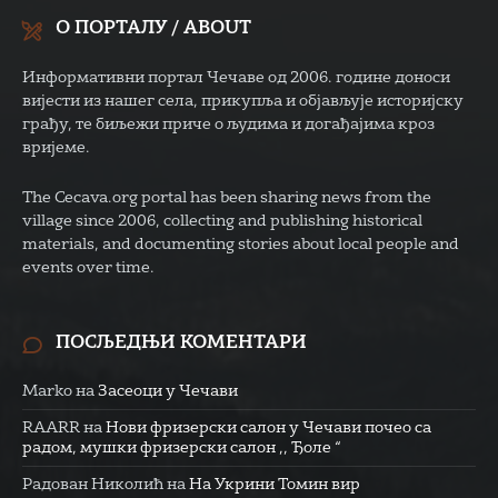
О ПОРТАЛУ / ABOUT
Информативни портал Чечаве од 2006. године доноси
вијести из нашег села, прикупља и објављује историјску
грађу, те биљежи приче о људима и догађајима кроз
вријеме.
The Cecava.org portal has been sharing news from the
village since 2006, collecting and publishing historical
materials, and documenting stories about local people and
events over time.
ПОСЉЕДЊИ КОМЕНТАРИ
Marko
на
Засеоци у Чечави
RAARR
на
Нови фризерски салон у Чечави почео са
радом, мушки фризерски салон ,, Ђоле “
Радован Николић
на
На Укрини Томин вир