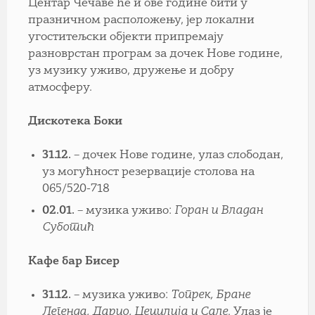
Центар Чечаве ће и ове године бити у
празничном расположењу, јер локални
угоститељски објекти припремају
разноврстан програм за дочек Нове године,
уз музику уживо, дружење и добру
атмосферу.
Дискотека Боки
31.12.
– дочек Нове године, улаз слободан,
уз могућност резервације столова на
065/520-718
02.01.
– музика уживо:
Горан и Владан
Суботић
Кафе бар
Бисер
31.12.
– музика уживо:
Топрек, Бране
Легенда, Дарио, Цецилија и Сале
. Улаз је