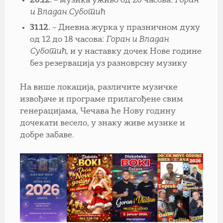
26.12.
– музика уживо од 20 часова:
Горан
и Владан Суботић
31.12.
– Дневна журка у празничном духу
од 12 до 18 часова:
Горан и Владан
Суботић
, и у наставку дочек Нове године
без резервација уз разноврсну музику
На више локација, различите музичке
извођаче и програме прилагођене свим
генерацијама, Чечава ће Нову годину
дочекати весело, у знаку живе музике и
добре забаве.