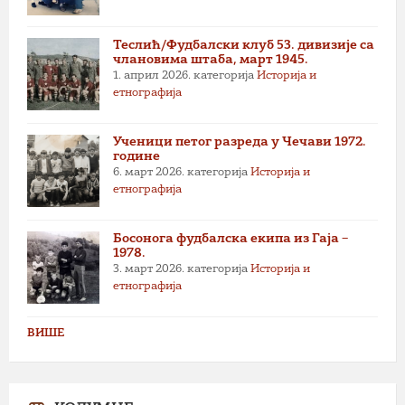
Теслић/Фудбалски клуб 53. дивизије са
члановима штаба, март 1945.
1. април 2026.
категорија
Историја и
етнографија
Ученици петог разреда у Чечави 1972.
године
6. март 2026.
категорија
Историја и
етнографија
Босонога фудбалска екипа из Гаја –
1978.
3. март 2026.
категорија
Историја и
етнографија
ВИШЕ