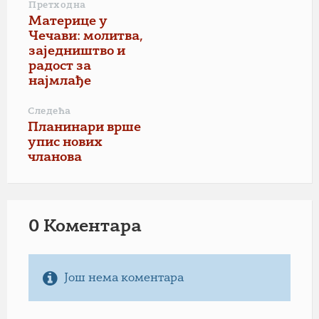
Претходна
Материце у
Чечави: молитва,
заједништво и
радост за
најмлађе
Следећа
Планинари врше
упис нових
чланова
0 Коментарa
Још нема коментара