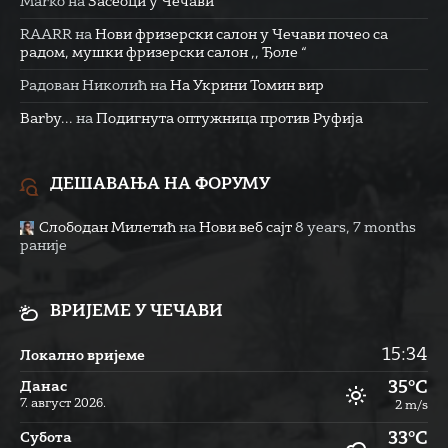
Marko
на
Засеоци у Чечави
RAARR
на
Нови фризерски салон у Чечави почео са
радом, мушки фризерски салон ,, Ђоле “
Радован Николић
на
На Укрини Томин вир
Barby...
на
Подигнута оптужница против Руфија
ДЕШАВАЊА НА ФОРУМУ
Слободан Милетић
на
Нови веб сајт
8 years, 7 months
раније
ВРИЈЕМЕ У ЧЕЧАВИ
15:34
Локално вријеме
35°C
Данас
7. август 2026.
2 m/s
33°C
Субота