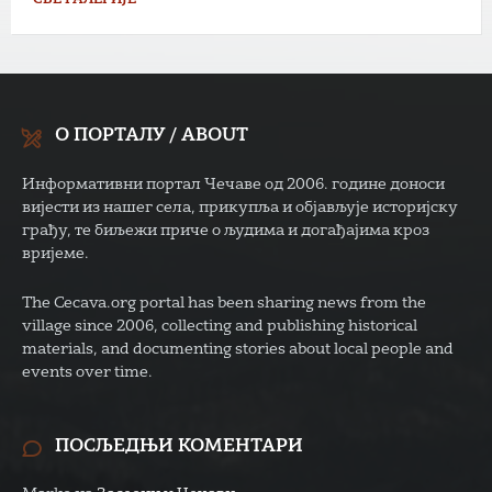
СВЕ ГАЛЕРИЈЕ
О ПОРТАЛУ / ABOUT
Информативни портал Чечаве од 2006. године доноси
вијести из нашег села, прикупља и објављује историјску
грађу, те биљежи приче о људима и догађајима кроз
вријеме.
The Cecava.org portal has been sharing news from the
village since 2006, collecting and publishing historical
materials, and documenting stories about local people and
events over time.
ПОСЉЕДЊИ КОМЕНТАРИ