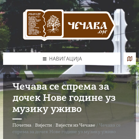
Skip
Skip
Skip
to
to
to
content
left
footer
sidebar
НАВИГАЦИЈА
Чечава се спрема за
дочек Нове године уз
музику уживо
Почетна
/
Вијести
/
Вијести из Чечаве
/
Чечава се
спрема за дочек Нове године уз музику уживо