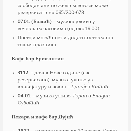
слободан али по жељи мјесто се може
резервисати на 065/200-678
07.01. (Божић)
– музика уживо у
вечерњим часовима (од око 19.00)
Постоји могућност и додатних термина
током празника
Кафе бар Бриљантин
31.12.
– дочек Нове године (све
резервисано), музика уживо уз
клавијатуру и вокал –
Данијел Китић
04.01.
– музика уживо:
Горан и Владан
Суботић
Пекара и кафе бар Дујић