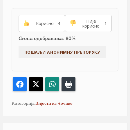
Није
Корисно
4
1
корисно
Стопа одобравања: 80%
Facebook
X
WhatsApp
Print
Категорија
Вијести из Чечаве