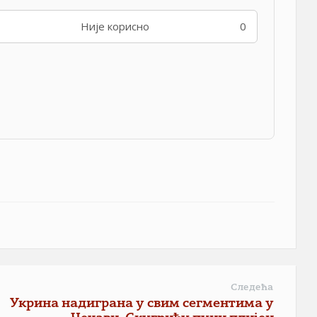
Није корисно
0
Следећа
Укрина надиграна у свим сегментима у