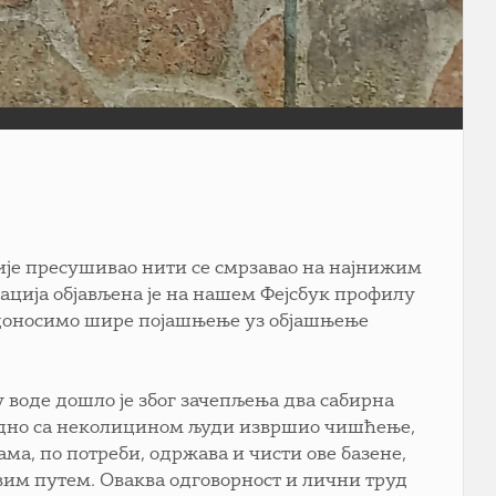
није пресушивао нити се смрзавао на најнижим
ација објављена је на нашем Фејсбук профилу
с доносимо шире појашњење уз објашњење
 воде дошло је због зачепљења два сабирна
једно са неколицином људи извршио чишћење,
ама, по потреби, одржава и чисти ове базене,
овим путем. Оваква одговорност и лични труд