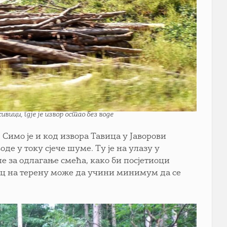
ици, гдје је извор остао без воде
 Симо је и код извора Тавица у Јаворови
е у току сјече шуме. Ту је на улазу у
пе за одлагање смећа, како би посјетиоци
нац на терену може да учини минимум да се