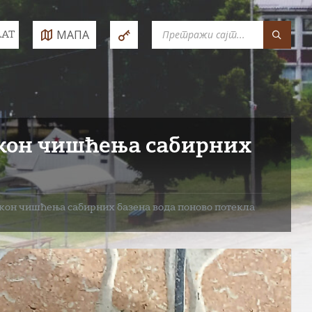
SEARCH:
МАПА
LAT
e:
акон чишћења сабирних
кон чишћења сабирних базена вода поново потекла