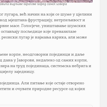
ставила видљиве трагове поред самог извора
г лугара, већ начин на који се шуме у цјелини
код мјештана фрустрацију, нетрпељивост и
 дрвне масе. Голосјече, уништавање шумских
т остављају посљедице које превазилазе
 реонски лугар је најмања карика, али може
вљене корпе, неодговорни појединци и даље
ец дана у Јаворови, недалеко од самих корпи,
обзира на труд појединаца, системска небрига и
 цијелу заједницу.
ојединца. Али питање које остаје отворено
титити и очувати природне ресурсе од којих