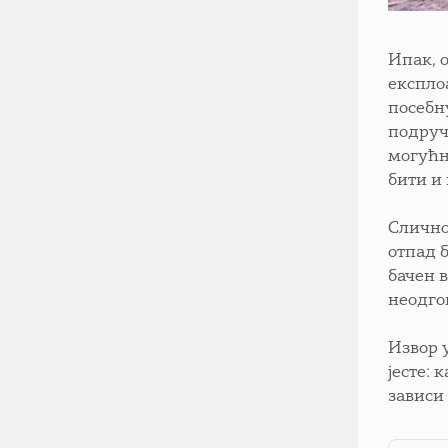
Ипак, 
експло
посебн
подруч
могућн
бити и
Слично
отпад б
бачен в
неодго
Извор 
јесте:
зависи