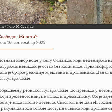
пи / Фото: Н. Сувајац
Слободан Милетић
но 10. септембар 2025.
познати извор воде у селу Осивица, који деценијама 
атурама, некидан је остао без капи воде. Прва информ
вала је бројне реакције мјештана и пролазника. Дана
ог лугара Симе.
објашњењу реонског лугара Симе, до прекида у дотоку
 који временом накупе отпад и прљавштину. Он је за
ега је вода поново потекла. Симо истиче да већ годин
 рачуна да вода остане доступна свима који пролазе 