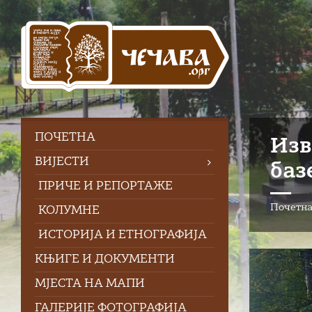
Skip
Skip
Skip
to
to
to
content
left
footer
sidebar
ПOЧЕТНА
Изв
ВИЈЕСТИ
баз
ПРИЧЕ И РЕПОРТАЖЕ
Почетн
КОЛУМНЕ
ИСТОРИЈА И ЕТНОГРАФИЈА
КЊИГЕ И ДОКУМЕНТИ
МЈЕСТА НА МАПИ
ГАЛЕРИЈЕ ФОТОГРАФИЈА