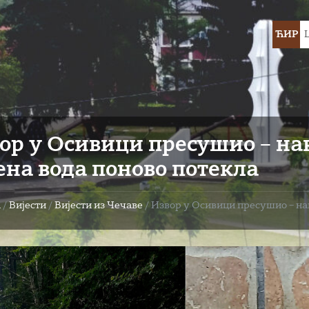
Choose
ЋИР
languag
ор у Осивици пресушио – н
ена вода поново потекла
а
/
Вијести
/
Вијести из Чечаве
/
Извор у Осивици пресушио – на