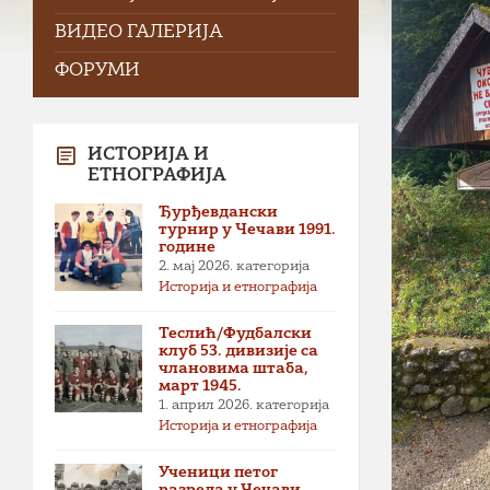
ВИДЕО ГАЛЕРИЈА
ФОРУМИ
ИСТОРИЈА И
ЕТНОГРАФИЈА
Ђурђевдански
турнир у Чечави 1991.
године
2. мај 2026.
категорија
Историја и етнографија
Теслић/Фудбалски
клуб 53. дивизије са
члановима штаба,
март 1945.
1. април 2026.
категорија
Историја и етнографија
Ученици петог
разреда у Чечави