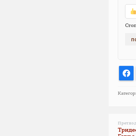
Сто
F
Категор
Претхо
Триде