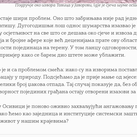
Подручје око извора Тавица у Јаворови, гдје је сјеча шуме о
остаје шири проблем. Оно што забрињава није рад једно
атишу. Дугогодишњи лош однос шумарства изазвао је 
у осјетљивост на све што се дешава око сјече и извоза
ја и бројне афере које већ деценијама прате ову облас
ости појединаца на терену. У том ланцу одговорности,
 примјер како се барем дио штете може ублажити.
 је и са проблемом смећа: иако су на изворима поста
ацају у природу. Подсјећамо да је прије мање од мјес
елики број џакова отпада. Тај случај показује да, без 
ворност појединих грађана остају отворени изазови за
у Осивици је поново оживио захваљујући ангажовању п
 како ћемо као заједница и институције системски заш
 живот у нашим крајевима?