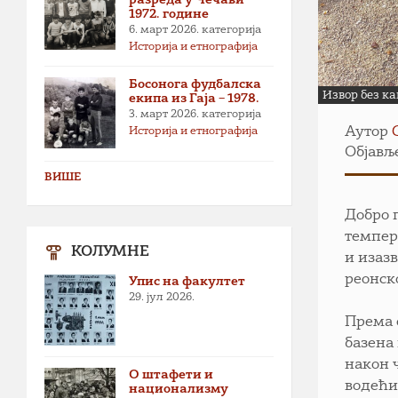
1972. године
6. март 2026.
категорија
Историја и етнографија
Босонога фудбалска
Извор без ка
екипа из Гаја – 1978.
3. март 2026.
категорија
Аутор
Историја и етнографија
Објавље
ВИШЕ
Добро 
темпер
КОЛУМНЕ
и изаз
реонск
Упис на факултет
29. јул 2026.
Према 
базена
након ч
О штафети и
водећи
национализму