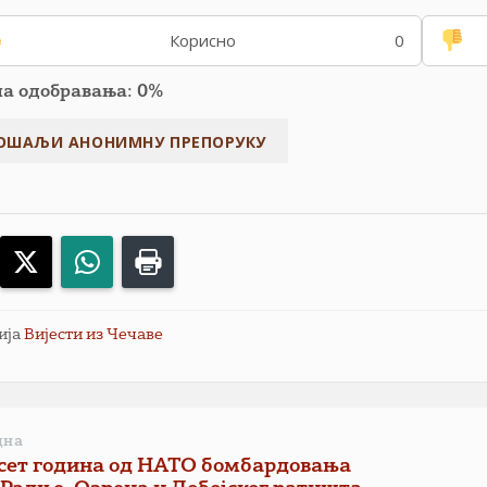
Корисно
0
па одобравања: 0%
acebook
X
WhatsApp
Print
ија
Вијести из Чечаве
дна
сет година од НАТО бомбардовања