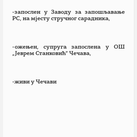
-запослен у Заводу за запошљавање
РС, на мјесту стручног сарадника,
-ожењен, супруга запослена у ОШ
„Јеврем Станковић“ Чечава,
-живи у Чечави