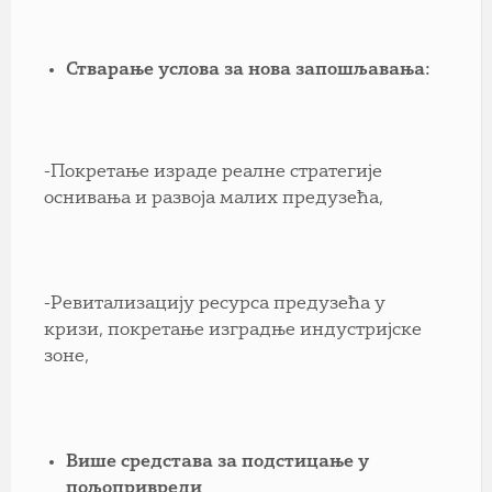
Стварање услова за нова запошљавања:
-Покретање израде реалне стратегије
оснивања и развоја малих предузећа,
-Ревитализацију ресурса предузећа у
кризи, покретање изградње индустријске
зоне,
Више средстава за подстицање у
пољопривреди