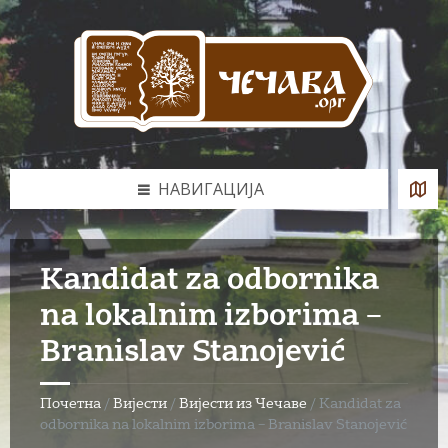
Skip
Skip
Skip
to
to
to
content
left
footer
sidebar
НАВИГАЦИЈА
Kandidat za odbornika
na lokalnim izborima –
Branislav Stanojević
Почетна
/
Вијести
/
Вијести из Чечаве
/
Kandidat za
odbornika na lokalnim izborima – Branislav Stanojević