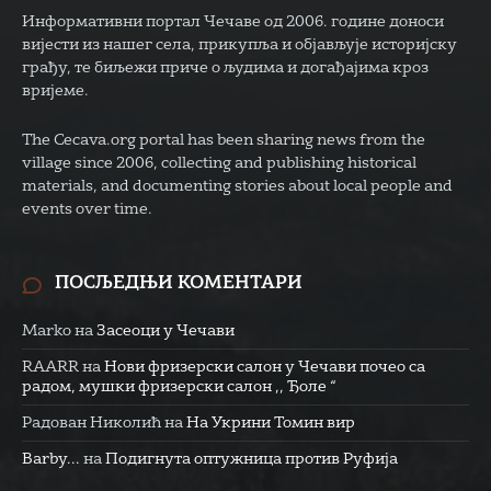
Информативни портал Чечаве од 2006. године доноси
вијести из нашег села, прикупља и објављује историјску
грађу, те биљежи приче о људима и догађајима кроз
вријеме.
The Cecava.org portal has been sharing news from the
village since 2006, collecting and publishing historical
materials, and documenting stories about local people and
events over time.
ПОСЉЕДЊИ КОМЕНТАРИ
Marko
на
Засеоци у Чечави
RAARR
на
Нови фризерски салон у Чечави почео са
радом, мушки фризерски салон ,, Ђоле “
Радован Николић
на
На Укрини Томин вир
Barby...
на
Подигнута оптужница против Руфија