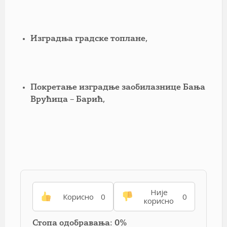
Изградња градске топлане,
Покретање изградње заобилазнице Бања
Врућица – Барић,
Није
Корисно
0
0
корисно
Стопа одобравања: 0%