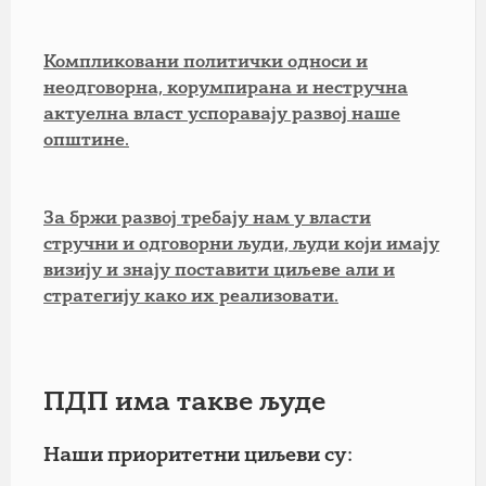
Компликовани политички односи и
неодговорна, корумпирана и нестручна
актуелна власт успоравају развој наше
општине.
За бржи развој требају нам у власти
стручни и одговорни људи, људи који имају
визију и знају поставити циљеве али и
стратегију како их реализовати.
ПДП има такве људе
Наши приоритетни циљеви су: