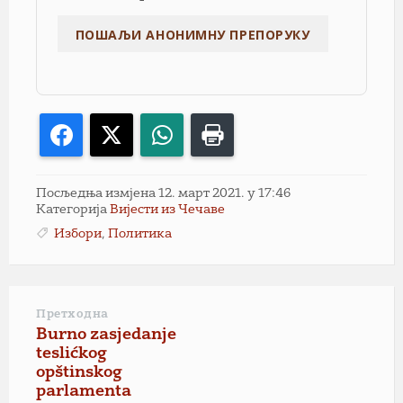
Facebook
X
WhatsApp
Print
Посљедња измјена 12. март 2021. у 17:46
Категорија
Вијести из Чечаве
Избори
,
Политика
Претходна
Burno zasjedanje
teslićkog
opštinskog
parlamenta