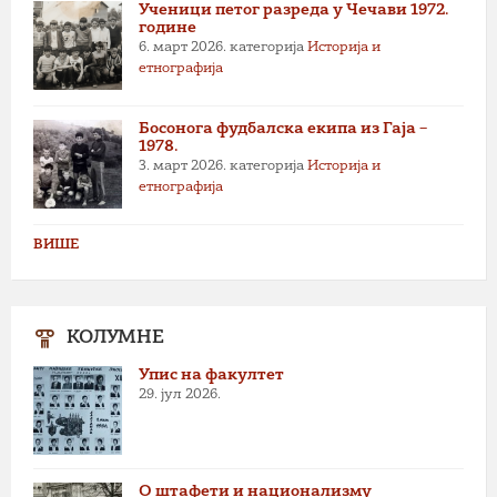
Ученици петог разреда у Чечави 1972.
године
6. март 2026.
категорија
Историја и
етнографија
Босонога фудбалска екипа из Гаја –
1978.
3. март 2026.
категорија
Историја и
етнографија
ВИШЕ
КОЛУМНЕ
Упис на факултет
29. јул 2026.
О штафети и национализму