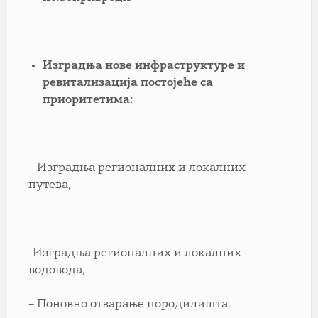
Изградња нове инфраструктуре и
ревитализација постојеће са
приоритетима:
– Изградња регионалних и локалних
путева,
-Изградња регионалних и локалних
водовода,
– Поновно отварање породилишта.