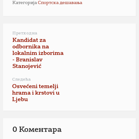
Категорија
Спортска дешавања
Претходна
Kandidat za
odbornika na
lokalnim izborima
- Branislav
Stanojević
Следећа
Osvećeni temelji
hrama i krstovi u
Ljebu
0 Коментарa