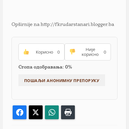
Opširnije na http://fkrudarstanari.blogger.ba
Није
Корисно
0
0
корисно
Стопа одобравања: 0%
Facebook
X
WhatsApp
Print