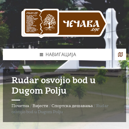
Skip
Skip
Skip
to
to
to
content
left
footer
sidebar
НАВИГАЦИЈА
Rudar osvojio bod u
Dugom Polju
Почетна
/
Вијести
/
Спортска дешавања
/
Rudar
osvojio bod u Dugom Polju