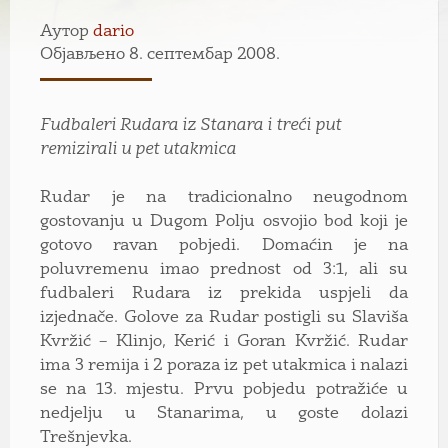
Аутор
dario
Објављено 8. септембар 2008.
Fudbaleri Rudara iz Stanara i treći put
remizirali u pet utakmica
Rudar je na tradicionalno neugodnom
gostovanju u Dugom Polju osvojio bod koji je
gotovo ravan pobjedi. Domaćin je na
poluvremenu imao prednost od 3:1, ali su
fudbaleri Rudara iz prekida uspjeli da
izjednače. Golove za Rudar postigli su Slaviša
Kvržić – Klinjo, Kerić i Goran Kvržić. Rudar
ima 3 remija i 2 poraza iz pet utakmica i nalazi
se na 13. mjestu. Prvu pobjedu potražiće u
nedjelju u Stanarima, u goste dolazi
Trešnjevka.