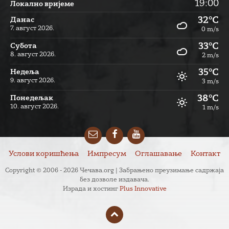
19:00
Локално вријеме
32°C
Данас
7. август 2026.
0 m/s
33°C
Субота
8. август 2026.
2 m/s
35°C
Недеља
9. август 2026.
3 m/s
38°C
Понедељак
10. август 2026.
1 m/s
Email
Facebook
YouTube
Услови коришћења
Импресум
Оглашавање
Контакт
Copyright © 2006 - 2026 Чечава.org | Забрањено преузимање садржаја
без дозволе издавача.
Израда и хостинг
Plus Innovative