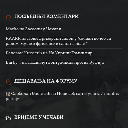
ПОСЉЕДЊИ КОМЕНТАРИ
Marko
на
Засеоци у Чечави
RAARR
на
Нови фризерски салон у Чечави почео са
радом, мушки фризерски салон ,, Ђоле “
Радован Николић
на
На Укрини Томин вир
Barby...
на
Подигнута оптужница против Руфија
ДЕШАВАЊА НА ФОРУМУ
Слободан Милетић
на
Нови веб сајт
8 years, 7 months
раније
ВРИЈЕМЕ У ЧЕЧАВИ