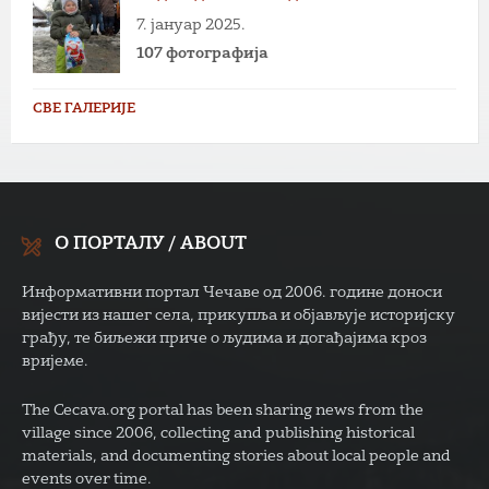
7. јануар 2025.
107 фотографија
СВЕ ГАЛЕРИЈЕ
О ПОРТАЛУ / ABOUT
Информативни портал Чечаве од 2006. године доноси
вијести из нашег села, прикупља и објављује историјску
грађу, те биљежи приче о људима и догађајима кроз
вријеме.
The Cecava.org portal has been sharing news from the
village since 2006, collecting and publishing historical
materials, and documenting stories about local people and
events over time.