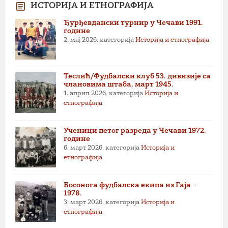
ИСТОРИЈА И ЕТНОГРАФИЈА
Ђурђевдански турнир у Чечави 1991.
године
2. мај 2026.
категорија
Историја и етнографија
Теслић/Фудбалски клуб 53. дивизије са
члановима штаба, март 1945.
1. април 2026.
категорија
Историја и
етнографија
Ученици петог разреда у Чечави 1972.
године
6. март 2026.
категорија
Историја и
етнографија
Босонога фудбалска екипа из Гаја –
1978.
3. март 2026.
категорија
Историја и
етнографија