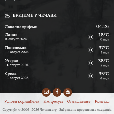
ВРИЈЕМЕ У ЧЕЧАВИ
04:26
Локално вријеме
18°C
Данас
9. август 2026.
0 m/s
37°C
Понедељак
10. август 2026.
1 m/s
38°C
Уторак
11. август 2026.
2 m/s
35°C
Cреда
12. август 2026.
4 m/s
Email
Facebook
YouTube
Услови коришћења
Импресум
Оглашавање
Контакт
Copyright © 2006 - 2026 Чечава.org | Забрањено преузимање садржаја