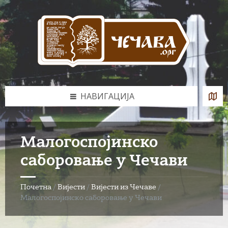
Skip
Skip
Skip
to
to
to
content
left
footer
sidebar
НАВИГАЦИЈА
Малогоспојинско
саборовање у Чечави
Почетна
/
Вијести
/
Вијести из Чечаве
/
Малогоспојинско саборовање у Чечави