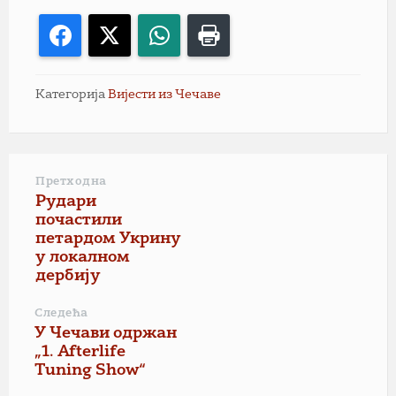
Facebook
X
WhatsApp
Print
Категорија
Вијести из Чечаве
Претходна
Рудари
почастили
петардом Укрину
у локалном
дербију
Следећа
У Чечави одржан
„1. Afterlife
Tuning Show“