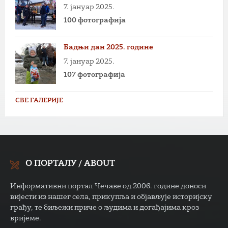
7. јануар 2025.
100 фотографија
Бадњи дан 2025. године
7. јануар 2025.
107 фотографија
СВЕ ГАЛЕРИЈЕ
О ПОРТАЛУ / ABOUT
Информативни портал Чечаве од 2006. године доноси
вијести из нашег села, прикупља и објављује историјску
грађу, те биљежи приче о људима и догађајима кроз
вријеме.