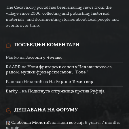
The Cecava.org portal has been sharing news from the
village since 2006, collecting and publishing historical
materials, and documenting stories about local people and
events over time.
ПОСЉЕДЊИ КОМЕНТАРИ
Marko
на
Засеоци у Чечави
RAARR
на
Нови фризерски салон у Чечави почео са
радом, мушки фризерски салон ,, Ђоле “
Радован Николић
на
На Укрини Томин вир
Barby...
на
Подигнута оптужница против Руфија
ДЕШАВАЊА НА ФОРУМУ
Слободан Милетић
на
Нови веб сајт
8 years, 7 months
раније