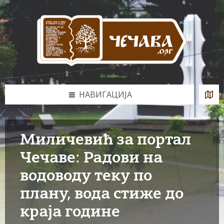
Skip
Skip
Skip
to
to
to
content
left
footer
sidebar
НАВИГАЦИЈА
Миличевић за портал
Чечаве: Радови на
водоводу теку по
плану, вода стиже до
краја године