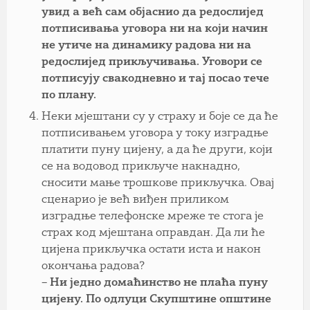
увид а већ сам објаснио да редослијед
потписивања уговора ни на који начин
не утиче на динамику радова ни на
редослијед прикључивања. Уговори се
потписују свакодневно и тај посао тече
по плану.
Неки мјештани су у страху и боје се да ће
потписивањем уговора у току изградње
платити пуну цијену, а да ће други, који
се на водовод прикључе накнадно,
сносити мање трошкове прикључка. Овај
сценарио је већ виђен приликом
изградње телефонске мреже те стога је
страх код мјештана оправдан. Да ли ће
цијена прикључка остати иста и након
окончања радова?
– Ни једно домаћинство не плаћа пуну
цијену. По одлуци Скупштине општине