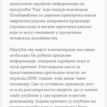
прикупити одређене информације од
предузећа ”Рад” које газдује водоводом.
Позабавићемо се цијеном прикључка након
завршетка радова, направити пројекције
утрошка воде и висине мјесечних рачуна
који се могу очекивати у просјечном
чечавском домаћинству.
Пишући ову вијест контактирали смо више
особа како би добили прецизне
информације, отворили одређене теме и
чули критике. Разговарали смо и са
представницима претходне власти, из
периода 2008. године, који данас чине
опозицију. Сви су углавном признали, што
се и из разговора могло видјети, да су махом
слабо упућени у сам пројекат и његову
реализацију. Једине критике су упућене на