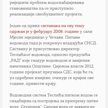
ријешити проблем водоснабдијевања
становништва па се приступило
реализацији свеобухватног пројекта.
Један од првих
састанака на ову тему
одржан је у фебруару 2008. године
у сали
Мјесне заједнице у Чечави. Питање
водовода тада је покренуо владајући СНСД.
Састанку је присуствовао директор
Теслићког водовода, односно предузећа
„РАД“ које газдује водоводом и замјеник
начелника Општине. Смјеном власти 2012.
године пројекат преузима СДС, који ће га,
уз одређене измјене, очекује се крајем ове
године, привести крају.
Водоводни систем Теслића питком водом се
снадбијева са постројења за припрему питке
воде „Студенци“. Сирова вода се захвата из