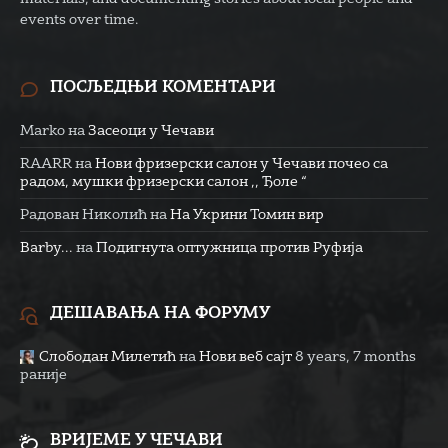
events over time.
ПОСЉЕДЊИ КОМЕНТАРИ
Marko
на
Засеоци у Чечави
RAARR
на
Нови фризерски салон у Чечави почео са
радом, мушки фризерски салон ,, Ђоле “
Радован Николић
на
На Укрини Томин вир
Barby...
на
Подигнута оптужница против Руфија
ДЕШАВАЊА НА ФОРУМУ
Слободан Милетић
на
Нови веб сајт
8 years, 7 months
раније
ВРИЈЕМЕ У ЧЕЧАВИ