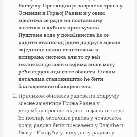
Растушу. Претходно је завршена траса у
Осивици и Горњој Радњи и у овим
мјестима се ради на постављању
шахтова и кућних прикључака.
Пуштање воде у домаћинства ће се
радити етапно од једне до друге мјесне
заједнице након испитивања и
испирања система али то су већ
технички детаљи о којима више могу
рећи стручњаци из те области. О свим
детаљима становништво ће бити
благовремено обавијештено.
Приликом обиласка радова на подручју
мјесне заједнице Горња Радња у
децембру прошле године, изјавили сте да
ће послије окончања радова у чечавском
крају, радови бити пресељени у Влајиће и
Љељуг. Имајући у виду да су радови у