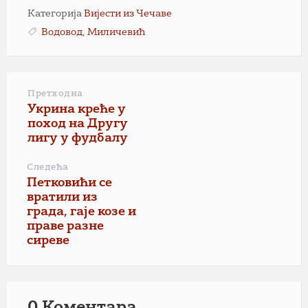
Категорија
Вијести из Чечаве
Водовод
,
Миличевић
Претходна
Укрина креће у
поход на Другу
лигу у фудбалу
Следећа
Петковићи се
вратили из
града, гаје козе и
праве разне
сиреве