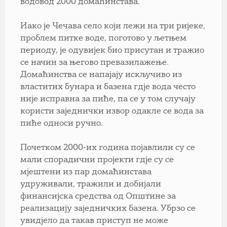
водовод 2000 домаћинстава.
Иако је Чечава село који лежи на три ријеке,
проблем питке воде, поготово у љетњем
периоду, је одувијек био присутан и тражио
се начин за његово превазилажење.
Домаћинства се напајају искључиво из
властитих бунара и базена гдје вода често
није исправна за пиће, па се у том случају
користи заједнички извор одакле се вода за
пиће односи ручно.
Почетком 2000-их година појавлили су се
мали спорадични пројекти гдје су се
мјештени из пар домаћинстава
удруживали, тражили и добијали
финансијска средства од Општине за
реализацију заједничких базена. Убрзо се
увидјело да такав приступ не може