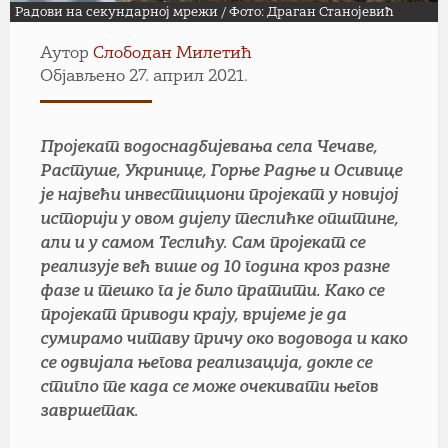
Радови на секундарној мрежи / Фото: Драган Станојевић
Аутор
Слободан Милетић
Објављено 27. април 2021.
Пројекат водоснадбијевања села Чечаве,
Растуше, Укринице, Горње Радње и Осивице
је највећи инвестициони пројекат у новијој
историји у овом дијелу теслићке општине,
али и у самом Теслићу. Сам пројекат се
реализује већ више од 10 година кроз разне
фазе и тешко га је било пратити. Како се
пројекат приводи крају, вријеме је да
сумирамо читаву причу око водовода и како
се одвијала његова реализација, докле се
стигло те када се може очекивати његов
завршетак.