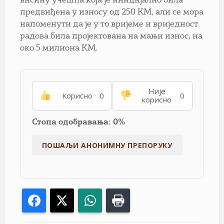
висину учешћа која је иницијално била
предвиђена у износу од 250 КМ, али се мора
напоменути да је у то вријеме и вриједност
радова била пројектована на мањи износ, на
око 5 милиона КМ.
Није
Корисно
0
0
корисно
Стопа одобравања: 0%
Facebook
X
WhatsApp
Print