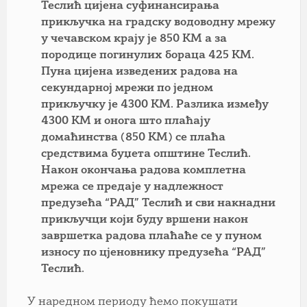
Теслић цијена суфинансирања
прикључка на градску водоводну мрежу
у чечавском крају је 850 КМ а за
породице погинулих бораца 425 КМ.
Пуна цијена изведених радова на
секундарној мрежи по једном
прикључку је 4300 КМ. Разлика између
4300 КМ и онога што плаћају
домаћинства (850 КМ) се плаћа
средствима буџета општине Теслић.
Након окончања радова комплетна
мрежа се предаје у надлежност
предузећа “РАД” Теслић и сви накнадни
прикључци који буду вршени након
завршетка радова плаћаће се у пуном
износу по цјеновнику предузећа “РАД”
Теслић.
У наредном периоду ћемо покушати