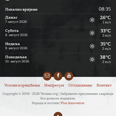
08:35
Локално вријеме
26°C
Данас
7. август 2026.
1 m/s
33°C
Субота
8. август 2026.
2 m/s
35°C
Недеља
9. август 2026.
2 m/s
38°C
Понедељак
10. август 2026.
2 m/s
Email
Facebook
YouTube
Услови коришћења
Импресум
Оглашавање
Контакт
Copyright © 2006 - 2026 Чечава.org | Забрањено преузимање садржаја
без дозволе издавача.
Израда и хостинг
Plus Innovative