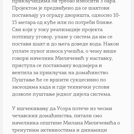
прикључицима би требао износити 3 бара.
Пројектом je предвиђено да се шахтови
постављају уз ограду дворишта, односно 10-
15 метара од куће или по потреби ближе.
Сви који у току реализације пројекта
потпишу уговор, улазе у систем да им се
постави шахт и до њега доведе вода. Након
уплате пуног износа учешћа, о чему више
говори начелник Миличевић у наставку,
приступа се постављану водомјера и
вентила за прикључак на домаћинство.
Пуштање ће се вршити сукцесивно по
засеоцима када и гдје технички услови
дозволе пуштање једног дијела система.
У ишчекивању да Усора потече из чесми
чечавских домаћинства, питали смо
начелника општине Милана Миличевића о
тренутним активностима и динамици