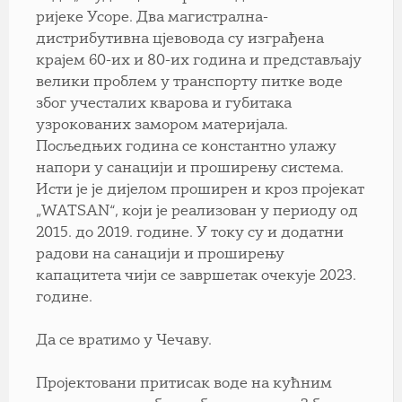
ријеке Усоре. Два магистрална-
дистрибутивна цјевовода су изграђена
крајем 60-их и 80-их година и представљају
велики проблем у транспорту питке воде
због учесталих кварова и губитака
узрокованих замором материјала.
Посљедњих година се константно улажу
напори у санацији и проширењу система.
Исти је је дијелом проширен и кроз пројекат
„WATSAN“, који је реализован у периоду од
2015. до 2019. године. У току су и додатни
радови на санацији и проширењу
капацитета чији се завршетак очекује 2023.
године.
Да се вратимо у Чечаву.
Пројектовани притисак воде на кућним