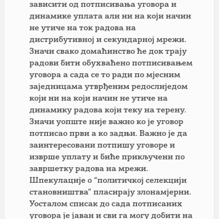
зависити од потписивања уговора и
динамике уплата али ни на који начин
не утиче на ток радова на
дистрибутивној и секундарној мрежи.
Значи свако домаћинство ће док трају
радови бити обухваћено потписивањем
уговора а сада се то ради по мјесним
заједницама утврђеним редослиједом
који ни на који начин не утиче на
динамику радова који теку на терену.
Значи уопште није важно ко је уговор
потписао први а ко задњи. Важно је да
заинтересовани потпишу уговоре и
изврше уплату и биће прикључени по
завршетку радова на мрежи.
Шпекулације о “политичкој селекцији
становништва” пласирају злонамјерни.
Уосталом списак до сада потписаних
уговора је јаван и сви га могу добити на