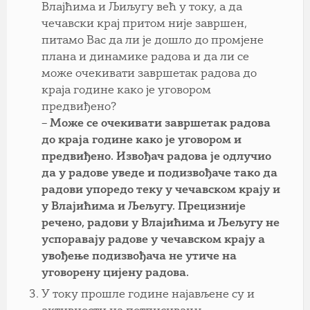
Влајћима и Љиљугу већ у току, а да
чечавски крај притом није завршен,
питамо Вас да ли је дошло до промјене
плана и динамике радова и да ли се
може очекивати завршетак радова до
краја године како је уговором
предвиђено?
– Може се очекивати завршетак радова
до краја године како је уговором и
предвиђено. Извођач радова је одлучио
да у радове уведе и подизвођаче тако да
радови упоредо теку у чечавском крају и
у Влајићима и Љељугу. Прецизније
речено, радови у Влајићима и Љељугу не
успоравају радове у чечавском крају а
увођење подизвођача не утиче на
уговорену цијену радова.
У току прошле године најављене су и