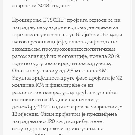
завршени 2018. године.
Проширење „FISCHE“ пројекта односи се на
изградњу секундарне водоводне мреже за
горе поменута села, плус Влајиће и Љељуг, и
његова реализације је, након двије године
закашњења проузрокованих политичким
ратом владајућих и опозиције, почела 2019.
године одлуком о кредитном задужењу
Општине у износу од 2,8 милиона КМ.
Укупна вриједност друге фазе пројекта је 7,2
милиона КМ и финасираће се из
различитих извора, укључујући и учешће
становништва. Радови су почели у
децембру 2020. године а рок за завршетак је
12 мјесеци. Овим пројектом је предвиђена
изградња око 120 км дистрибутивне
секундарне мреже и прикључење на