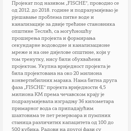
Пројекат под називом „FISCHE“, проводио се
од 2012. до 2018. године и подразумијевао је
рјешавање проблема питке воде и
канализације за двије трећине становника
општине Теслић, са могућношћу
проширења пројекта и формирања
секундарне водоводне и канализационе
мреже и на оне дијелове општине, који у
том тренутку, нису били обухваћени
пројектом. Укупна вриједност пројекта је
била пројектована на око 20 милиона
конвертибилних марака. Нама битна друга
фаза „FISCHE“ пројекта вриједности 4,5
милиона КМ према чечавском крају је
подразумијевала изградњу 36 километара
примарног вода са припадајућим
шахтовима те пет резервоара и пумпних
станица различитих капацитета од 100 до
500 кубика. Радови на другој фази су