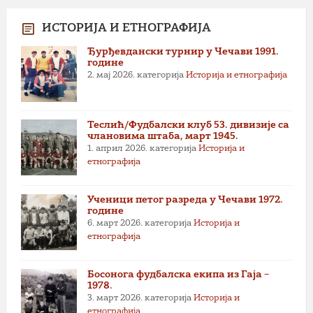
ИСТОРИЈА И ЕТНОГРАФИЈА
Ђурђевдански турнир у Чечави 1991.
године
2. мај 2026.
категорија
Историја и етнографија
Теслић/Фудбалски клуб 53. дивизије са
члановима штаба, март 1945.
1. април 2026.
категорија
Историја и
етнографија
Ученици петог разреда у Чечави 1972.
године
6. март 2026.
категорија
Историја и
етнографија
Босонога фудбалска екипа из Гаја –
1978.
3. март 2026.
категорија
Историја и
етнографија