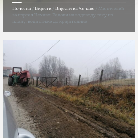
Почетна
/
Вијести
/
Вијести из Чечаве
/
Миличевић
за портал Чечаве: Радови на водоводу теку по
плану, вода стиже до краја године