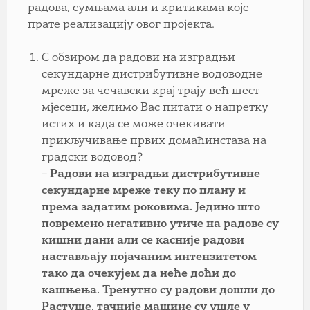
радова, сумњамa али и критикама које
прате реализацију овог пројекта.
С обзиром да радови на изградњи
секундарне дистрибутивне водоводне
мреже за чечавски крај трају већ шест
мјесеци, желимо Вас питати о напретку
истих и када се може очекивати
прикључивање првих домаћинстава на
градски водовод?
– Радови на изградњи дистрибутивне
секундарне мреже теку по плану и
према задатим роковима. Једино што
повремено негативно утиче на радове су
кишни дани али се касније радови
настављају појачаним интензитетом
тако да очекујем да неће доћи до
кашњења. Тренутно су радови дошли до
Растуше, тачније машине су ушле у