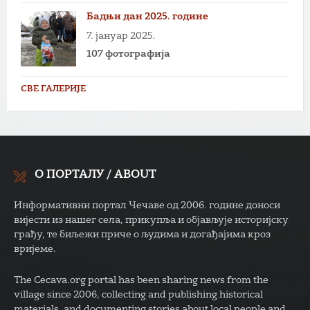
Бадњи дан 2025. године
7. јануар 2025.
107 фотографија
СВЕ ГАЛЕРИЈЕ
О ПОРТАЛУ / ABOUT
Информативни портал Чечаве од 2006. године доноси
вијести из нашег села, прикупља и објављује историјску
грађу, те биљежи приче о људима и догађајима кроз
вријеме.
The Cecava.org portal has been sharing news from the
village since 2006, collecting and publishing historical
materials, and documenting stories about local people and