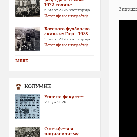
1972. године
Заврше
6. март 2026.
категорија
Историја и етнографија
Босонога фудбалска
екипа из Гаја – 1978.
3. март 2026.
категорија
Историја и етнографија
ВИШЕ
КОЛУМНЕ
Упис на факултет
29. јул 2026.
О штафети и
национализму