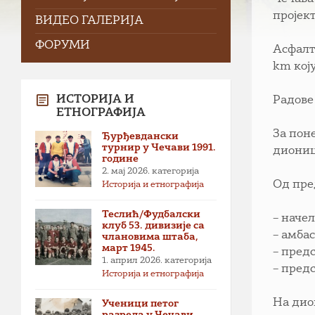
пројект
ВИДЕО ГАЛЕРИЈА
ФОРУМИ
Асфалт
km кој
ИСТОРИЈА И
Радове
ЕТНОГРАФИЈА
За пон
Ђурђевдански
турнир у Чечави 1991.
диониц
године
2. мај 2026.
категорија
Од пре
Историја и етнографија
Теслић/Фудбалски
– наче
клуб 53. дивизије са
– амба
члановима штаба,
март 1945.
– пред
1. април 2026.
категорија
– пред
Историја и етнографија
На дио
Ученици петог
разреда у Чечави