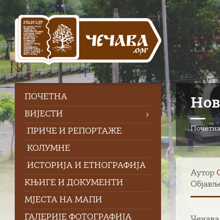
Skip
Skip
Skip
to
to
to
content
left
footer
sidebar
ПOЧЕТНА
Нов
ВИЈЕСТИ
Почетн
ПРИЧЕ И РЕПОРТАЖЕ
КОЛУМНЕ
ИСТОРИЈА И ЕТНОГРАФИЈА
Аутор
КЊИГЕ И ДОКУМЕНТИ
Објавље
МЈЕСТА НА МАПИ
ГАЛЕРИЈЕ ФОТОГРАФИЈА
Чечава