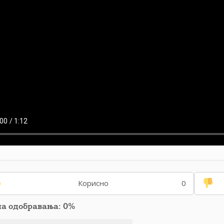
Корисно
0
па одобравања: 0%