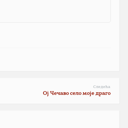
Следећа
Ој Чечаво село моје драго