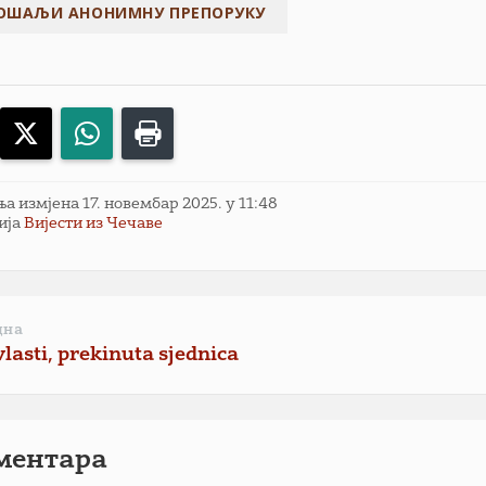
acebook
X
WhatsApp
Print
 измјена 17. новембар 2025. у 11:48
ија
Вијести из Чечаве
дна
vlasti, prekinuta sjednica
ментарa