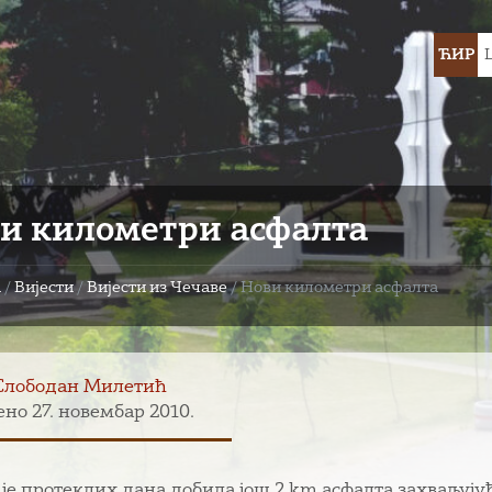
Choose
ЋИР
languag
и километри асфалта
а
/
Вијести
/
Вијести из Чечаве
/
Нови километри асфалта
Слободан Милетић
но 27. новембар 2010.
 је протеклих дана добила још 2 km асфалта захваљујућ