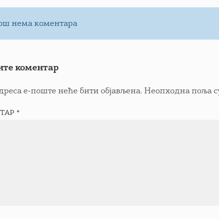
ош нема коментара
ите коментар
дреса е-поште неће бити објављена.
Неопходна поља с
ТАР
*