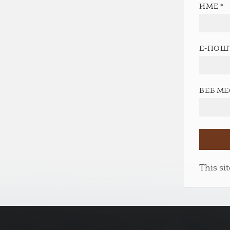
ИМЕ
*
Е-ПОШ
ВЕБ М
This si