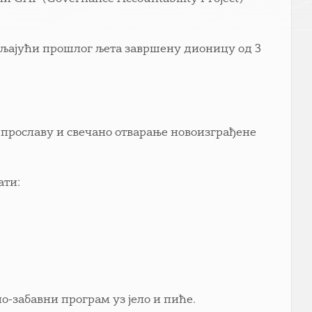
ављајући прошлог љета завршену дионицу од 3
ју прославу и свечано отварање новоизграђене
ати:
-забавни програм уз јело и пиће.