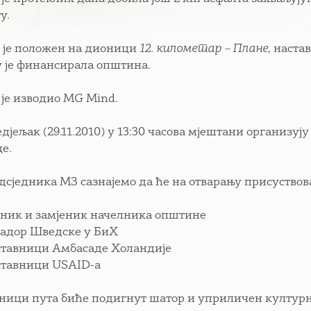
у.
 је положен на дионици
12. километар – Плане
, наст
у је финансирала општина.
 је изводио MG Mind.
едјељак (29.11.2010) у 13:30 часова мјештани организу
е.
дсједника МЗ сазнајемо да ће на отварању присуствов
лник и замјеник начелника општине
садор Шведске у БиХ
ставници Амбасаде Холандије
ставници USAID-а
ници пута биће подигнут шатор и уприличен културно