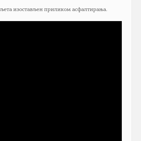
г љета изостављен приликом асфалтирања.