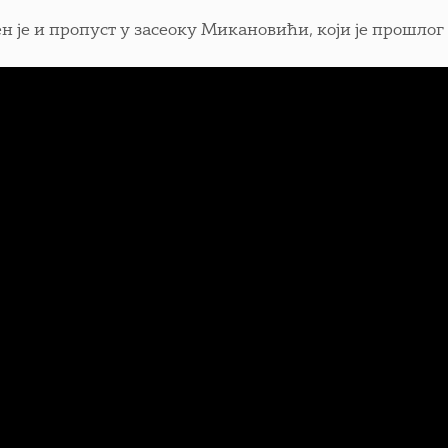
н је и пропуст у засеоку Микановићи, који је прошло