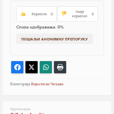
Није
Корисно
0
0
корисно
Стопа одобравања: 0%
Facebook
X
WhatsApp
Print
Категорија
Вијести из Чечаве
Претходна