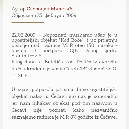
Аутор
Слободан Милетић
Објављено 25. фебруар 2009.
22.02.2009 – Nepoznati muškarac ušao je u
ugostiteljski objekat "Kod Boće" i uz prijetnju
pištoljem od radnice M. P. oteo 150 maraka –
kazala je portparol CJB Doboj Ljerka
Stanimirović.
Istog dana u Buletiću kod Teslića iz dvorišta
kuće ukradeno je vozilo "audi 4B" vlasništvo G.
T. Sl. P.
U izjavi potparola još stoji da se ugostiteljski
objekat nalazi u Čečavi, što nas je iznenadilo
jer nam nikakav objekat pod tim nazivom u
Čečavi nije poznat, kako nezvanično
saznajemo radnica je M.P. 87. godište iz Čečave.