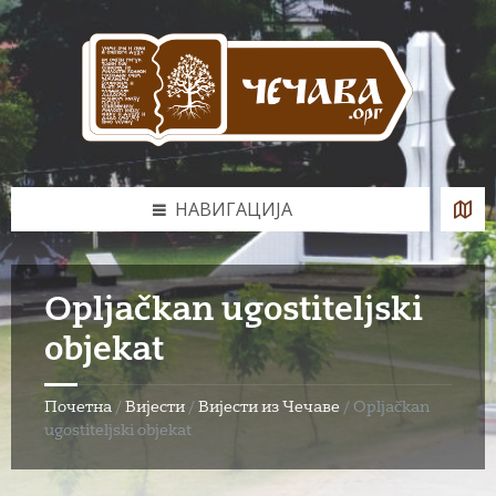
Skip
Skip
Skip
to
to
to
content
left
footer
sidebar
НАВИГАЦИЈА
Opljačkan ugostiteljski
objekat
Почетна
/
Вијести
/
Вијести из Чечаве
/
Opljačkan
ugostiteljski objekat