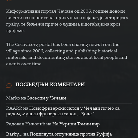
Информативни портал Чечаве од 2006. године доноси
вијести из нашег села, прикупља и објављује историјску
грађу, те биљежи приче о људима и догађајима кроз
вријеме.
The Cecava.org portal has been sharing news from the
village since 2006, collecting and publishing historical
materials, and documenting stories about local people and
events over time.
ПОСЉЕДЊИ КОМЕНТАРИ
Marko
на
Засеоци у Чечави
RAARR
на
Нови фризерски салон у Чечави почео са
радом, мушки фризерски салон ,, Ђоле “
Радован Николић
на
На Укрини Томин вир
Barby...
на
Подигнута оптужница против Руфија