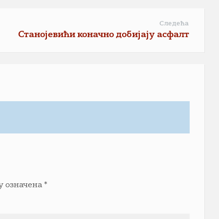
Следећа
Станојевићи коначно добијају асфалт
у означена
*