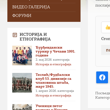
послиј
ВИДЕО ГАЛЕРИЈА
ФОРУМИ
ИСТОРИЈА И
Сто
ЕТНОГРАФИЈА
Ђурђевдански
турнир у Чечави 1991.
године
2. мај 2026.
категорија
Историја и етнографија
Теслић/Фудбалски
F
клуб 53. дивизије са
члановима штаба,
март 1945.
1. април 2026.
категорија
Посљедња
Историја и етнографија
Категор
Ученици петог
разреда у Чечави