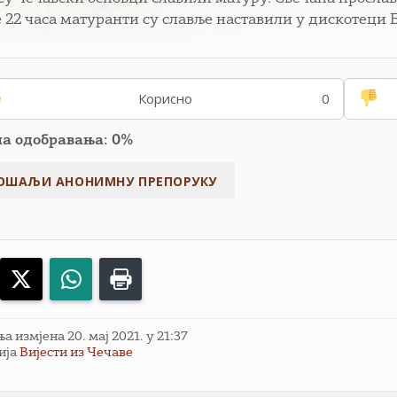
е 22 часа матуранти су славље наставили у дискотеци 
Корисно
0
па одобравања: 0%
acebook
X
WhatsApp
Print
 измјена 20. мај 2021. у 21:37
ија
Вијести из Чечаве