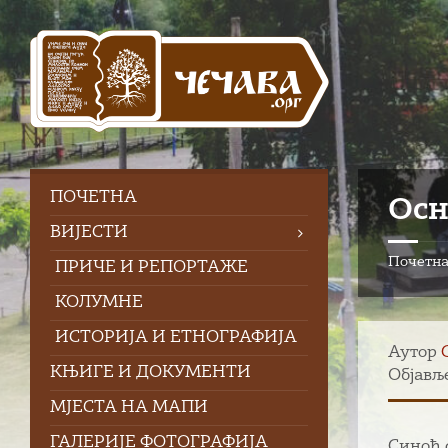
Skip
Skip
Skip
to
to
to
content
left
footer
sidebar
ПOЧЕТНА
Осн
ВИЈЕСТИ
Почетн
ПРИЧЕ И РЕПОРТАЖЕ
КОЛУМНЕ
ИСТОРИЈА И ЕТНОГРАФИЈА
Аутор
КЊИГЕ И ДОКУМЕНТИ
Објавље
МЈЕСТА НА МАПИ
ГАЛЕРИЈЕ ФОТОГРАФИЈА
Синоћ 