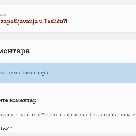
дна
zapošljavanja u Tesliću?!
ментарa
ош нема коментара
ите коментар
дреса е-поште неће бити објављена.
Неопходна поља с
ТАР
*