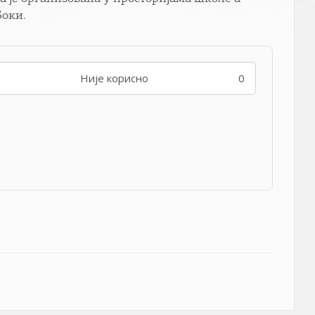
Боки.
Није корисно
0