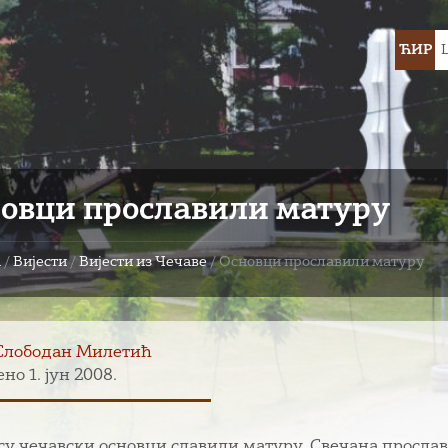
Choose
ЋИР
languag
овци прославили матуру
а
/
Вијести
/
Вијести из Чечаве
/
Основци прославили матуру
Слободан Милетић
но 1. јун 2008.
су чечавски основци славили матуру. Свечана прослав