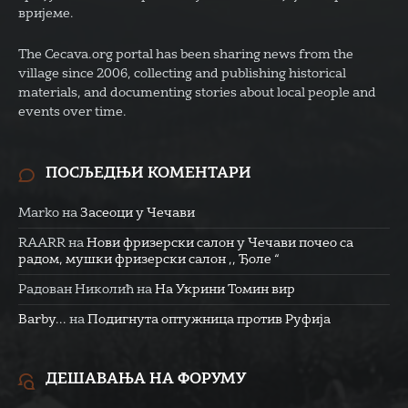
вријеме.
The Cecava.org portal has been sharing news from the
village since 2006, collecting and publishing historical
materials, and documenting stories about local people and
events over time.
ПОСЉЕДЊИ КОМЕНТАРИ
Marko
на
Засеоци у Чечави
RAARR
на
Нови фризерски салон у Чечави почео са
радом, мушки фризерски салон ,, Ђоле “
Радован Николић
на
На Укрини Томин вир
Barby...
на
Подигнута оптужница против Руфија
ДЕШАВАЊА НА ФОРУМУ