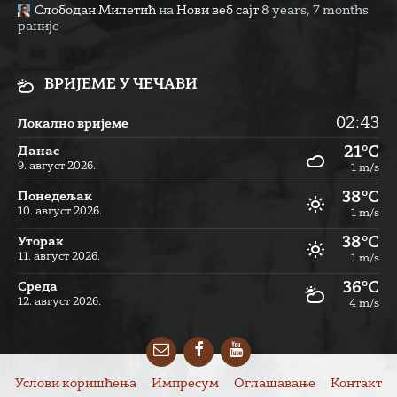
Слободан Милетић
на
Нови веб сајт
8 years, 7 months
раније
ВРИЈЕМЕ У ЧЕЧАВИ
02:43
Локално вријеме
21°C
Данас
9. август 2026.
1 m/s
38°C
Понедељак
10. август 2026.
1 m/s
38°C
Уторак
11. август 2026.
1 m/s
36°C
Cреда
12. август 2026.
4 m/s
Email
Facebook
YouTube
Услови коришћења
Импресум
Оглашавање
Контакт