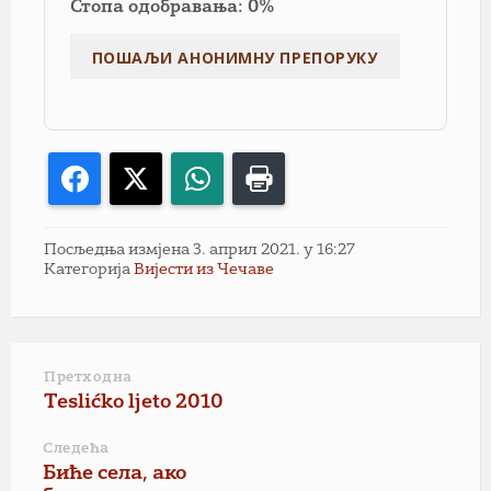
Стопа одобравања: 0%
Facebook
X
WhatsApp
Print
Посљедња измјена 3. април 2021. у 16:27
Категорија
Вијести из Чечаве
Претходна
Teslićko ljeto 2010
Следећа
Биће села, ако