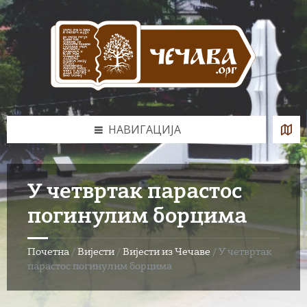
Skip
Skip
Skip
to
to
to
content
left
footer
sidebar
НАВИГАЦИЈА
У четвртак парастос
погинулим борцима
Почетна
/
Вијести
/
Вијести из Чечаве
/
У четвртак
парастос погинулим борцима