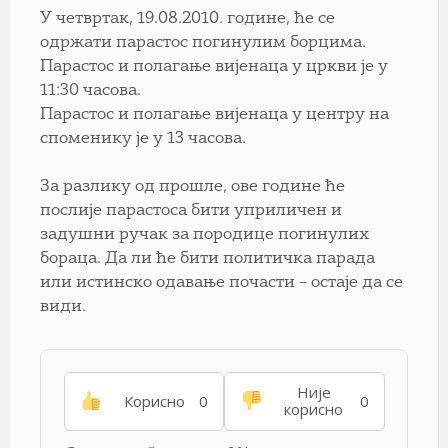
У четвртак, 19.08.2010. године, ће се
одржати парастос погинулим борцима.
Парастос и полагање вијенаца у цркви је у
11:30 часова.
Парастос и полагање вијенаца у центру на
споменику је у 13 часова.
За разлику од прошле, ове године ће
послије парастоса бити уприличен и
задушни ручак за породице погинулих
бораца. Да ли ће бити политичка парада
или истинско одавање почасти – остаје да се
види.
Није
Корисно
0
0
корисно