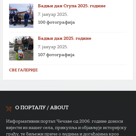
Бадњи дан Ступа 2025. године
7. јануар 2025.
100 фотографија
Бадњи дан 2025. године
7. јануар 2025.
107 фотографија
СВЕ ГАЛЕРИЈЕ
О ПОРТАЛУ / ABOUT
Информативни портал Чечаве од 2006. године доноси
вијести из нашег села, прикупља и објављује историјску
грађу, те биљежи приче о људима и догађајима кроз