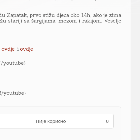
du Zapatak, prvo stižu djeca oko 14h, ako je zima
ižu stariji sa šargijama, mezom i rakijom. Veselje
e
ovdje
i
ovdje
/youtube}
/youtube}
Није корисно
0