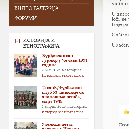
vidimo 
ВИДЕО ГАЛЕРИЈА
U zaseo
ФОРУМИ
loži se
traje p
Opširni
ИСТОРИЈА И
Ubačene 
ЕТНОГРАФИЈА
Ђурђевдански
турнир у Чечави 1991.
године
2. мај 2026.
категорија
Историја и етнографија
Теслић/Фудбалски
клуб 53. дивизије са
члановима штаба,
март 1945.
1. април 2026.
категорија
Историја и етнографија
Ученици петог
Сто
разреда у Чечави