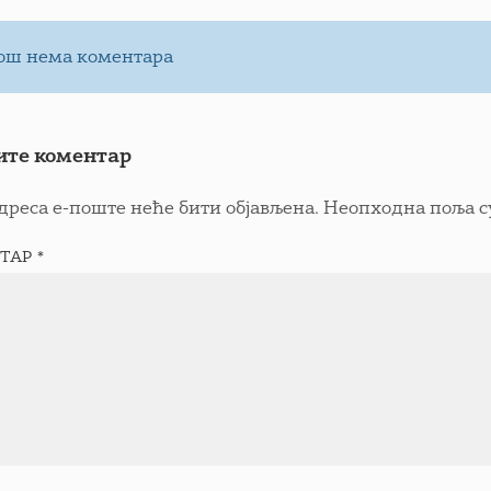
ош нема коментара
ите коментар
дреса е-поште неће бити објављена.
Неопходна поља с
ТАР
*