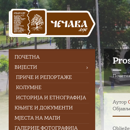
Skip
Skip
Skip
to
to
to
content
left
footer
sidebar
ПOЧЕТНА
Pro
ВИЈЕСТИ
Почетн
ПРИЧЕ И РЕПОРТАЖЕ
КОЛУМНЕ
ИСТОРИЈА И ЕТНОГРАФИЈА
Аутор
КЊИГЕ И ДОКУМЕНТИ
Објавље
МЈЕСТА НА МАПИ
ГАЛЕРИЈЕ ФОТОГРАФИЈА
Oblježe