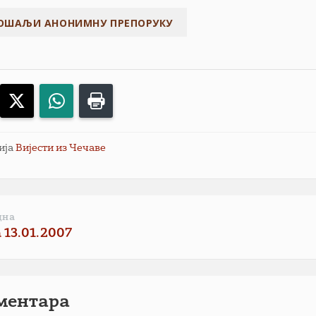
acebook
X
WhatsApp
Print
ија
Вијести из Чечаве
дна
 13.01.2007
ментарa