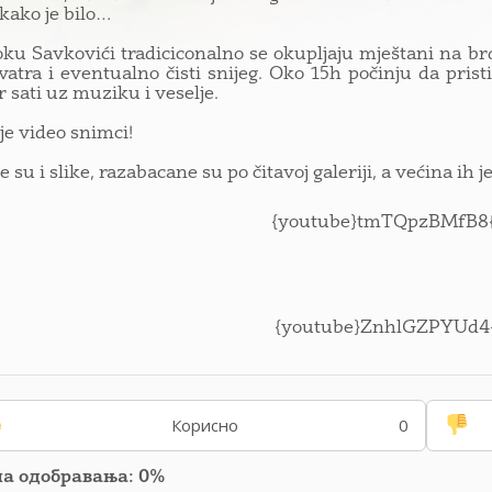
kako je bilo…
ku Savkovići tradiciconalno se okupljaju mještani na br
 vatra i eventualno čisti snijeg. Oko 15h počinju da prist
ar sati uz muziku i veselje.
je video snimci!
su i slike, razabacane su po čitavoj galeriji, a većina ih j
{youtube}tmTQpzBMfB8{
{youtube}ZnhlGZPYUd4{
Корисно
0
па одобравања: 0%