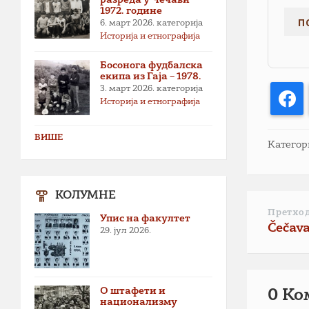
1972. године
6. март 2026.
категорија
Историја и етнографија
Босонога фудбалска
екипа из Гаја – 1978.
3. март 2026.
категорија
F
Историја и етнографија
ВИШЕ
Категор
КОЛУМНЕ
Претхо
Упис на факултет
Čečava
29. јул 2026.
О штафети и
0 Ко
национализму