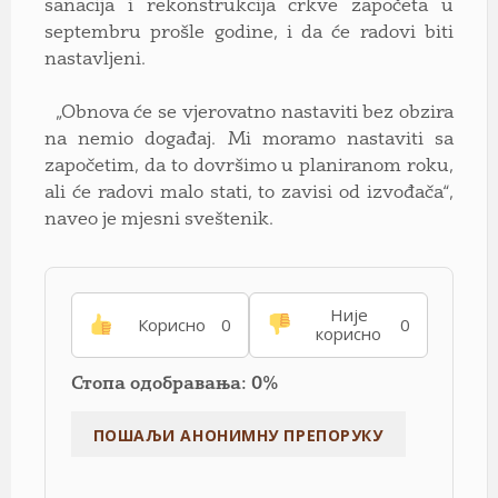
sanacija i rekonstrukcija crkve započeta u
septembru prošle godine, i da će radovi biti
nastavljeni.
„Obnova će se vjerovatno nastaviti bez obzira
na nemio događaj. Mi moramo nastaviti sa
započetim, da to dovršimo u planiranom roku,
ali će radovi malo stati, to zavisi od izvođača“,
naveo je mjesni sveštenik.
Није
Корисно
0
0
корисно
Стопа одобравања: 0%