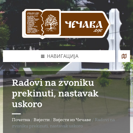
Skip
Skip
Skip
to
to
to
content
left
footer
sidebar
НАВИГАЦИЈА
Radovi na zvoniku
prekinuti, nastavak
uskoro
Почетна
/
Вијести
/
Вијести из Чечаве
/
Radovi na
zvoniku prekinuti, nastavak uskoro