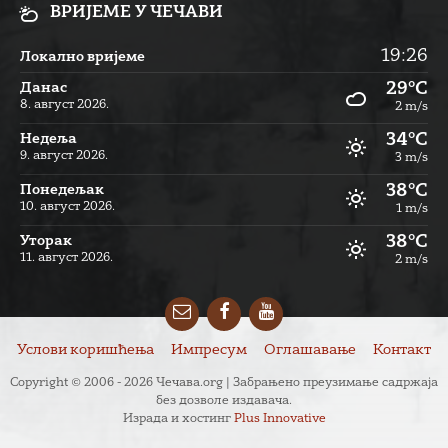
ВРИЈЕМЕ У ЧЕЧАВИ
19:26
Локално вријеме
29°C
Данас
8. август 2026.
2 m/s
34°C
Недеља
9. август 2026.
3 m/s
38°C
Понедељак
10. август 2026.
1 m/s
38°C
Уторак
11. август 2026.
2 m/s
Email
Facebook
YouTube
Услови коришћења
Импресум
Оглашавање
Контакт
Copyright © 2006 - 2026 Чечава.org | Забрањено преузимање садржаја
без дозволе издавача.
Израда и хостинг
Plus Innovative