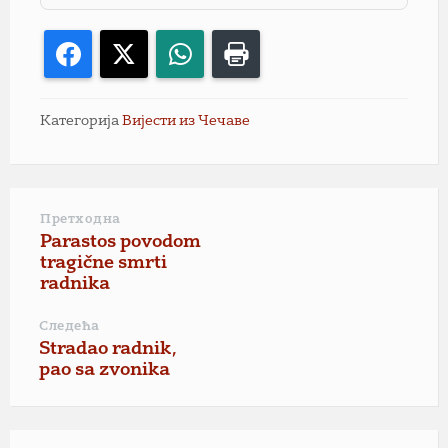
Facebook
X
WhatsApp
Print
Категорија
Вијести из Чечаве
Претходна
Parastos povodom
tragične smrti
radnika
Следећа
Stradao radnik,
pao sa zvonika