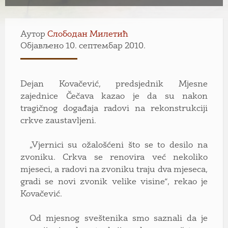
Аутор
Слободан Милетић
Објављено 10. септембар 2010.
Dejan Kovačević, predsjednik Mjesne
zajednice Čečava kazao je da su nakon
tragičnog događaja radovi na rekonstrukciji
crkve zaustavljeni.
„Vjernici su ožalošćeni što se to desilo na
zvoniku. Crkva se renovira već nekoliko
mjeseci, a radovi na zvoniku traju dva mjeseca,
gradi se novi zvonik velike visine“, rekao je
Kovačević.
Od mjesnog sveštenika smo saznali da je