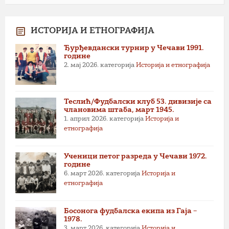
ИСТОРИЈА И ЕТНОГРАФИЈА
Ђурђевдански турнир у Чечави 1991.
године
2. мај 2026.
категорија
Историја и етнографија
Теслић/Фудбалски клуб 53. дивизије са
члановима штаба, март 1945.
1. април 2026.
категорија
Историја и
етнографија
Ученици петог разреда у Чечави 1972.
године
6. март 2026.
категорија
Историја и
етнографија
Босонога фудбалска екипа из Гаја –
1978.
3. март 2026.
категорија
Историја и