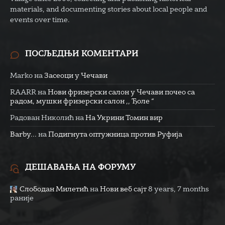
materials, and documenting stories about local people and
events over time.
ПОСЉЕДЊИ КОМЕНТАРИ
Marko
на
Засеоци у Чечави
RAARR
на
Нови фризерски салон у Чечави почео са
радом, мушки фризерски салон ,, Ђоле “
Радован Николић
на
На Укрини Томин вир
Barby...
на
Подигнута оптужница против Руфија
ДЕШАВАЊА НА ФОРУМУ
Слободан Милетић
на
Нови веб сајт
8 years, 7 months
раније