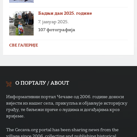
Бадњи дан 2025. године
7. јануар 2025.
107 фотографија
СВЕ ГАЛЕРИЈЕ
О ПОРТАЛУ / ABOUT
Информативни портал Чечаве од 2006. године доноси
вијести из нашег села, прикупља и објављује историјску
грађу, те биљежи приче о људима и догађајима кроз
вријеме.
The Cecava.org portal has been sharing news from the
village since 2006, collecting and publishing historical