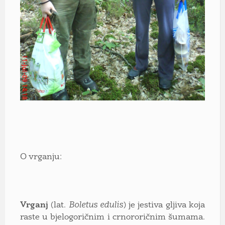
O vrganju:
Vrganj
(lat.
Boletus edulis
) je jestiva
gljiva
koja
raste u bjelogoričnim i crnororičnim šumama.