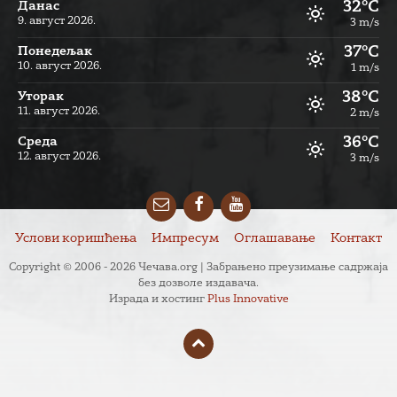
32°C
Данас
9. август 2026.
3 m/s
37°C
Понедељак
10. август 2026.
1 m/s
38°C
Уторак
11. август 2026.
2 m/s
36°C
Cреда
12. август 2026.
3 m/s
Email
Facebook
YouTube
Услови коришћења
Импресум
Оглашавање
Контакт
Copyright © 2006 - 2026 Чечава.org | Забрањено преузимање садржаја
без дозволе издавача.
Израда и хостинг
Plus Innovative