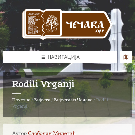
Skip
Skip
Skip
to
to
to
content
left
footer
sidebar
НАВИГАЦИЈА
Rodili Vrganji
Почетна
/
Вијести
/
Вијести из Чечаве
/
Rodili
Vrganji
Аутор
Слободан Милетић