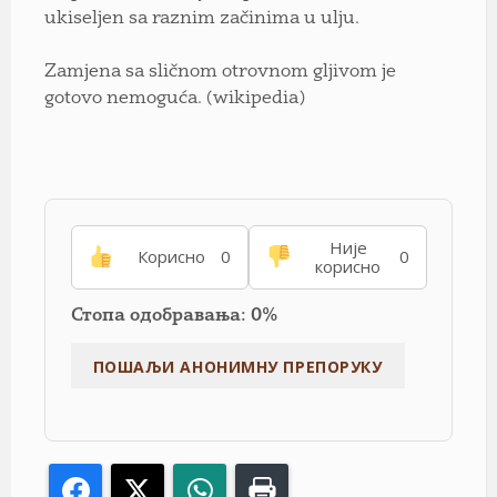
ukiseljen sa raznim začinima u ulju.
Zamjena sa sličnom otrovnom gljivom je
gotovo nemoguća. (wikipedia)
Није
Корисно
0
0
корисно
Стопа одобравања: 0%
Facebook
X
WhatsApp
Print