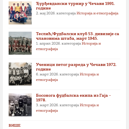
Ђурђевдански турнир у Чечави 1991.
године
2. мај 2026.
категорија
Историја и етнографија
Теслић/Фудбалски клуб 53. дивизије са
члановима штаба, март 1945.
1. април 2026.
категорија
Историја и
етнографија
Ученици петог разреда у Чечави 1972.
године
6. март 2026.
категорија
Историја и
етнографија
Босонога фудбалска екипа из Гаја –
1978.
3. март 2026.
категорија
Историја и
етнографија
ВИШЕ