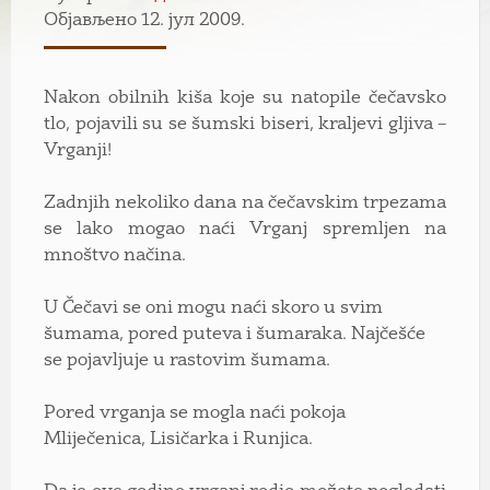
Објављено 12. јул 2009.
Nakon obilnih kiša koje su natopile čečavsko
tlo, pojavili su se šumski biseri, kraljevi gljiva –
Vrganji!
Zadnjih nekoliko dana na čečavskim trpezama
se lako mogao naći Vrganj spremljen na
mnoštvo načina.
U Čečavi se oni mogu naći skoro u svim
šumama, pored puteva i šumaraka. Najčešće
se pojavljuje u rastovim šumama.
Pored vrganja se mogla naći pokoja
Mliječenica, Lisičarka i Runjica.