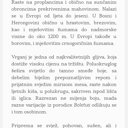
Raste na proplancima i obično na sunčanim
obroncima prekrivenima
mahovinom
. Nalazi
se u Evropi od ljeta do jeseni. U Bosni i
Hercegovini obično u hrastovim, brezovim,
kao i mješovitim šumama do nadmorske
visine do oko 1200 m. U Evropi takođe u
borovim, i mješovitim crnogoričnim šumama.
Vrganj je jedna od najkvalitetnijih gljiva, koja
dostiže visoku cijenu na tržištu. Poluokruglog
šešira svijetlo do tamno smeđe boje, sa
debelim bijelim prepoznatljivim repom i
prijatnim svježim mirisom mesa, raste nakon
ljetnih kiša, u polukrugu, sakriven ispod lišća
ili iglica. Razrezan ne mijenja boju, mada
razne varijacije iz porodice
Boletus
odlikuju se
i tom osobinom.
Priprema se svjež, pohovan, sušen, ali i