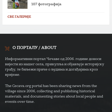
107 фотографија
СВЕ ГАЛЕРИЈЕ
О ПОРТАЛУ / ABOUT
Информативни портал Чечаве од 2006. године доноси
вијести из нашег села, прикупља и објављује историјску
грађу, те биљежи приче о људима и догађајима кроз
вријеме.
The Cecava.org portal has been sharing news from the
village since 2006, collecting and publishing historical
materials, and documenting stories about local people and
events over time.