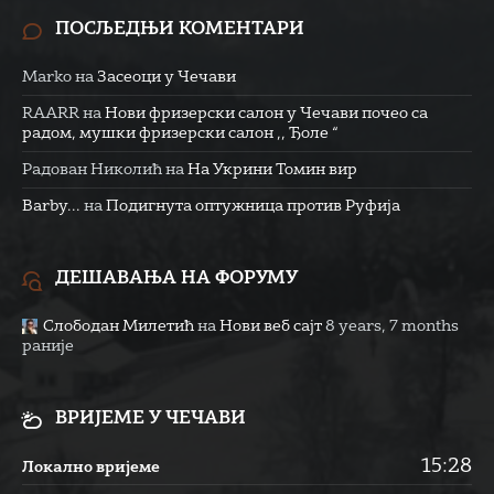
ПОСЉЕДЊИ КОМЕНТАРИ
Marko
на
Засеоци у Чечави
RAARR
на
Нови фризерски салон у Чечави почео са
радом, мушки фризерски салон ,, Ђоле “
Радован Николић
на
На Укрини Томин вир
Barby...
на
Подигнута оптужница против Руфија
ДЕШАВАЊА НА ФОРУМУ
Слободан Милетић
на
Нови веб сајт
8 years, 7 months
раније
ВРИЈЕМЕ У ЧЕЧАВИ
15:28
Локално вријеме