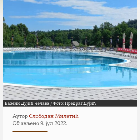
Базени Дујић Чечава / Фото: Предраг Дујић
Аутор
Слободан Милетић
Објављено 9. јул 2022.