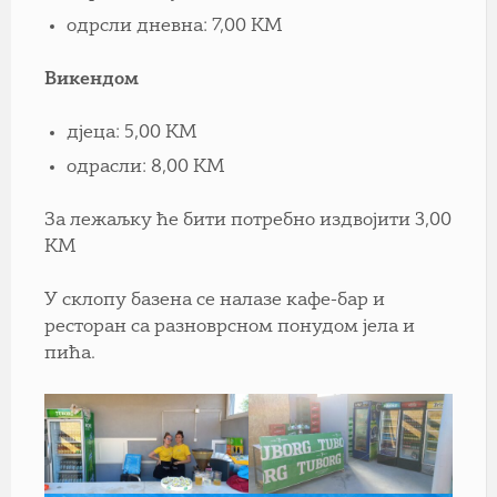
одрсли дневна: 7,00 КМ
Викендом
дјеца: 5,00 КМ
одрасли: 8,00 КМ
За лежаљку ће бити потребно издвојити 3,00
КМ
У склопу базена се налазе кафе-бар и
ресторан са разноврсном понудом јела и
пића.