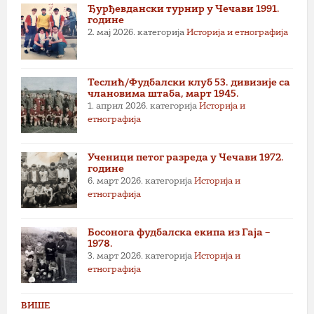
Ђурђевдански турнир у Чечави 1991.
године
2. мај 2026.
категорија
Историја и етнографија
Теслић/Фудбалски клуб 53. дивизије са
члановима штаба, март 1945.
1. април 2026.
категорија
Историја и
етнографија
Ученици петог разреда у Чечави 1972.
године
6. март 2026.
категорија
Историја и
етнографија
Босонога фудбалска екипа из Гаја –
1978.
3. март 2026.
категорија
Историја и
етнографија
ВИШЕ