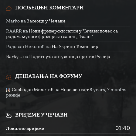
ПОСЉЕДЊИ КОМЕНТАРИ
Marko
на
Засеоци у Чечави
RAARR
на
Нови фризерски салон у Чечави почео са
радом, мушки фризерски салон ,, Ђоле “
Радован Николић
на
На Укрини Томин вир
Barby...
на
Подигнута оптужница против Руфија
ДЕШАВАЊА НА ФОРУМУ
Слободан Милетић
на
Нови веб сајт
8 years, 7 months
раније
ВРИЈЕМЕ У ЧЕЧАВИ
01:40
Локално вријеме