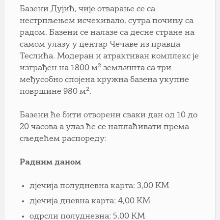
Базени Дујић, чије отварање се са
нестрпљењем исчекивало, сутра почињу са
радом. Базени се налазе са десне стране на
самом улазу у центар Чечаве из правца
Теслића. Модеран и атрактиван комплекс је
изграђен на 1800 м² земљишта са три
међусобно спојена кружна базена укупне
површине 980 м².
Базени ће бити отворени сваки дан од 10 до
20 часова а улаз ће се наплаћивати према
сљедећем распореду:
Радним даном
дјечија полудневна карта: 3,00 КМ
дјечија дневна карта: 4,00 КМ
одрсли полудневна: 5,00 КМ