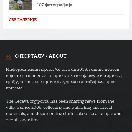
107 фотографија
СВЕ ГАЛЕРИЈЕ
О ПОРТАЛУ / ABOUT
Информативни портал Чечаве од 2006. године доноси
вијести из нашег села, прикупља и објављује историјску
грађу, те биљежи приче о људима и догађајима кроз
вријеме.
The Cecava.org portal has been sharing news from the
village since 2006, collecting and publishing historical
materials, and documenting stories about local people and
events over time.