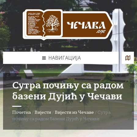
Skip
Skip
Skip
to
to
to
content
left
footer
sidebar
НАВИГАЦИЈА
Сутра почињу са радом
базени Дујић у Чечави
Почетна
/
Вијести
/
Вијести из Чечаве
/
Сутра
почињу са радом базени Дујић у Чечави