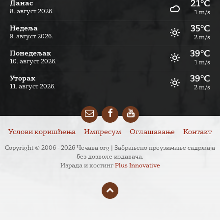
21°C
Данас
8. август 2026.
1 m/s
35°C
Недеља
9. август 2026.
2 m/s
39°C
Понедељак
10. август 2026.
1 m/s
39°C
Уторак
11. август 2026.
2 m/s
Email
Facebook
YouTube
Услови коришћења
Импресум
Оглашавање
Контакт
Copyright © 2006 - 2026 Чечава.org | Забрањено преузимање садржаја
без дозволе издавача.
Израда и хостинг
Plus Innovative