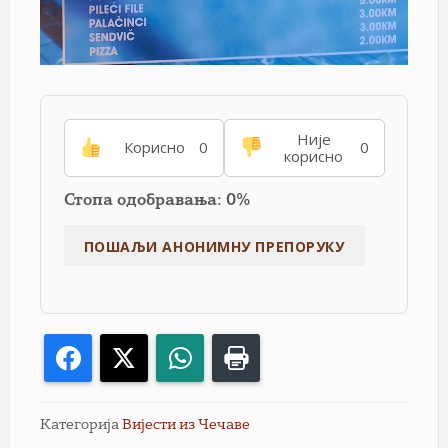
Није
Корисно
0
0
корисно
Стопа одобравања: 0%
Facebook
X
WhatsApp
Print
Категорија
Вијести из Чечаве