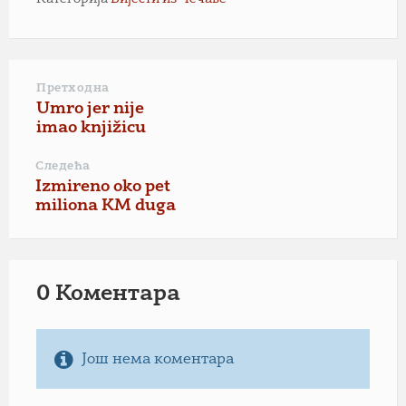
Претходна
Umro jer nije
imao knjižicu
Следећа
Izmireno oko pet
miliona KM duga
0 Коментарa
Још нема коментара