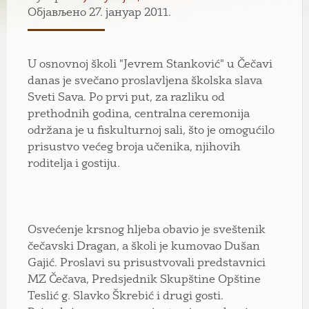
Објављено 27. јануар 2011.
U osnovnoj školi "Jevrem Stanković" u Čečavi
danas je svečano proslavljena školska slava
Sveti Sava. Po prvi put, za razliku od
prethodnih godina, centralna ceremonija
održana je u fiskulturnoj sali, što je omogućilo
prisustvo većeg broja učenika, njihovih
roditelja i gostiju.
Osvećenje krsnog hljeba obavio je sveštenik
čečavski Dragan, a školi je kumovao Dušan
Gajić. Proslavi su prisustvovali predstavnici
MZ Čečava, Predsjednik Skupštine Opštine
Teslić g. Slavko Škrebić i drugi gosti.