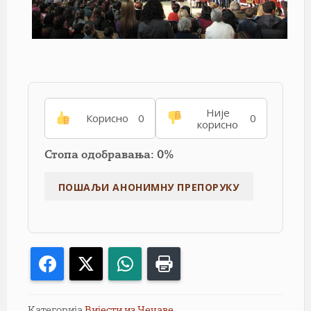
Није
Корисно
0
0
корисно
Стопа одобравања: 0%
Facebook
X
WhatsApp
Print
Категорија
Вијести из Чечаве