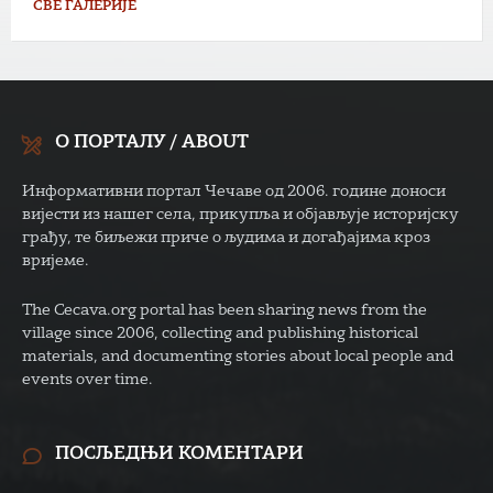
СВЕ ГАЛЕРИЈЕ
О ПОРТАЛУ / ABOUT
Информативни портал Чечаве од 2006. године доноси
вијести из нашег села, прикупља и објављује историјску
грађу, те биљежи приче о људима и догађајима кроз
вријеме.
The Cecava.org portal has been sharing news from the
village since 2006, collecting and publishing historical
materials, and documenting stories about local people and
events over time.
ПОСЉЕДЊИ КОМЕНТАРИ