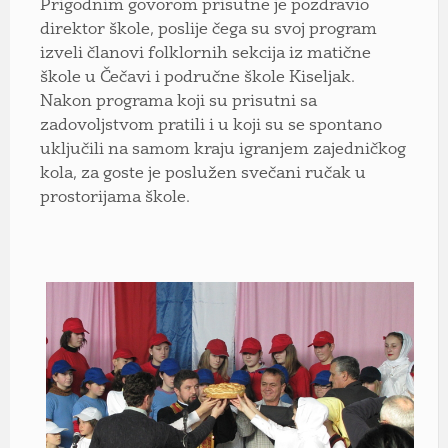
Prigodnim govorom prisutne je pozdravio
direktor škole, poslije čega su svoj program
izveli članovi folklornih sekcija iz matične
škole u Čečavi i područne škole Kiseljak.
Nakon programa koji su prisutni sa
zadovoljstvom pratili i u koji su se spontano
uključili na samom kraju igranjem zajedničkog
kola, za goste je poslužen svečani ručak u
prostorijama škole.