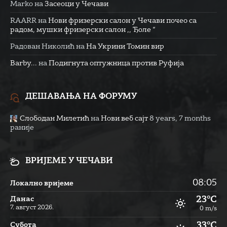
Marko
на
Засеоци у Чечави
RAARR
на
Нови фризерски салон у Чечави почео са
радом, мушки фризерски салон ,, Ђоле “
Радован Николић
на
На Укрини Томин вир
Barby...
на
Подигнута оптужница против Руфија
ДЕШАВАЊА НА ФОРУМУ
Слободан Милетић
на
Нови веб сајт
8 years, 7 months
раније
ВРИЈЕМЕ У ЧЕЧАВИ
08:05
Локално вријеме
23°C
Данас
7. август 2026.
0 m/s
33°C
Субота