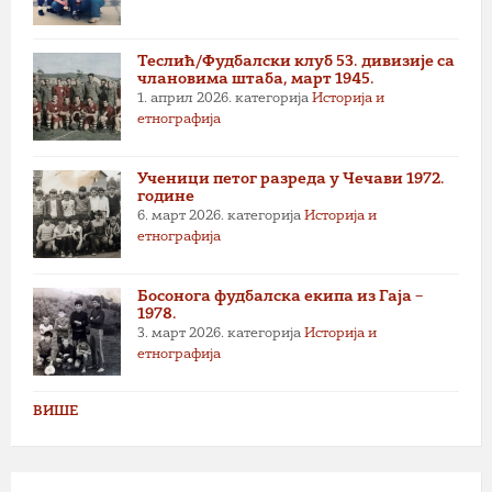
Теслић/Фудбалски клуб 53. дивизије са
члановима штаба, март 1945.
1. април 2026.
категорија
Историја и
етнографија
Ученици петог разреда у Чечави 1972.
године
6. март 2026.
категорија
Историја и
етнографија
Босонога фудбалска екипа из Гаја –
1978.
3. март 2026.
категорија
Историја и
етнографија
ВИШЕ