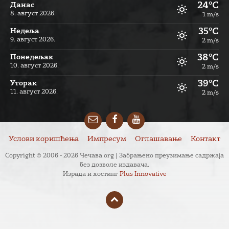
24°C
Данас
8. август 2026.
1 m/s
35°C
Недеља
9. август 2026.
2 m/s
38°C
Понедељак
10. август 2026.
2 m/s
39°C
Уторак
11. август 2026.
2 m/s
Email
Facebook
YouTube
Услови коришћења
Импресум
Оглашавање
Контакт
Copyright © 2006 - 2026 Чечава.org | Забрањено преузимање садржаја
без дозволе издавача.
Израда и хостинг
Plus Innovative