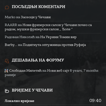
ПОСЉЕДЊИ КОМЕНТАРИ
Marko
на
Засеоци у Чечави
RAARR
на
Нови фризерски салон у Чечави почео са
радом, мушки фризерски салон ,, Ђоле “
Радован Николић
на
На Укрини Томин вир
Barby...
на
Подигнута оптужница против Руфија
ДЕШАВАЊА НА ФОРУМУ
Слободан Милетић
на
Нови веб сајт
8 years, 7 months
раније
ВРИЈЕМЕ У ЧЕЧАВИ
09:40
Локално вријеме