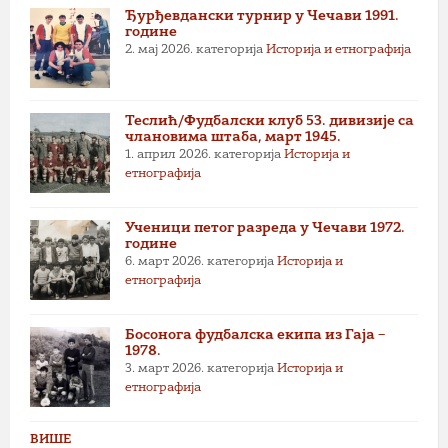
Ђурђевдански турнир у Чечави 1991.
године
2. мај 2026.
категорија
Историја и етнографија
Теслић/Фудбалски клуб 53. дивизије са
члановима штаба, март 1945.
1. април 2026.
категорија
Историја и
етнографија
Ученици петог разреда у Чечави 1972.
године
6. март 2026.
категорија
Историја и
етнографија
Босонога фудбалска екипа из Гаја –
1978.
3. март 2026.
категорија
Историја и
етнографија
ВИШЕ