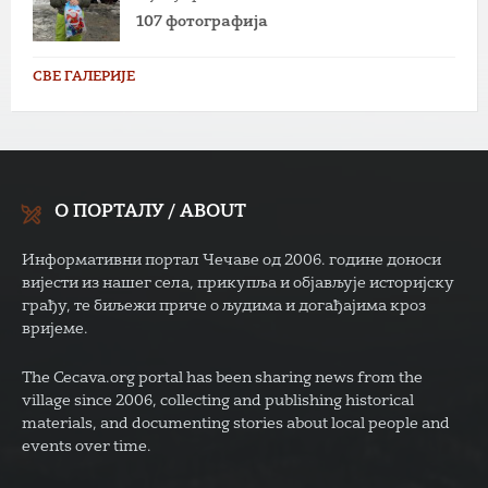
107 фотографија
СВЕ ГАЛЕРИЈЕ
О ПОРТАЛУ / ABOUT
Информативни портал Чечаве од 2006. године доноси
вијести из нашег села, прикупља и објављује историјску
грађу, те биљежи приче о људима и догађајима кроз
вријеме.
The Cecava.org portal has been sharing news from the
village since 2006, collecting and publishing historical
materials, and documenting stories about local people and
events over time.