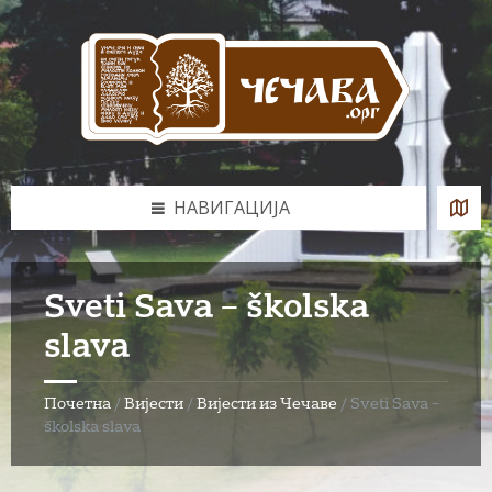
Skip
Skip
Skip
to
to
to
content
left
footer
sidebar
НАВИГАЦИЈА
Sveti Sava – školska
slava
Почетна
/
Вијести
/
Вијести из Чечаве
/
Sveti Sava –
školska slava