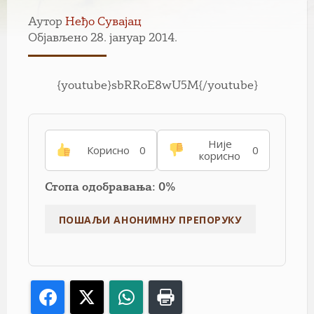
Аутор
Неђо Сувајац
Објављено 28. јануар 2014.
{youtube}sbRRoE8wU5M{/youtube}
Није
Корисно
0
0
корисно
Стопа одобравања: 0%
Facebook
X
WhatsApp
Print