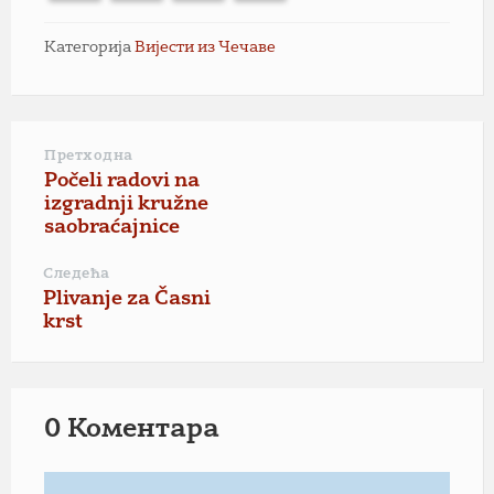
Категорија
Вијести из Чечаве
Претходна
Počeli radovi na
izgradnji kružne
saobraćajnice
Следећа
Plivanje za Časni
krst
0 Коментарa