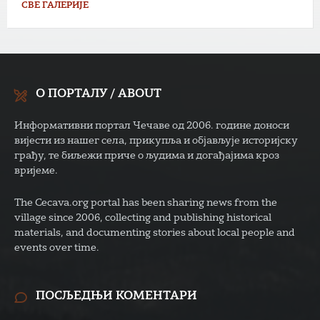
СВЕ ГАЛЕРИЈЕ
О ПОРТАЛУ / ABOUT
Информативни портал Чечаве од 2006. године доноси
вијести из нашег села, прикупља и објављује историјску
грађу, те биљежи приче о људима и догађајима кроз
вријеме.
The Cecava.org portal has been sharing news from the
village since 2006, collecting and publishing historical
materials, and documenting stories about local people and
events over time.
ПОСЉЕДЊИ КОМЕНТАРИ