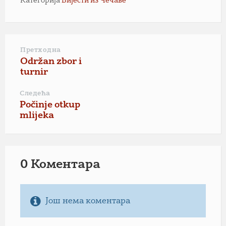
Категорија
Вијести из Чечаве
Претходна
Održan zbor i
turnir
Следећа
Počinje otkup
mlijeka
0 Коментарa
Још нема коментара