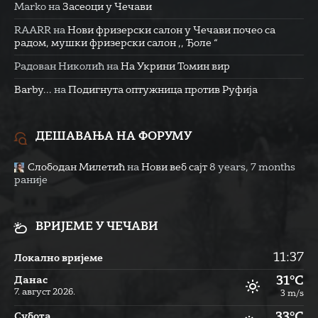
Marko
на
Засеоци у Чечави
RAARR
на
Нови фризерски салон у Чечави почео са
радом, мушки фризерски салон ,, Ђоле “
Радован Николић
на
На Укрини Томин вир
Barby...
на
Подигнута оптужница против Руфија
ДЕШАВАЊА НА ФОРУМУ
Слободан Милетић
на
Нови веб сајт
8 years, 7 months
раније
ВРИЈЕМЕ У ЧЕЧАВИ
11:37
Локално вријеме
31°C
Данас
7. август 2026.
3 m/s
33°C
Субота