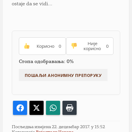
ostaje da se vidi…
Није
Корисно
0
0
корисно
Стопа одобравања: 0%
Facebook
X
WhatsApp
Print
Посљедња измјена 22. децембар 2017. у 15:52