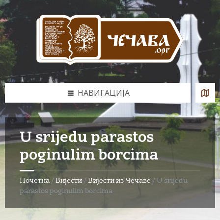
Skip
Skip
Skip
to
to
to
content
left
footer
sidebar
НАВИГАЦИЈА
U srijedu parastos
poginulim borcima
Почетна
/
Вијести
/
Вијести из Чечаве
/
U srijedu
parastos poginulim borcima