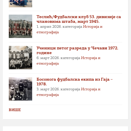
Теслић/Фудбалски клуб 53. дивизије са
члановима штаба, март 1945.
1. април 2026.
категорија
Историја и
етнографија
Ученици петог разреда у Чечави 1972.
године
6. март 2026.
категорија
Историја и
етнографија
Босонога фудбалска екипа из Гаја –
1978.
3. март 2026.
категорија
Историја и
етнографија
ВИШЕ