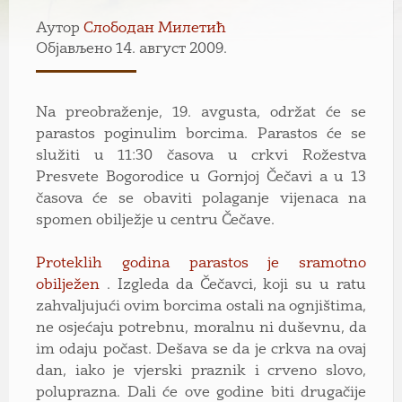
Аутор
Слободан Милетић
Објављено 14. август 2009.
Na preobraženje, 19. avgusta, održat će se
parastos poginulim borcima. Parastos će se
služiti u 11:30 časova u crkvi Rožestva
Presvete Bogorodice u Gornjoj Čečavi a u 13
časova će se obaviti polaganje vijenaca na
spomen obilježje u centru Čečave.
Proteklih godina parastos je sramotno
obilježen
. Izgleda da Čečavci, koji su u ratu
zahvaljujući ovim borcima ostali na ognjištima,
ne osjećaju potrebnu, moralnu ni duševnu, da
im odaju počast. Dešava se da je crkva na ovaj
dan, iako je vjerski praznik i crveno slovo,
poluprazna. Dali će ove godine biti drugačije