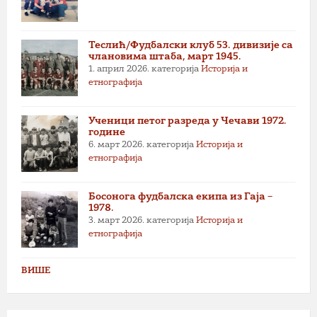
Теслић/Фудбалски клуб 53. дивизије са
члановима штаба, март 1945.
1. април 2026.
категорија
Историја и
етнографија
Ученици петог разреда у Чечави 1972.
године
6. март 2026.
категорија
Историја и
етнографија
Босонога фудбалска екипа из Гаја –
1978.
3. март 2026.
категорија
Историја и
етнографија
ВИШЕ