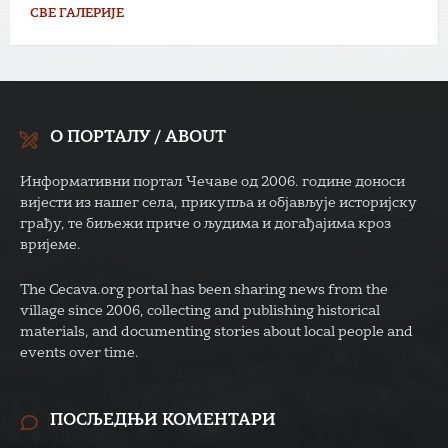
СВЕ ГАЛЕРИЈЕ
О ПОРТАЛУ / ABOUT
Информативни портал Чечаве од 2006. године доноси
вијести из нашег села, прикупља и објављује историјску
грађу, те биљежи приче о људима и догађајима кроз
вријеме.
The Cecava.org portal has been sharing news from the
village since 2006, collecting and publishing historical
materials, and documenting stories about local people and
events over time.
ПОСЉЕДЊИ КОМЕНТАРИ