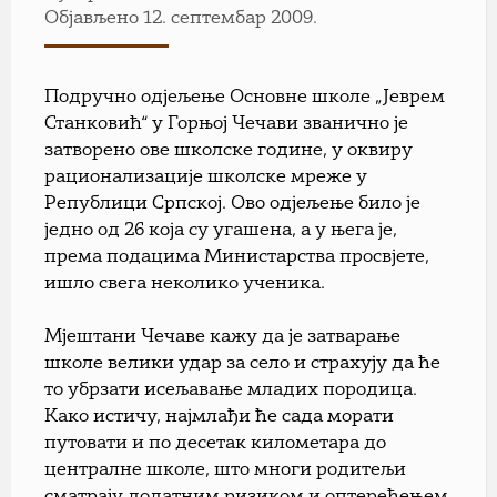
Објављено 12. септембар 2009.
Подручно одјељење Основне школе „Јеврем
Станковић“ у Горњој Чечави званично је
затворено ове школске године, у оквиру
рационализације школске мреже у
Републици Српској. Ово одјељење било је
једно од 26 која су угашена, а у њега је,
према подацима Министарства просвјете,
ишло свега неколико ученика.
Мјештани Чечаве кажу да је затварање
школе велики удар за село и страхују да ће
то убрзати исељавање младих породица.
Како истичу, најмлађи ће сада морати
путовати и по десетак километара до
централне школе, што многи родитељи
сматрају додатним ризиком и оптерећењем.