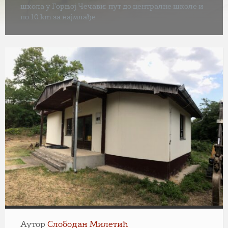
школа у Горњој Чечави: пут до централне школе и
по 10 km за најмлађе
Аутор
Слободан Милетић