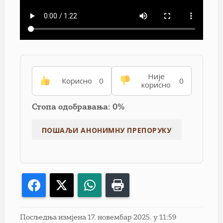
Није
Корисно
0
0
корисно
Стопа одобравања: 0%
Facebook
X
WhatsApp
Print
Посљедња измјена 17. новембар 2025. у 11:59