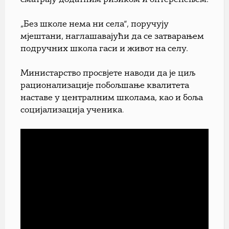
„Без школе нема ни села“, поручују
мјештани, наглашавајући да се затварањем
подручних школа гаси и живот на селу.
Министарство просвјете наводи да је циљ
рационализације побољшање квалитета
наставе у централним школама, као и боља
социјализација ученика
.