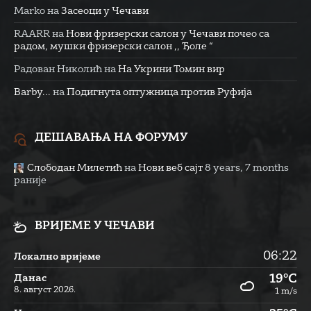
Marko
на
Засеоци у Чечави
RAARR
на
Нови фризерски салон у Чечави почео са
радом, мушки фризерски салон ,, Ђоле “
Радован Николић
на
На Укрини Томин вир
Barby...
на
Подигнута оптужница против Руфија
ДЕШАВАЊА НА ФОРУМУ
Слободан Милетић
на
Нови веб сајт
8 years, 7 months
раније
ВРИЈЕМЕ У ЧЕЧАВИ
06:22
Локално вријеме
19°C
Данас
8. август 2026.
1 m/s