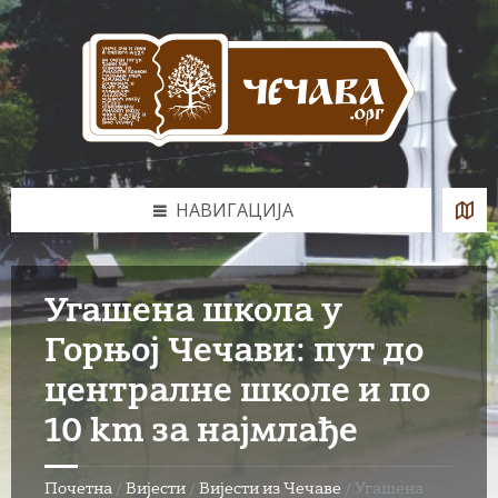
Skip
Skip
Skip
to
to
to
content
left
footer
sidebar
НАВИГАЦИЈА
Угашена школа у
Горњој Чечави: пут до
централне школе и по
10 km за најмлађе
Почетна
/
Вијести
/
Вијести из Чечаве
/
Угашена