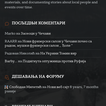
materials, and documenting stories about local people and
events over time.
ПОСЉЕДЊИ КОМЕНТАРИ
Marko
на
Засеоци у Чечави
RAARR
на
Нови фризерски салон у Чечави почео са
радом, мушки фризерски салон ,, Ђоле “
Радован Николић
на
На Укрини Томин вир
Barby...
на
Подигнута оптужница против Руфија
ДЕШАВАЊА НА ФОРУМУ
Слободан Милетић
на
Нови веб сајт
8 years, 7 months
раније