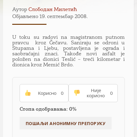
Аутор
Слободан Милетић
Објављено 19. септембар 2008.
U toku su radovi na magistranom putnom
pravcu kroz Čečavu. Saniraju se odroni u
Stupama i Ljebu, postavljena je ograda i
saobraćajni znaci. Takođe novi asfalt je
položen na dionici Teslić – treći kilometar i
dionica kroz Memić Brdo.
Није
Корисно
0
0
корисно
Стопа одобравања: 0%