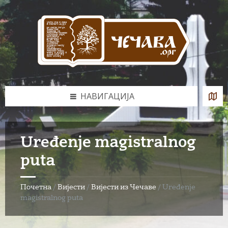
Skip
Skip
Skip
to
to
to
content
left
footer
sidebar
НАВИГАЦИЈА
Uređenje magistralnog
puta
Почетна
/
Вијести
/
Вијести из Чечаве
/
Uređenje
magistralnog puta