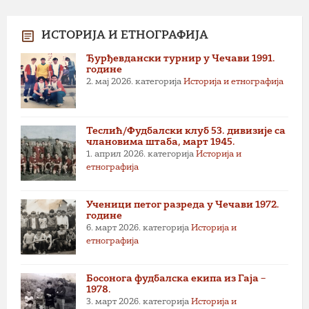
ИСТОРИЈА И ЕТНОГРАФИЈА
Ђурђевдански турнир у Чечави 1991.
године
2. мај 2026.
категорија
Историја и етнографија
Теслић/Фудбалски клуб 53. дивизије са
члановима штаба, март 1945.
1. април 2026.
категорија
Историја и
етнографија
Ученици петог разреда у Чечави 1972.
године
6. март 2026.
категорија
Историја и
етнографија
Босонога фудбалска екипа из Гаја –
1978.
3. март 2026.
категорија
Историја и