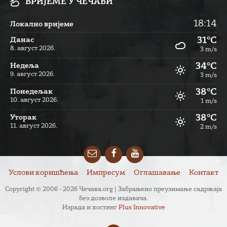
ВРИЈЕМЕ У ЧЕЧАВИ
18:14
Локално вријеме
31°C
Данас
8. август 2026.
3 m/s
34°C
Недеља
9. август 2026.
3 m/s
38°C
Понедељак
10. август 2026.
1 m/s
38°C
Уторак
11. август 2026.
2 m/s
Email
Facebook
YouTube
Услови коришћења
Импресум
Оглашавање
Контакт
Copyright © 2006 - 2026 Чечава.org | Забрањено преузимање садржаја
без дозволе издавача.
Израда и хостинг
Plus Innovative