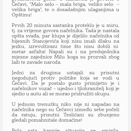
Čečavi, "Malo selo – mala briga, veliko selo –
velika briga", te o dosadašnjim ulaganjima u
Opštinu!
Prvih 20 minuta sastanka proteklo je u miru,
tj. za vrijeme govora načelnika. Tada je nastala
opšta svađa, par klupa je dijelilo načelnika od
bijesnih Stanojevića koji nisu imali dlaku na
jezku, izrevoltirani time što nisu dobili ni
metar asfalta! Napali su i na predsjednika
mjesne zajednice Milu koga su prozvali zbog
laži te zavade naroda.
Jedni za drugima ustajali su prisutni
negodujući protiv politike koja se vodi u
Čečavi. Da je postalo gusto primijetio je i
načelnikov vozač – ujedno i tjlohranitelj koji je
sjedio u autu ali se morao pridružiti skupu.
U jednom trenutku niko nije ni napadao na
načelnika nego su Čečavci između sebe počeli
da ratuju, prisutni Teslićani su zbunjeno
gledali pomahnitale domaćine!
Pola sata kasnije situacija se smirila,