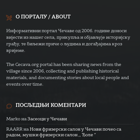
О ПОРТАЛУ / ABOUT
Информативни портал Чечаве од 2006. године доноси
вијести из нашег села, прикупља и објављује историјску
грађу, те биљежи приче о људима и догађајима кроз
вријеме.
The Cecava.org portal has been sharing news from the
village since 2006, collecting and publishing historical
materials, and documenting stories about local people and
events over time.
ПОСЉЕДЊИ КОМЕНТАРИ
Marko
на
Засеоци у Чечави
RAARR
на
Нови фризерски салон у Чечави почео са
радом, мушки фризерски салон ,, Ђоле “