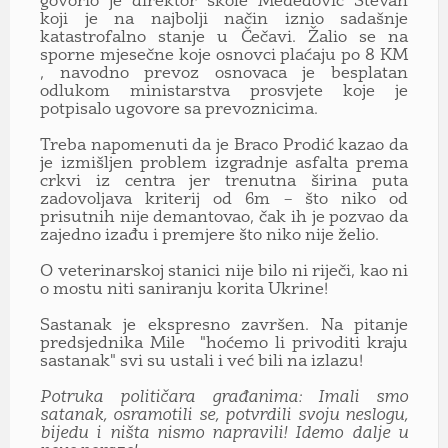
govorio je direktor škole Međedović Stevan
koji je na najbolji način iznio sadašnje
katastrofalno stanje u Čečavi. Žalio se na
sporne mjesečne koje osnovci plaćaju po 8 KM
, navodno prevoz osnovaca je besplatan
odlukom ministarstva prosvjete koje je
potpisalo ugovore sa prevoznicima.
Treba napomenuti da je Braco Prodić kazao da
je izmišljen problem izgradnje asfalta prema
crkvi iz centra jer trenutna širina puta
zadovoljava kriterij od 6m – što niko od
prisutnih nije demantovao, čak ih je pozvao da
zajedno izađu i premjere što niko nije želio.
O veterinarskoj stanici nije bilo ni riječi, kao ni
o mostu niti saniranju korita Ukrine!
Sastanak je ekspresno završen. Na pitanje
predsjednika Mile "hoćemo li privoditi kraju
sastanak" svi su ustali i već bili na izlazu!
Potruka političara građanima: Imali smo
satanak, osramotili se, potvrdili svoju neslogu,
bijedu i ništa nismo napravili! Idemo dalje u