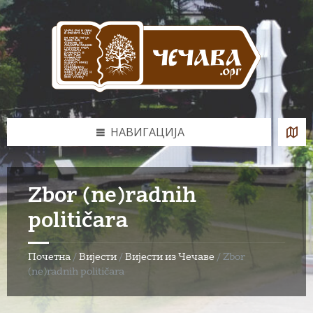
Skip
Skip
Skip
to
to
to
content
left
footer
sidebar
НАВИГАЦИЈА
Zbor (ne)radnih
političara
Почетна
/
Вијести
/
Вијести из Чечаве
/
Zbor
(ne)radnih političara