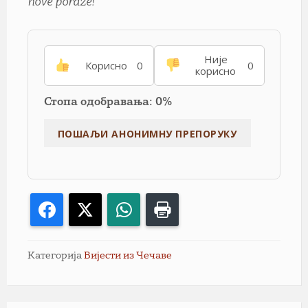
nove poraze!
Није
Корисно
0
0
корисно
Стопа одобравања: 0%
Facebook
X
WhatsApp
Print
Категорија
Вијести из Чечаве