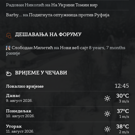
Радован Николић
на
На Укрини Томин вир
Barby...
на
Подигнута оптужница против Руфија
ДЕШАВАЊА НА ФОРУМУ
Слободан Милетић
на
Нови веб сајт
8 years, 7 months
раније
ВРИЈЕМЕ У ЧЕЧАВИ
12:45
Локално вријеме
30°C
Данас
9. август 2026.
3 m/s
37°C
Понедељак
10. август 2026.
1 m/s
38°C
Уторак
11. август 2026.
2 m/s