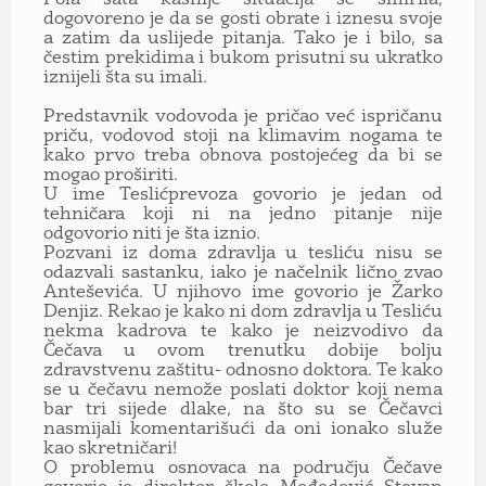
dogovoreno je da se gosti obrate i iznesu svoje
a zatim da uslijede pitanja. Tako je i bilo, sa
čestim prekidima i bukom prisutni su ukratko
iznijeli šta su imali.
Predstavnik vodovoda je pričao već ispričanu
priču, vodovod stoji na klimavim nogama te
kako prvo treba obnova postojećeg da bi se
mogao proširiti.
U ime Teslićprevoza govorio je jedan od
tehničara koji ni na jedno pitanje nije
odgovorio niti je šta iznio.
Pozvani iz doma zdravlja u tesliću nisu se
odazvali sastanku, iako je načelnik lično zvao
Anteševića. U njihovo ime govorio je Žarko
Denjiz. Rekao je kako ni dom zdravlja u Tesliću
nekma kadrova te kako je neizvodivo da
Čečava u ovom trenutku dobije bolju
zdravstvenu zaštitu- odnosno doktora. Te kako
se u čečavu nemože poslati doktor koji nema
bar tri sijede dlake, na što su se Čečavci
nasmijali komentarišući da oni ionako služe
kao skretničari!
O problemu osnovaca na području Čečave