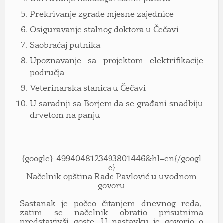
Prekrivanje zgrade mjesne zajednice
Osiguravanje stalnog doktora u Čečavi
Saobraćaj putnika
Upoznavanje sa projektom elektrifikacije
područja
Veterinarska stanica u Čečavi
U saradnji sa Borjem da se građani snadbiju
drvetom na panju
{google}-4994048123493801446&hl=en{/googl
e}
Načelnik opština Rade Pavlović u uvodnom
govoru
Sastanak je počeo čitanjem dnevnog reda,
zatim se načelnik obratio prisutnima
predstavivši goste. U nastavku je govorio o