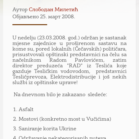
Аутор
Слободан Милетић
Објављено 25. март 2008.
U nedelju (23.03.2008. god.) održan je sastanak
mjesne zajednice u proširenom sastavu na
kome su, pored lokalnih (Čečavskih) političara,
prisustvovali opštinski predstavnici na čelu sa
načelnikom Radom Pavlovićem, zatim
direktor preduzeća "RAD" iz Teslića koje
gazduje Teslićkim vodovodom, predstavnici
Teslićprevoza, Elektrodistribucije i još nekih
službi iz opštinske uprave!
Na dnevnom bilo je zakazano sledeće:
Asfalt
Mostovi (konkretno most u Vučićima)
Saniranje korita Ukrine
Održavanje nekategorisanih puteva