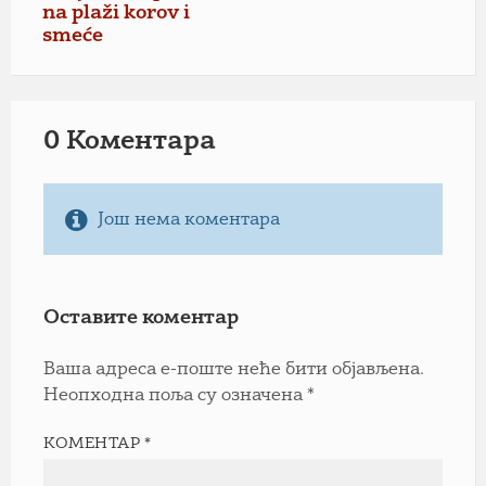
na plaži korov i
smeće
0 Коментарa
Још нема коментара
Оставите коментар
Ваша адреса е-поште неће бити објављена.
Неопходна поља су означена
*
КОМЕНТАР
*