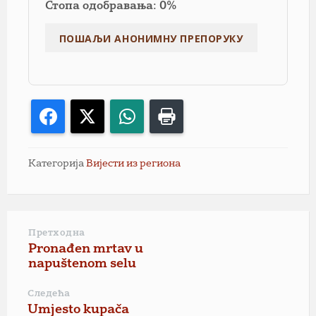
Стопа одобравања: 0%
Facebook
X
WhatsApp
Print
Категорија
Вијести из региона
Претходна
Pronađen mrtav u
napuštenom selu
Следећа
Umjesto kupača