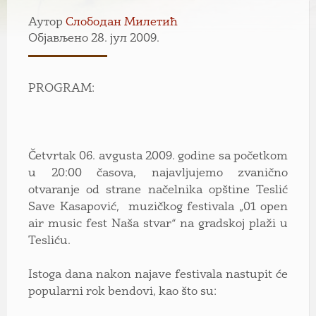
Аутор
Слободан Милетић
Објављено 28. јул 2009.
PROGRAM:
Četvrtak 06. avgusta 2009. godine sa početkom
u 20:00 časova, najavljujemo zvanično
otvaranje od strane načelnika opštine Teslić
Save Kasapović, muzičkog festivala „01 open
air music fest Naša stvar“ na gradskoj plaži u
Tesliću.
Istoga dana nakon najave festivala nastupit će
popularni rok bendovi, kao što su: