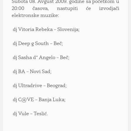
Subota 08. Avgust 2009. godine sa početkom u
20:00 časova, nastupiti će izvodjači
elektronske muzike:
dj Vitoria Rebeka – Slovenija;
dj Deep g South – Beč;
dj Sasha d“ Angelo – Beč;
dj BA – Novi Sad;
dj Ultradrive – Beograd;
dj C@VE – Banja Luka;
dj Vule – Teslić.