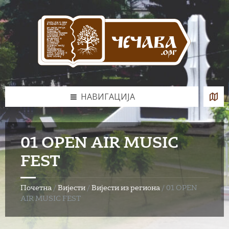
Skip
Skip
Skip
to
to
to
content
left
footer
sidebar
НАВИГАЦИЈА
01 OPEN AIR MUSIC
FEST
Почетна
/
Вијести
/
Вијести из региона
/
01 OPEN
AIR MUSIC FEST