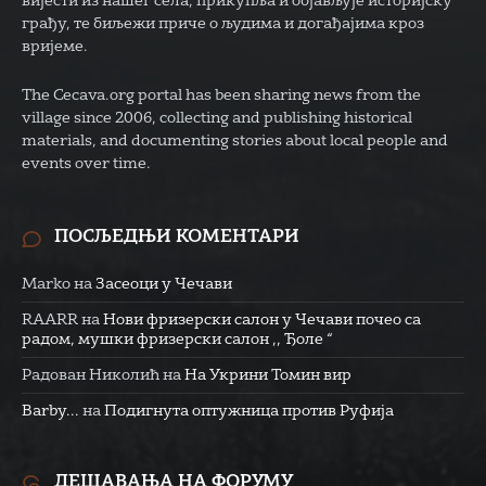
вијести из нашег села, прикупља и објављује историјску
грађу, те биљежи приче о људима и догађајима кроз
вријеме.
The Cecava.org portal has been sharing news from the
village since 2006, collecting and publishing historical
materials, and documenting stories about local people and
events over time.
ПОСЉЕДЊИ КОМЕНТАРИ
Marko
на
Засеоци у Чечави
RAARR
на
Нови фризерски салон у Чечави почео са
радом, мушки фризерски салон ,, Ђоле “
Радован Николић
на
На Укрини Томин вир
Barby...
на
Подигнута оптужница против Руфија
ДЕШАВАЊА НА ФОРУМУ