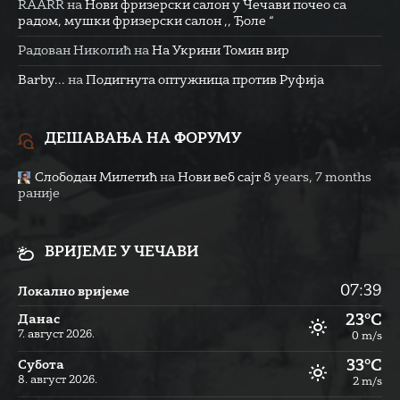
RAARR
на
Нови фризерски салон у Чечави почео са
радом, мушки фризерски салон ,, Ђоле “
Радован Николић
на
На Укрини Томин вир
Barby...
на
Подигнута оптужница против Руфија
ДЕШАВАЊА НА ФОРУМУ
Слободан Милетић
на
Нови веб сајт
8 years, 7 months
раније
ВРИЈЕМЕ У ЧЕЧАВИ
07:39
Локално вријеме
23°C
Данас
7. август 2026.
0 m/s
33°C
Субота
8. август 2026.
2 m/s