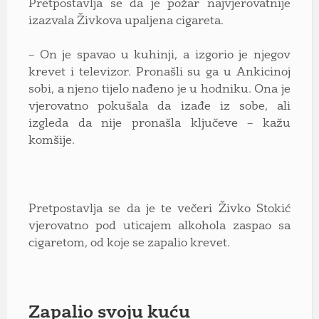
Pretpostavlja se da je požar najvjerovatnije
izazvala Živkova upaljena cigareta.
– On je spavao u kuhinji, a izgorio je njegov
krevet i televizor. Pronašli su ga u Ankicinoj
sobi, a njeno tijelo nađeno je u hodniku. Ona je
vjerovatno pokušala da izađe iz sobe, ali
izgleda da nije pronašla ključeve – kažu
komšije.
Pretpostavlja se da je te večeri Živko Stokić
vjerovatno pod uticajem alkohola zaspao sa
cigaretom, od koje se zapalio krevet.
Zapalio
svoju
kuću