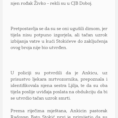
njen rođak Živko – rekli su u CJB Doboj.
Pretpostavlja se da su se oni ugušili dimom, jer
tijela nisu potpuno izgorjela, ali tačan uzrok
izbijanja vatre u kući Stokićeve do zaključenja
ovog broja nije bio utvrđen.
U policiji su potvrdili da je Ankicu, uz
prisustvo ljekara mrtvozornika, prepoznala i
identifikovala njena sestra Ljilja, te da su oba
tijela poslije uviđaja poslata na obdukciju da bi
se utvrdio tačan uzrok smrti.
Prema riječima mještana, Ankicin pastorak
Radovan Bato Stokić prvi je primijetio da su