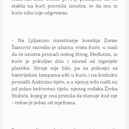
stakla na kući pocrnila iznutra, te da mu iz
kuće niko nije odgovarao.
– Na Ljiljanino insistiranje komšija Zoran
Šainović razvalio je ulazna vrata kuće, u nadi
da će unutra pronaći nekog živog. Međutim, iz
kuće je pokuljao dim i smrad od izgorjele
plastike. Struje nije bilo, pa su policajci sa
baterijskim lampama ušli u kuću i na hodniku
pronašli Ankicino tijelo, a u njenoj sobi našli su
još jedno beživotno tijelo, njenog rođaka Živka
Stokića, kojeg je ona primila da stanuje kod nje
– rekao je jedan od mještana.