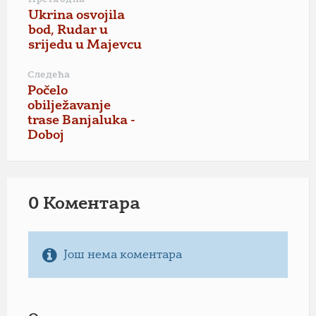
Ukrina osvojila
bod, Rudar u
srijedu u Majevcu
Следећа
Počelo
obilježavanje
trase Banjaluka -
Doboj
0 Коментарa
Још нема коментара