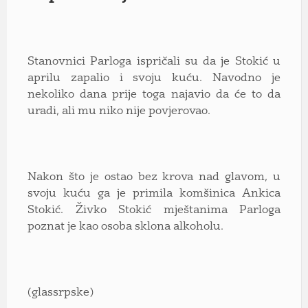
Stanovnici Parloga ispričali su da je Stokić u
aprilu zapalio i svoju kuću. Navodno je
nekoliko dana prije toga najavio da će to da
uradi, ali mu niko nije povjerovao.
Nakon što je ostao bez krova nad glavom, u
svoju kuću ga je primila komšinica Ankica
Stokić. Živko Stokić mještanima Parloga
poznat je kao osoba sklona alkoholu.
(glassrpske)