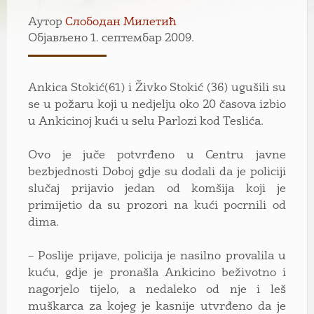
Аутор
Слободан Милетић
Објављено 1. септембар 2009.
Ankica Stokić(61) i Živko Stokić (36) ugušili su
se u požaru koji u nedjelju oko 20 časova izbio
u Ankicinoj kući u selu Parlozi kod Teslića.
Ovo je juče potvrđeno u Centru javne
bezbjednosti Doboj gdje su dodali da je policiji
slučaj prijavio jedan od komšija koji je
primijetio da su prozori na kući pocrnili od
dima.
– Poslije prijave, policija je nasilno provalila u
kuću, gdje je pronašla Ankicino beživotno i
nagorjelo tijelo, a nedaleko od nje i leš
muškarca za kojeg je kasnije utvrđeno da je