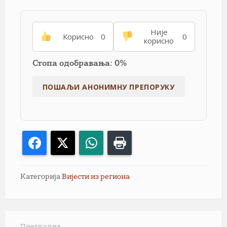
Није
Корисно
0
0
корисно
Стопа одобравања: 0%
Facebook
X
WhatsApp
Print
Категорија
Вијести из региона
Претходна