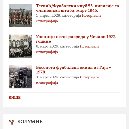
Теслић/Фудбалски клуб 53. дивизије са
члановима штаба, март 1945.
1. април 2026.
категорија
Историја и
етнографија
Ученици петог разреда у Чечави 1972.
године
6. март 2026.
категорија
Историја и
етнографија
Босонога фудбалска екипа из Гаја –
1978.
3. март 2026.
категорија
Историја и
етнографија
ВИШЕ
КОЛУМНЕ