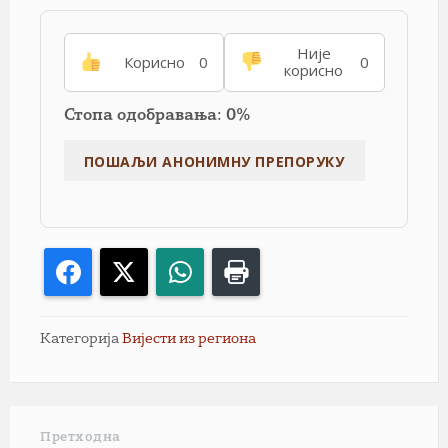
Није
Корисно
0
0
корисно
Стопа одобравања: 0%
Facebook
X
WhatsApp
Print
Категорија
Вијести из региона
Претходна