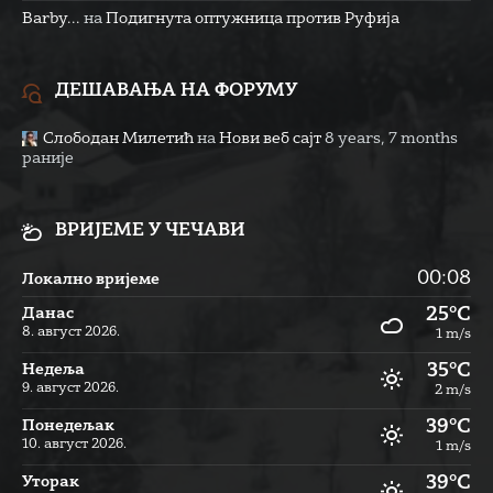
Barby...
на
Подигнута оптужница против Руфија
ДЕШАВАЊА НА ФОРУМУ
Слободан Милетић
на
Нови веб сајт
8 years, 7 months
раније
ВРИЈЕМЕ У ЧЕЧАВИ
00:08
Локално вријеме
25°C
Данас
8. август 2026.
1 m/s
35°C
Недеља
9. август 2026.
2 m/s
39°C
Понедељак
10. август 2026.
1 m/s
39°C
Уторак