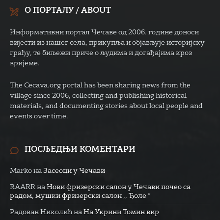
О ПОРТАЛУ / ABOUT
Информативни портал Чечаве од 2006. године доноси
вијести из нашег села, прикупља и објављује историјску
грађу, те биљежи приче о људима и догађајима кроз
вријеме.
The Cecava.org portal has been sharing news from the
village since 2006, collecting and publishing historical
materials, and documenting stories about local people and
events over time.
ПОСЉЕДЊИ КОМЕНТАРИ
Marko
на
Засеоци у Чечави
RAARR
на
Нови фризерски салон у Чечави почео са
радом, мушки фризерски салон ,, Ђоле “
Радован Николић
на
На Укрини Томин вир