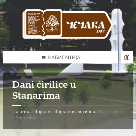
Skip
Skip
Skip
to
to
to
content
left
footer
sidebar
НАВИГАЦИЈА
Dani ćirilice u
Stanarima
Почетна
/
Вијести
/
Вијести из региона
/
Dani ćirilice
u Stanarima