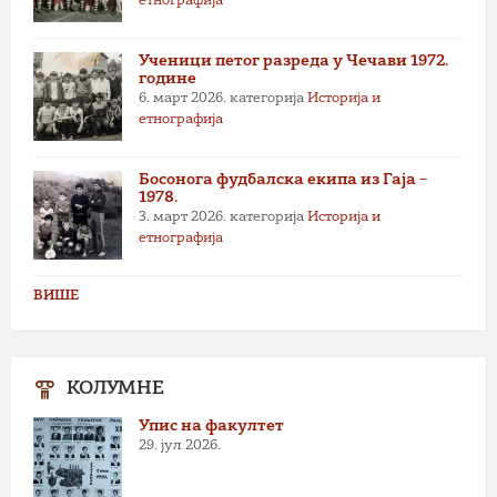
етнографија
Ученици петог разреда у Чечави 1972.
године
6. март 2026.
категорија
Историја и
етнографија
Босонога фудбалска екипа из Гаја –
1978.
3. март 2026.
категорија
Историја и
етнографија
ВИШЕ
КОЛУМНЕ
Упис на факултет
29. јул 2026.