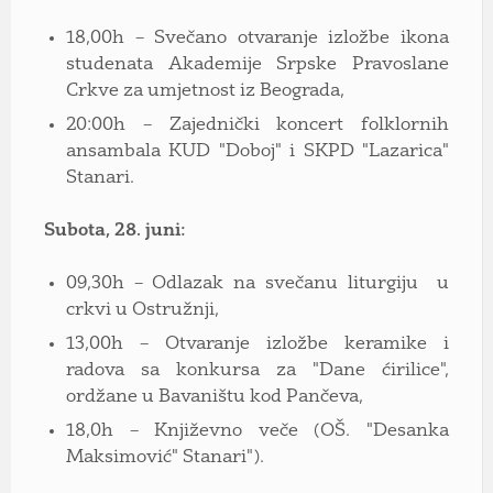
18,00h – Svečano otvaranje izložbe ikona
studenata Akademije Srpske Pravoslane
Crkve za umjetnost iz Beograda,
20:00h – Zajednički koncert folklornih
ansambala KUD "Doboj" i SKPD "Lazarica"
Stanari.
Subota, 28. juni:
09,30h – Odlazak na svečanu liturgiju u
crkvi u Ostružnji,
13,00h – Otvaranje izložbe keramike i
radova sa konkursa za "Dane ćirilice",
ordžane u Bavaništu kod Pančeva,
18,0h – Književno veče (OŠ. "Desanka
Maksimović" Stanari").