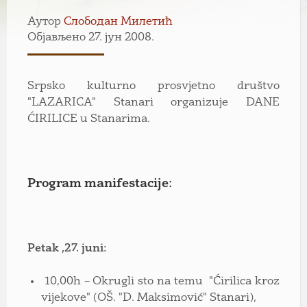
Аутор
Слободан Милетић
Објављено 27. јун 2008.
Srpsko kulturno prosvjetno društvo
"LAZARICA" Stanari organizuje DANE
ĆIRILICE u Stanarima.
Program manifestacije:
Petak ,27. juni:
10,00h – Okrugli sto na temu "Ćirilica kroz
vijekove" (OŠ. "D. Maksimović" Stanari),