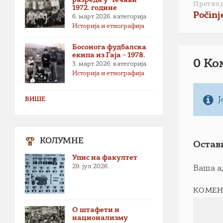
Претхо
1972. године
Počinj
6. март 2026.
категорија
Историја и етнографија
Босонога фудбалска
екипа из Гаја – 1978.
0 Ко
3. март 2026.
категорија
Историја и етнографија
Ј
ВИШЕ
КОЛУМНЕ
Остав
Упис на факултет
29. јул 2026.
Ваша а
КОМЕН
О штафети и
национализму