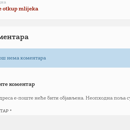
дна
e otkup mlijeka
ментарa
ош нема коментара
ите коментар
дреса е-поште неће бити објављена.
Неопходна поља с
ТАР
*