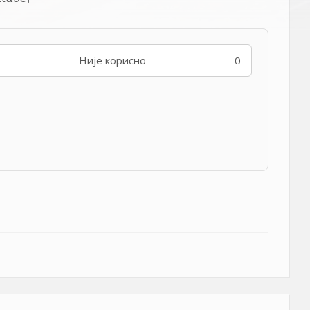
Није корисно
0