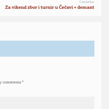
Следећа
Za vikend zbor i turnir u Čečavi + demant
у означена
*