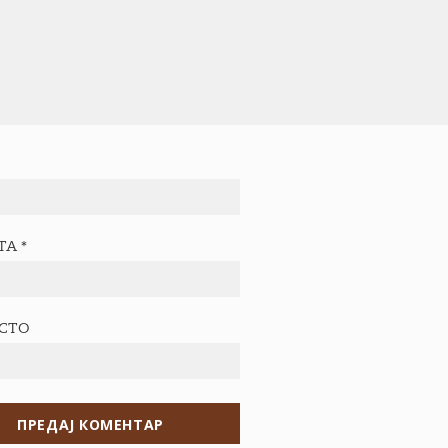
ТА
*
ЕСТО