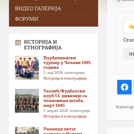
ВИДЕО ГАЛЕРИЈА
ФОРУМИ
Сто
ИСТОРИЈА И
ЕТНОГРАФИЈА
Ђурђевдански
турнир у Чечави 1991.
године
2. мај 2026.
категорија
Историја и етнографија
F
Теслић/Фудбалски
клуб 53. дивизије са
члановима штаба,
март 1945.
Категор
1. април 2026.
категорија
Историја и етнографија
Ученици петог
разреда у Чечави