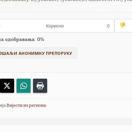
Корисно
0
па одобравања: 0%
acebook
X
WhatsApp
Print
ија
Вијести из региона