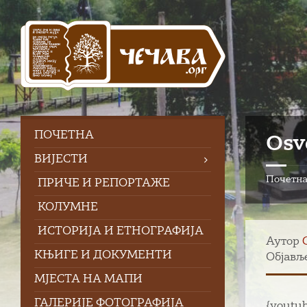
Skip
Skip
Skip
to
to
to
content
left
footer
sidebar
ПOЧЕТНА
Osv
ВИЈЕСТИ
Почетн
ПРИЧЕ И РЕПОРТАЖЕ
КОЛУМНЕ
ИСТОРИЈА И ЕТНОГРАФИЈА
Аутор
КЊИГЕ И ДОКУМЕНТИ
Објавље
МЈЕСТА НА МАПИ
ГАЛЕРИЈЕ ФОТОГРАФИЈА
{youtu