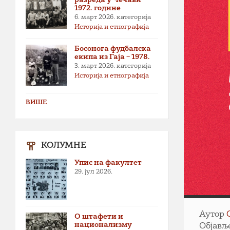
1972. године
6. март 2026.
категорија
Историја и етнографија
Босонога фудбалска
екипа из Гаја – 1978.
3. март 2026.
категорија
Историја и етнографија
ВИШЕ
КОЛУМНЕ
Упис на факултет
29. јул 2026.
Аутор
О штафети и
национализму
Објавље