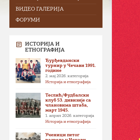
ВИДЕО ГАЛЕРИЈА
ФОРУМИ
ИСТОРИЈА И
ЕТНОГРАФИЈА
Ђурђевдански
турнир у Чечави 1991.
године
2. мај 2026.
категорија
Историја и етнографија
Теслић/Фудбалски
клуб 53. дивизије са
члановима штаба,
март 1945.
1. април 2026.
категорија
Историја и етнографија
Ученици петог
разреда у Чечави