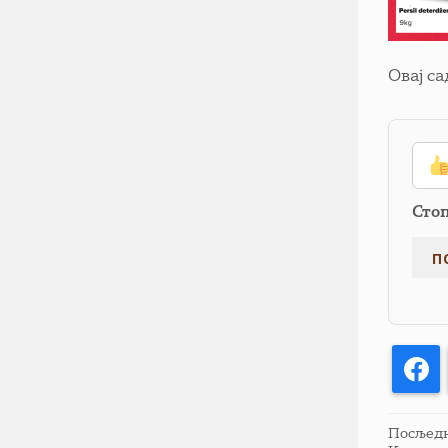
Овај с
Сто
F
Посљедња