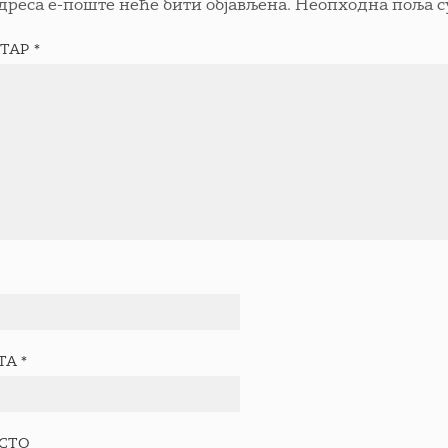
дреса е-поште неће бити објављена.
Неопходна поља с
ТАР
*
ТА
*
ЕСТО