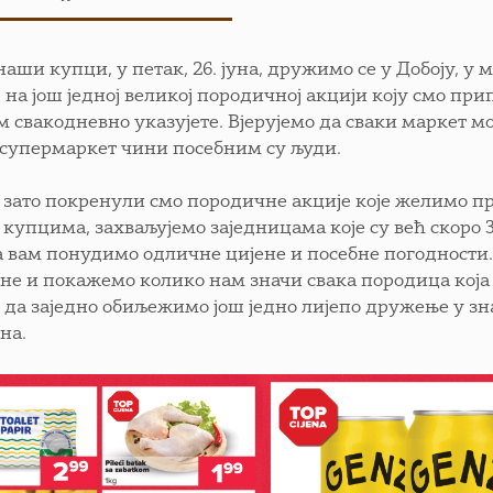
наши купци, у петак, 26. јуна, дружимо се у Добоју, у
, на још једној великој породичној акцији коју смо пр
ам свакодневно указујете. Вјерујемо да сваки маркет м
супермаркет чини посебним су људи.
 зато покренули смо породичне акције које желимо прет
купцима, захваљујемо заједницама које су већ скоро
а вам понудимо одличне цијене и посебне погодности
не и покажемо колико нам значи свака породица која 
 да заједно обиљежимо још једно лијепо дружење у зн
на.