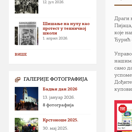
12. јул 2026.
Драги 
Шишање на нулу као
Пијаца
протест у техничкој
које н
школи
1. април 2026.
Ђурић 
Управо
ВИШЕ
нашим 
само д
успоме
ГАЛЕРИЈЕ ФОТОГРАФИЈА
Дођите
Бадњи дан 2026
купови
13. јануар 2026.
8 фотографија
Крстоноше 2025.
30. мај 2025.