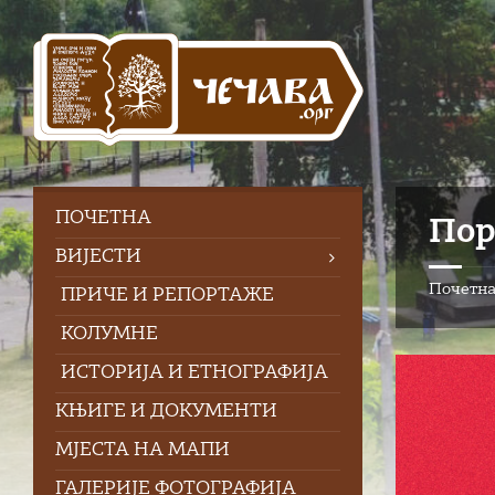
Skip
Skip
Skip
to
to
to
content
left
footer
sidebar
ПOЧЕТНА
Пор
ВИЈЕСТИ
Почетн
ПРИЧЕ И РЕПОРТАЖЕ
КОЛУМНЕ
ИСТОРИЈА И ЕТНОГРАФИЈА
КЊИГЕ И ДОКУМЕНТИ
МЈЕСТА НА МАПИ
ГАЛЕРИЈЕ ФОТОГРАФИЈА