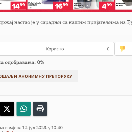
адржај настао је у сарадњи са нашим пријатељима из 
Корисно
0
па одобравања: 0%
acebook
X
WhatsApp
Print
 измјена 12. јул 2026. у 10:40