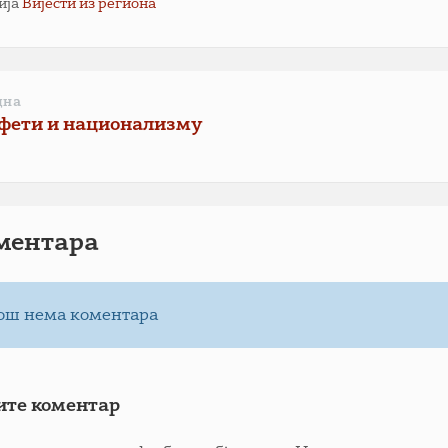
ија
Вијести из региона
дна
фети и национализму
ментарa
ош нема коментара
ите коментар