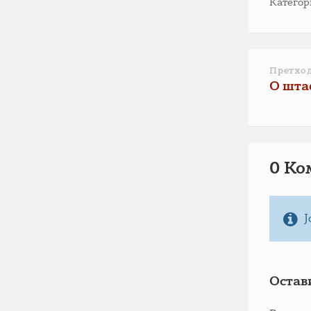
Категор
Претхо
О шта
0 Ко
Ј
Остав