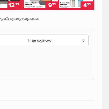
Ђурић супермаркета.
Није корисно
0