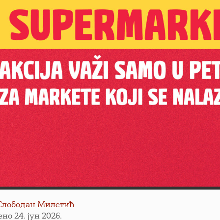
Слободан Милетић
но 24. јун 2026.