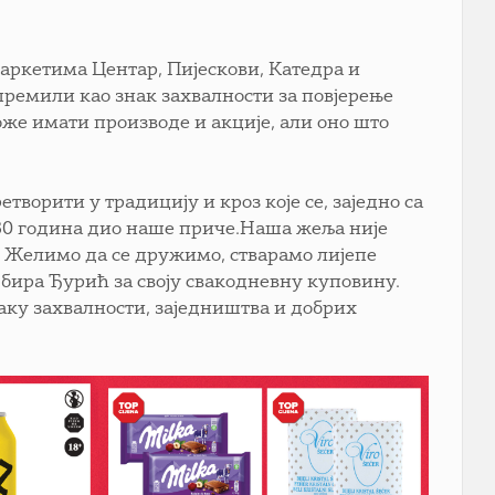
 маркетима Центар, Пијескови, Катедра и
ипремили као знак захвалности за повјерење
оже имати производе и акције, али оно што
ворити у традицију и кроз које се, заједно са
 30 година дио наше приче.Наша жеља није
. Желимо да се дружимо, стварамо лијепе
бира Ђурић за своју свакодневну куповину.
аку захвалности, заједништва и добрих