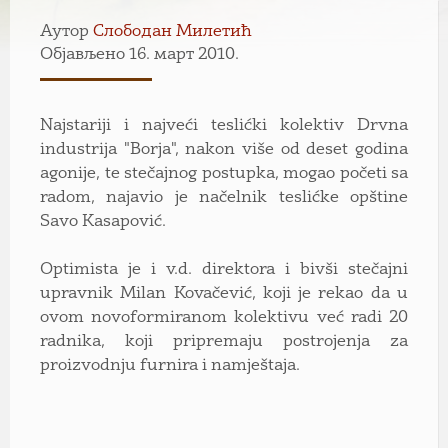
Аутор
Слободан Милетић
Објављено 16. март 2010.
Najstariji i najveći teslićki kolektiv Drvna
industrija "Borja", nakon više od deset godina
agonije, te stečajnog postupka, mogao početi sa
radom, najavio je načelnik teslićke opštine
Savo Kasapović.
Optimista je i v.d. direktora i bivši stečajni
upravnik Milan Kovačević, koji je rekao da u
ovom novoformiranom kolektivu već radi 20
radnika, koji pripremaju postrojenja za
proizvodnju furnira i namještaja.