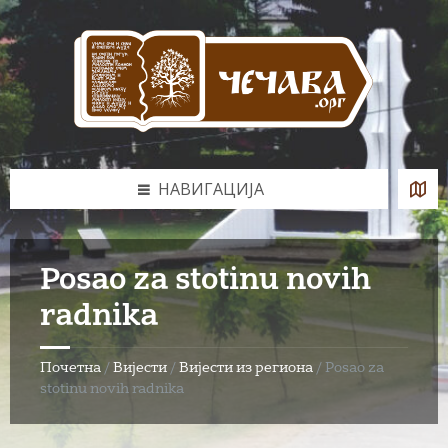
Skip
Skip
Skip
to
to
to
content
left
footer
sidebar
НАВИГАЦИЈА
Posao za stotinu novih
radnika
Почетна
/
Вијести
/
Вијести из региона
/
Posao za
stotinu novih radnika