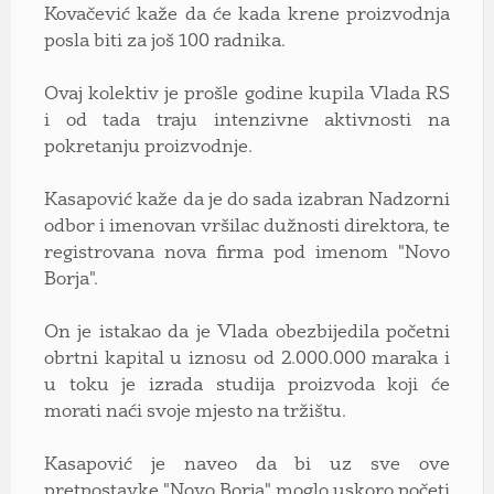
Kovačević kaže da će kada krene proizvodnja
posla biti za još 100 radnika.
Ovaj kolektiv je prošle godine kupila Vlada RS
i od tada traju intenzivne aktivnosti na
pokretanju proizvodnje.
Kasapović kaže da je do sada izabran Nadzorni
odbor i imenovan vršilac dužnosti direktora, te
registrovana nova firma pod imenom "Novo
Borja".
On je istakao da je Vlada obezbijedila početni
obrtni kapital u iznosu od 2.000.000 maraka i
u toku je izrada studija proizvoda koji će
morati naći svoje mjesto na tržištu.
Kasapović je naveo da bi uz sve ove
pretpostavke "Novo Borja" moglo uskoro početi