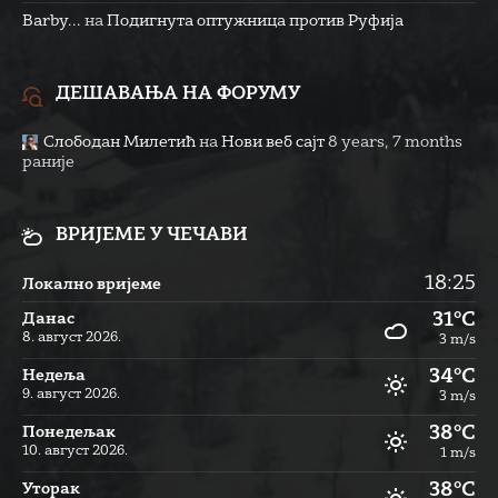
Barby...
на
Подигнута оптужница против Руфија
ДЕШАВАЊА НА ФОРУМУ
Слободан Милетић
на
Нови веб сајт
8 years, 7 months
раније
ВРИЈЕМЕ У ЧЕЧАВИ
18:25
Локално вријеме
31°C
Данас
8. август 2026.
3 m/s
34°C
Недеља
9. август 2026.
3 m/s
38°C
Понедељак
10. август 2026.
1 m/s
38°C
Уторак