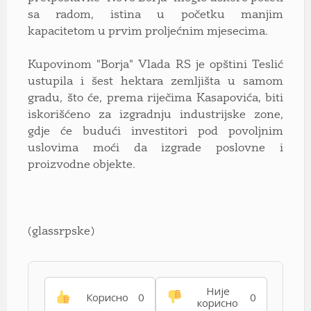
sa radom, istina u početku manjim
kapacitetom u prvim proljećnim mjesecima.
Kupovinom "Borja" Vlada RS je opštini Teslić
ustupila i šest hektara zemljišta u samom
gradu, što će, prema riječima Kasapovića, biti
iskorišćeno za izgradnju industrijske zone,
gdje će budući investitori pod povoljnim
uslovima moći da izgrade poslovne i
proizvodne objekte.
(glassrpske)
Није
Корисно
0
0
корисно