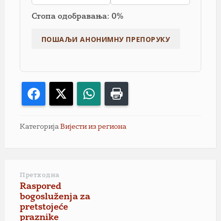
Стопа одобравања: 0%
Facebook
X
WhatsApp
Print
Категорија
Вијести из региона
Претходна
Raspored
bogosluženja za
pretstojeće
praznike