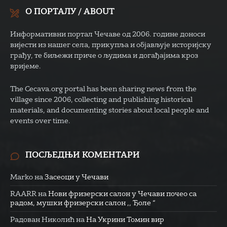
О ПОРТАЛУ / ABOUT
Информативни портал Чечаве од 2006. године доноси
вијести из нашег села, прикупља и објављује историјску
грађу, те биљежи приче о људима и догађајима кроз
вријеме.
The Cecava.org portal has been sharing news from the
village since 2006, collecting and publishing historical
materials, and documenting stories about local people and
events over time.
ПОСЉЕДЊИ КОМЕНТАРИ
Marko
на
Засеоци у Чечави
RAARR
на
Нови фризерски салон у Чечави почео са
радом, мушки фризерски салон ,, Ђоле “
Радован Николић
на
На Укрини Томин вир