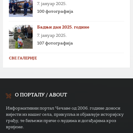
7. јануар 2025.
100 фотографија
Бадњи дан 2025. године
7. јануар 2025.
107 фотографија
СВЕ ГАЛЕРИЈЕ
О ПОРТАЛУ / ABOUT
Информативни портал Чечаве од 2006. године доноси
вијести из нашег села, прикупља и објављује историјску
грађу, те биљежи приче о људима и догађајима кроз
вријеме.