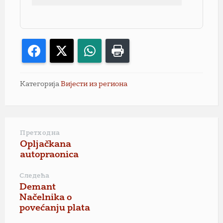
Facebook
X
WhatsApp
Print
Категорија
Вијести из региона
Претходна
Opljačkana
autopraonica
Следећа
Demant
Načelnika o
povećanju plata