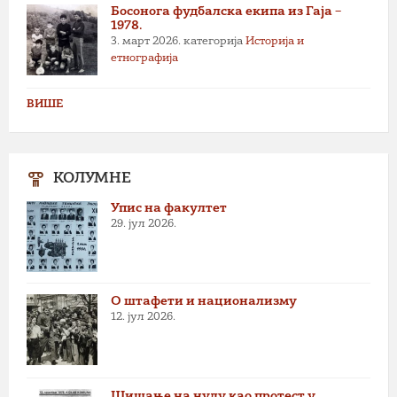
Босонога фудбалска екипа из Гаја –
1978.
3. март 2026.
категорија
Историја и
етнографија
ВИШЕ
КОЛУМНЕ
Упис на факултет
29. јул 2026.
О штафети и национализму
12. јул 2026.
Шишање на нулу као протест у