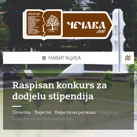
Skip
Skip
Skip
to
to
to
content
left
footer
sidebar
НАВИГАЦИЈА
Raspisan konkurs za
dodjelu stipendija
Почетна
/
Вијести
/
Вијести из региона
/
Raspisan
konkurs za dodjelu stipendija