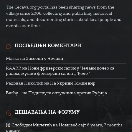
The Cecava.org portal has been sharing news from the
village since 2006, collecting and publishing historical
materials, and documenting stories about local people and
events over time.
ПОСЉЕДЊИ КОМЕНТАРИ
Marko
на
Засеоци у Чечави
RAARR
на
Нови фризерски салон у Чечави почео са
радом, мушки фризерски салон ,, Ђоле “
Радован Николић
на
На Укрини Томин вир
Barby...
на
Подигнута оптужница против Руфија
ДЕШАВАЊА НА ФОРУМУ
Слободан Милетић
на
Нови веб сајт
8 years, 7 months
раније