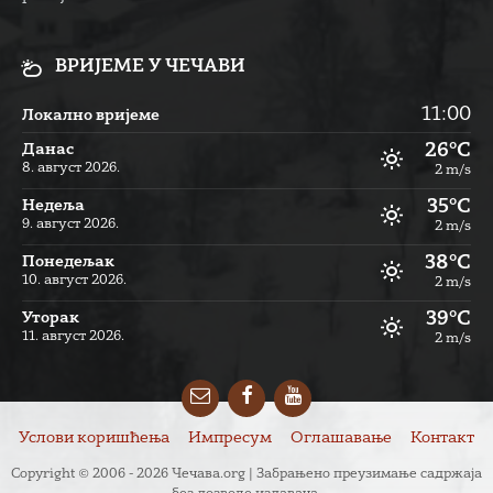
ВРИЈЕМЕ У ЧЕЧАВИ
11:00
Локално вријеме
26°C
Данас
8. август 2026.
2 m/s
35°C
Недеља
9. август 2026.
2 m/s
38°C
Понедељак
10. август 2026.
2 m/s
39°C
Уторак
11. август 2026.
2 m/s
Email
Facebook
YouTube
Услови коришћења
Импресум
Оглашавање
Контакт
Copyright © 2006 - 2026 Чечава.org | Забрањено преузимање садржаја