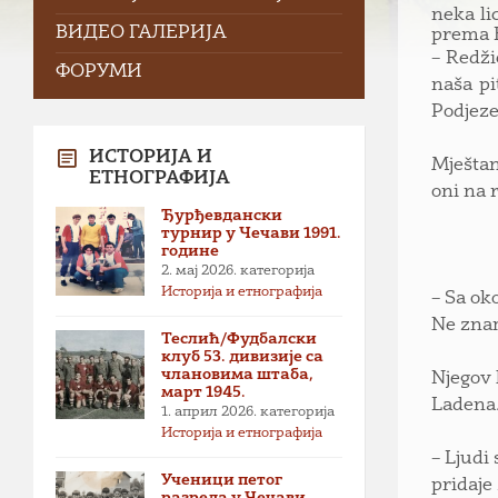
neka li
ВИДЕО ГАЛЕРИЈА
prema F
– Redži
ФОРУМИ
naša pi
Podjeze
ИСТОРИЈА И
Mještan
ЕТНОГРАФИЈА
oni na 
Ђурђевдански
турнир у Чечави 1991.
године
2. мај 2026.
категорија
Историја и етнографија
– Sa ok
Ne znam
Теслић/Фудбалски
клуб 53. дивизије са
члановима штаба,
Njegov 
март 1945.
Ladena
1. април 2026.
категорија
Историја и етнографија
– Ljudi
Ученици петог
pridaje
разреда у Чечави