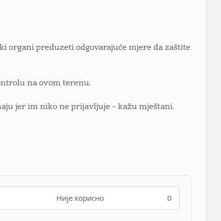
jski organi preduzeti odgovarajuće mjere da zaštite
kontrolu na ovom terenu.
aju jer im niko ne prijavljuje – kažu mještani.
Није корисно
0