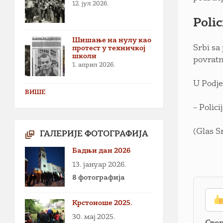
12. јул 2026.
Polic
Шишање на нулу као
Srbi sa
протест у техничкој
школи
povratn
1. април 2026.
U Podje
ВИШЕ
– Polic
(Glas S
ГАЛЕРИЈЕ ФОТОГРАФИЈА
Бадњи дан 2026
13. јануар 2026.
8 фотографија
Крстоноше 2025.
30. мај 2025.