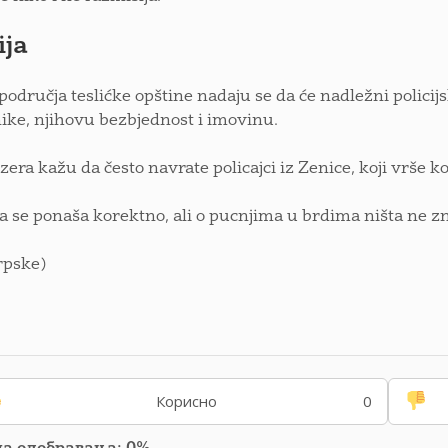
ija
 područja teslićke opštine nadaju se da će nadležni polici
ike, njihovu bezbjednost i imovinu.
zera kažu da često navrate policajci iz Zenice, koji vrše 
ija se ponaša korektno, ali o pucnjima u brdima ništa ne zn
rpske)
Корисно
0