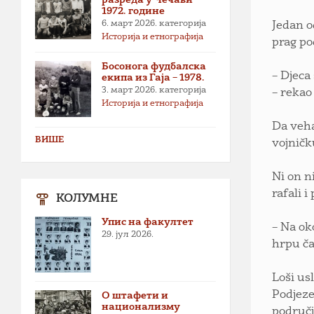
1972. године
6. март 2026.
категорија
Jedan o
Историја и етнографија
prag po
Босонога фудбалска
– Djeca
екипа из Гаја – 1978.
3. март 2026.
категорија
– rekao 
Историја и етнографија
Da veha
ВИШЕ
vojničk
Ni on n
rafali i
КОЛУМНЕ
Упис на факултет
– Na ok
29. јул 2026.
hrpu ča
Loši us
Podjeze
О штафети и
национализму
područj