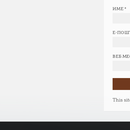
ИМЕ
*
Е-ПОШ
ВЕБ М
This si