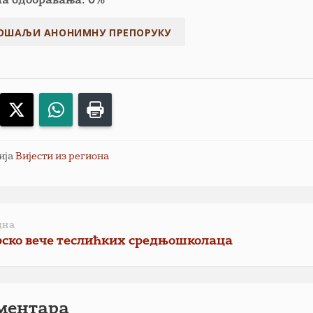
па одобравања: 0%
acebook
X
WhatsApp
Print
ија
Вијести из региона
дна
ско вече теслићких средњошколаца
ментарa