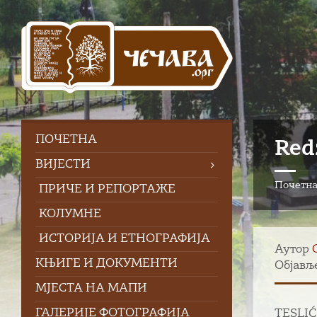
Skip
Skip
Skip
to
to
to
content
left
footer
sidebar
ПOЧЕТНА
Red
ВИЈЕСТИ
Почетн
ПРИЧЕ И РЕПОРТАЖЕ
КОЛУМНЕ
ИСТОРИЈА И ЕТНОГРАФИЈА
Аутор
КЊИГЕ И ДОКУМЕНТИ
Објавље
МЈЕСТА НА МАПИ
ГАЛЕРИЈЕ ФОТОГРАФИЈА
TESLIĆ 