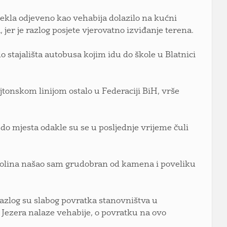
jekla odjeveno kao vehabija dolazilo na kućni
jer je razlog posjete vjerovatno izviđanje terena.
o stajališta autobusa kojim idu do škole u Blatnici
dejtonskom linijom ostalo u Federaciji BiH, vrše
a do mjesta odakle su se u posljednje vrijeme čuli
 Dolina našao sam grudobran od kamena i poveliku
azlog su slabog povratka stanovništva u
i Jezera nalaze vehabije, o povratku na ovo