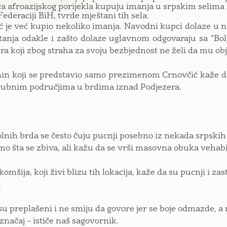
ca afroazijskog porijekla kupuju imanja u srpskim selima P
ederaciji BiH, tvrde mještani tih sela.
ć je već kupio nekoliko imanja. Navodni kupci dolaze u n
tanja odakle i zašto dolaze uglavnom odgovaraju sa "Bol
ra koji zbog straha za svoju bezbjednost ne želi da mu o
in koji se predstavio samo prezimenom Crnovčić kaže da s
rubnim područjima u brdima iznad Podjezera.
olnih brda se često čuju pucnji posebno iz nekada srpskih s
o šta se zbiva, ali kažu da se vrši masovna obuka vehabi
komšija, koji živi blizu tih lokacija, kaže da su pucnji i z
.
 su preplašeni i ne smiju da govore jer se boje odmazde, a
 značaj – ističe naš sagovornik.