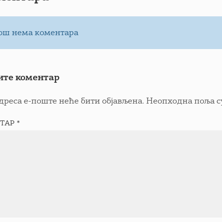
ош нема коментара
ите коментар
дреса е-поште неће бити објављена.
Неопходна поља с
ТАР
*