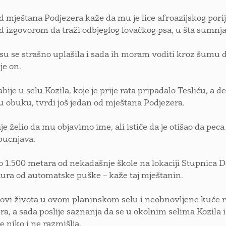
d mještana Podjezera kaže da mu je lice afroazijskog pori
d izgovorom da traži odbjeglog lovačkog psa, u šta sumnja, 
 su se strašno uplašila i sada ih moram voditi kroz šumu d
je on.
bije u selu Kozila, koje je prije rata pripadalo Tesliću, a 
u obuku, tvrdi još jedan od mještana Podjezera.
ije želio da mu objavimo ime, ali ističe da je otišao da pec
 pucnjava.
o 1.500 metara od nekadašnje škole na lokaciji Stupnica
ura od automatske puške – kaže taj mještanin.
lovi života u ovom planinskom selu i neobnovljene kuće r
ra, a sada poslije saznanja da se u okolnim selima Kozila 
e niko i ne razmišlja.