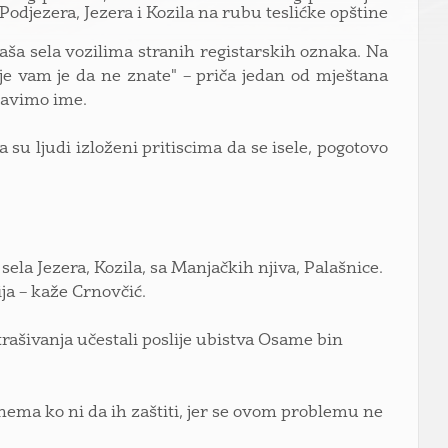
odjezera, Jezera i Kozila na rubu teslićke opštine
aša sela vozilima stranih registarskih oznaka. Na
je vam je da ne znate" – priča jedan od mještana
bjavimo ime.
u ljudi izloženi pritiscima da se isele, pogotovo
ela Jezera, Kozila, sa Manjačkih njiva, Palašnice.
ja – kaže Crnovčić.
astrašivanja učestali poslije ubistva Osame bin
 nema ko ni da ih zaštiti, jer se ovom problemu ne