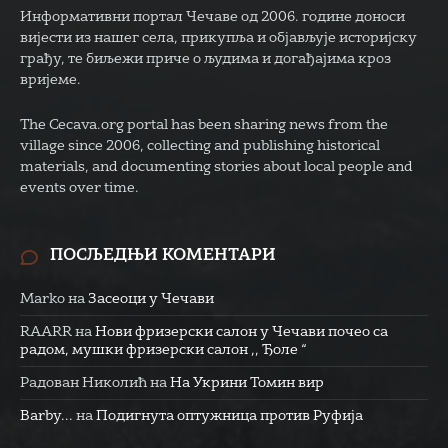
Информативни портал Чечаве од 2006. године доноси
вијести из нашег села, прикупља и објављује историјску
грађу, те биљежи приче о људима и догађајима кроз
вријеме.
The Cecava.org portal has been sharing news from the
village since 2006, collecting and publishing historical
materials, and documenting stories about local people and
events over time.
ПОСЉЕДЊИ КОМЕНТАРИ
Marko
на
Засеоци у Чечави
RAARR
на
Нови фризерски салон у Чечави почео са
радом, мушки фризерски салон ,, Ђоле “
Радован Николић
на
На Укрини Томин вир
Barby...
на
Подигнута оптужница против Руфија