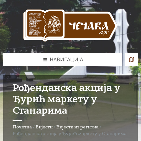
Skip
Skip
Skip
to
to
to
content
left
footer
sidebar
НАВИГАЦИЈА
Рођенданска акција у
Ђурић маркету у
Станарима
Почетна
/
Вијести
/
Вијести из региона
/
Рођенданска акција у Ђурић маркету у Станарима