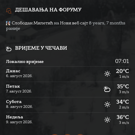
ДЕШАВАЊА НА ФОРУМУ
Слободан Милетић
на
Нови веб сајт
8 years, 7 months
раније
ВРИЈЕМЕ У ЧЕЧАВИ
07:01
Локално вријеме
20°C
Данас
6. август 2026.
1 m/s
35°C
Петак
7. август 2026.
3 m/s
34°C
Субота
8. август 2026.
2 m/s
36°C
Недеља
9. август 2026.
3 m/s