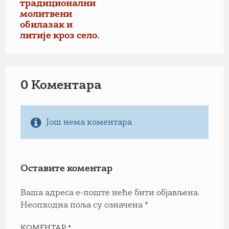
традиционални
молитвени
обилазак и
литије кроз село.
0 Коментарa
Још нема коментара
Оставите коментар
Ваша адреса е-поште неће бити објављена.
Неопходна поља су означена
*
КОМЕНТАР
*