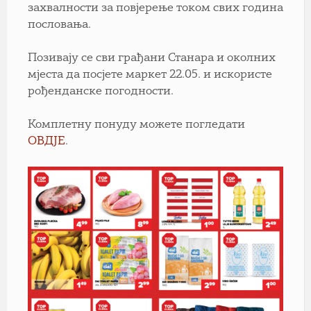
захвалности за повјерење током свих година
пословања.
Позивају се сви грађани Станара и околних
мјеста да посјете маркет 22.05. и искористе
рођенданске погодности.
Комплетну понуду можете погледати
ОВДЈЕ
.