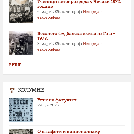
Ученици петог разреда у Чечави 1972.
године
6. март 2026.
категорија
Историја и
етнографија
Босонога фудбалска екипа из Гаја –
1978.
3. март 2026.
категорија
Историја и
етнографија
ВИШЕ
КОЛУМНЕ
Упис на факултет
29. јул 2026.
О штафети и национализму