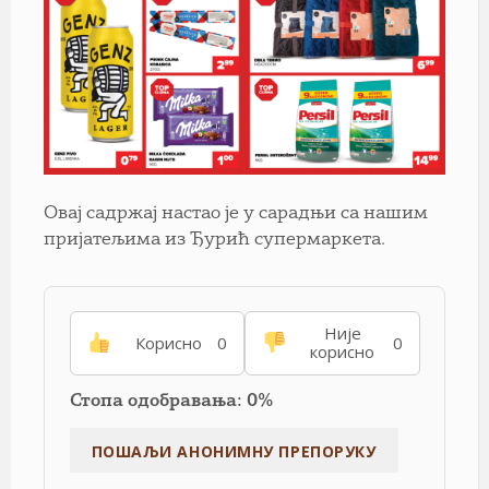
Овај садржај настао је у сарадњи са нашим
пријатељима из Ђурић супермаркета.
Није
Корисно
0
0
корисно
Стопа одобравања: 0%