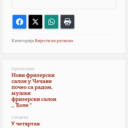
Facebook
X
WhatsApp
Print
Категорија
Вијести из региона
Претходна
Нови фризерски
салон у Чечави
почео са радом,
мушки
фризерски салон
,, Ђоле “
Следећа
У четвртак