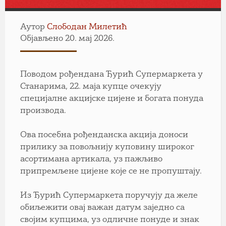
Аутор
Слободан Милетић
Објављено 20. мај 2026.
Поводом рођендана Ђурић Супермаркета у
Станарима, 22. маја купце очекују
специјалне акцијске цијене и богата понуда
производа.
Ова посебна рођенданска акција доноси
прилику за повољнију куповину широког
асортимана артикала, уз пажљиво
припремљене цијене које се не пропуштају.
Из Ђурић Супермаркета поручују да желе
обиљежити овај важан датум заједно са
својим купцима, уз одличне понуде и знак