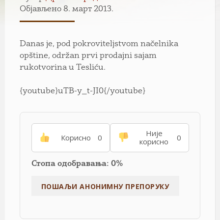
Објављено 8. март 2013.
Danas je, pod pokroviteljstvom načelnika
opštine, održan prvi prodajni sajam
rukotvorina u Tesliću.
{youtube}uTB-y_t-JI0{/youtube}
Није
Корисно
0
0
корисно
Стопа одобравања: 0%