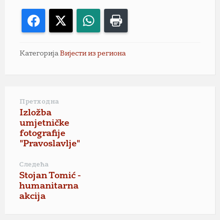
Facebook
X
WhatsApp
Print
Категорија
Вијести из региона
Претходна
Izložba
umjetničke
fotografije
"Pravoslavlje"
Следећа
Stojan Tomić -
humanitarna
akcija