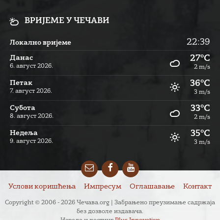
ВРИЈЕМЕ У ЧЕЧАВИ
22:39
Локално вријеме
27°C
Данас
6. август 2026.
2 m/s
36°C
Петак
7. август 2026.
3 m/s
33°C
Субота
8. август 2026.
2 m/s
35°C
Недеља
9. август 2026.
3 m/s
Email
Facebook
YouTube
Услови коришћења
Импресум
Оглашавање
Контакт
Copyright © 2006 - 2026 Чечава.org | Забрањено преузимање садржаја
без дозволе издавача.