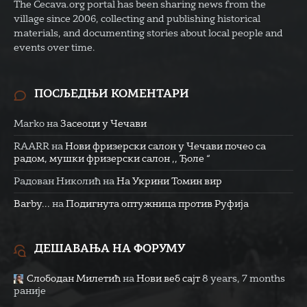
The Cecava.org portal has been sharing news from the
village since 2006, collecting and publishing historical
materials, and documenting stories about local people and
events over time.
ПОСЉЕДЊИ КОМЕНТАРИ
Marko
на
Засеоци у Чечави
RAARR
на
Нови фризерски салон у Чечави почео са
радом, мушки фризерски салон ,, Ђоле “
Радован Николић
на
На Укрини Томин вир
Barby...
на
Подигнута оптужница против Руфија
ДЕШАВАЊА НА ФОРУМУ
Слободан Милетић
на
Нови веб сајт
8 years, 7 months
раније