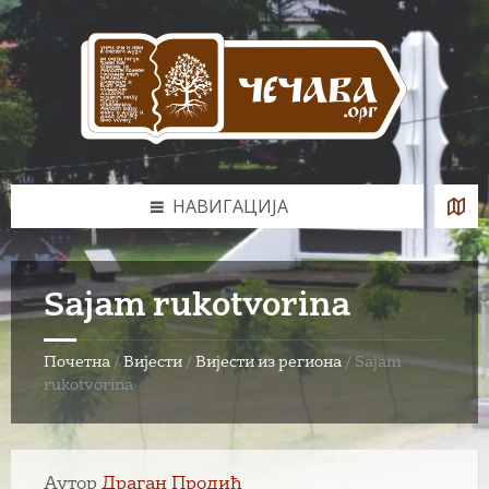
Skip
Skip
Skip
to
to
to
content
left
footer
sidebar
НАВИГАЦИЈА
Sajam rukotvorina
Почетна
/
Вијести
/
Вијести из региона
/
Sajam
rukotvorina
Аутор
Драган Продић