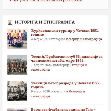
how your comment data is processed.
ИСТОРИЈА И ЕТНОГРАФИЈА
Ђурђевдански турнир у Чечави 1991.
године
2. мај 2026.
категорија
Историја и етнографија
Теслић/Фудбалски клуб 53. дивизије са
члановима штаба, март 1945.
1. април 2026.
категорија
Историја и
етнографија
Ученици петог разреда у Чечави 1972.
године
6. март 2026.
категорија
Историја и
етнографија
Босонога фудбалска екипа из Гаја –