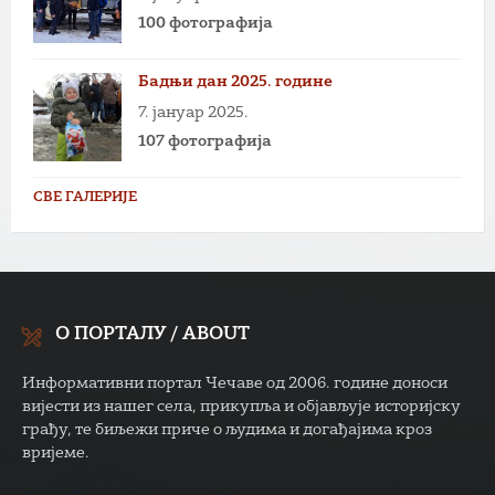
100 фотографија
Бадњи дан 2025. године
7. јануар 2025.
107 фотографија
СВЕ ГАЛЕРИЈЕ
О ПОРТАЛУ / ABOUT
Информативни портал Чечаве од 2006. године доноси
вијести из нашег села, прикупља и објављује историјску
грађу, те биљежи приче о људима и догађајима кроз
вријеме.