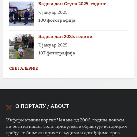
Бадњи дан Ступа 2025. године
7. јануар 2025.
100 фотографија
Бадњи дан 2025. године
7. јануар 2025.
107 фотографија
СВЕ ГАЛЕРИЈЕ
О ПОРТАЛУ / ABOUT
Информативни портал Чечаве од 2006. године доноси
вијести из нашег села, прикупља и објављује историјску
грађу, те биљежи приче о људима и догађајима кроз