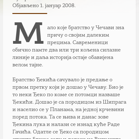
Објављено 1. јануар 2008.
М
ало које братство у Чечави зна
причу о својим далеким
прецима. Савременици
обично памте два или три кољена силазне
линије и даља историја остаје обавијена
велом тајне.
Братство Ђекића сачувало је предање о
првом претку који је дошао у Чечаву. Био је
то неки Ђеко по коме се потомци назваше
Ђекићи. Дошао је са породицом из Шипрага
и населио се у Планама, на једној крчевини
поред потока. Та се њива и данас зове
Ђекина лука и налази се изнад куће Раде
Гачића. Одатле се Ђеко са породицом