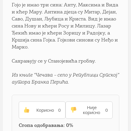
Гојо је имао три сина: Анту, Максима и Вида
и кћер Мару. Антина дјеца су Митар, Дејан,
Саво, Душан, Љубица и Криста. Вид је имао
сина Нову и кћери Росу и Милицу. Лазар
Ђекић имао је кћери Зорицу и Радојку, а
Кршија сина Гојка. Гојкови синови су Неђо и
Марко.
Сахрањују се у Станојевића гробљу.
Из књиге ”Чечава – село у Републици Српској”
аутора Бранка Перића.
Није
Корисно
0
0
корисно
Стопа одобравања: 0%