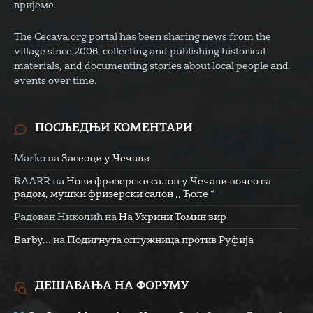
вријеме.
The Cecava.org portal has been sharing news from the
village since 2006, collecting and publishing historical
materials, and documenting stories about local people and
events over time.
ПОСЉЕДЊИ КОМЕНТАРИ
Marko
на
Засеоци у Чечави
RAARR
на
Нови фризерски салон у Чечави почео са
радом, мушки фризерски салон ,, Ђоле “
Радован Николић
на
На Укрини Томин вир
Barby...
на
Подигнута оптужница против Руфија
ДЕШАВАЊА НА ФОРУМУ