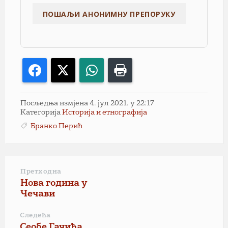
Facebook
X
WhatsApp
Print
Посљедња измјена 4. јул 2021. у 22:17
Категорија
Историја и етнографија
Бранко Перић
Претходна
Нова година у
Чечави
Следећа
Сеобе Гачића