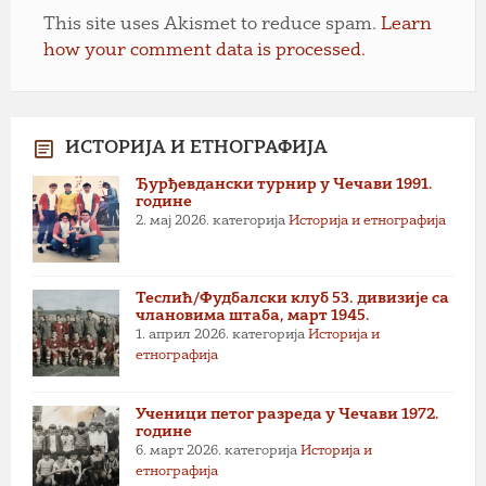
This site uses Akismet to reduce spam.
Learn
how your comment data is processed.
ИСТОРИЈА И ЕТНОГРАФИЈА
Ђурђевдански турнир у Чечави 1991.
године
2. мај 2026.
категорија
Историја и етнографија
Теслић/Фудбалски клуб 53. дивизије са
члановима штаба, март 1945.
1. април 2026.
категорија
Историја и
етнографија
Ученици петог разреда у Чечави 1972.
године
6. март 2026.
категорија
Историја и
етнографија