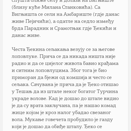
спушта ближе селу и долази на Вигњиште
(близу куће Милана Станковића). Са
Вигњишта се сели на Амбариште (гдје данас
живе Пејичићи), а одатле на седло између
брда Парадник и Срамотњак гдје Ђекићи и
данас живе.
Честа Ђекина сељакања везују се за његове
лоповлуке. Прича се да никада ништа није
радио и да се цијелог живота бавио крађама
и ситним лоповлуцима. Због тога је био
приморан да бјежи од комшија и често се
сељака. Сачувана је прича да је Ђеко отишао
у Тешањ да из штале неког богатог Турчина
украде волове. Кад је дошао до штале видио
је да су врата закључана, па је нашао комад
жице којом је кроз налог убадао свезаног
вола. Мукање говечета пробудило је газду
који је дошао да обиђе шталу. Ђеко се