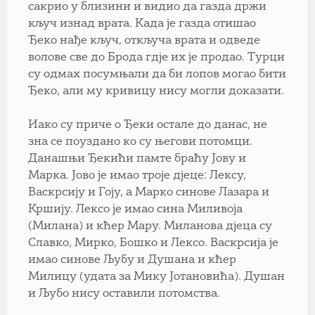
сакрио у близини и видио да газда држи
кључ изнад врата. Када је газда отишао
Ђеко нађе кључ, откључа врата и одведе
волове све до Брода гдје их је продао. Турци
су одмах посумњали да би лопов могао бити
Ђеко, али му кривицу нису могли доказати.
Иако су приче о Ђеки остале до данас, не
зна се поуздано ко су његови потомци.
Данашњи Ђекићи памте браћу Јову и
Марка. Јово је имао троје дјеце: Лексу,
Васкрсију и Гоју, а Марко синове Лазара и
Кршију. Лексо је имао сина Миливоја
(Милана) и кћер Мару. Миланова дјеца су
Славко, Мирко, Бошко и Лексо. Васкрсија је
имао синове Љубу и Душана и кћер
Милицу (удата за Мику Јотановића). Душан
и Љубо нису оставили потомства.