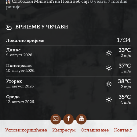
Слободан Милетић
на
Нови веб сајт
8 years, 7 months
раније
ВРИЈЕМЕ У ЧЕЧАВИ
17:34
Локално вријеме
33°C
Данас
9. август 2026.
2 m/s
37°C
Понедељак
10. август 2026.
1 m/s
38°C
Уторак
11. август 2026.
2 m/s
35°C
Cреда
12. август 2026.
4 m/s
Email
Facebook
YouTube
Услови коришћења
Импресум
Оглашавање
Контакт