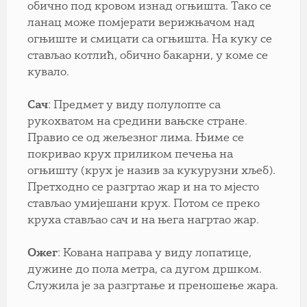
обично под кровом изнад огњишта. Тако се
ланац може помјерати верижњачом над
огњиште и смицати са огњишта. На куку се
стављао котлић, обично бакарни, у коме се
кувало.
Сач
: Предмет у виду полулопте са
рукохватом на средини вањске стране.
Правио се од жељезног лима. Њиме се
покривао крух приликом печења на
огњишту (крух је назив за кукурузни хљеб).
Претходно се разгртао жар и на то мјесто
стављао умијешани крух. Потом се преко
круха стављао сач и на њега нагртао жар.
Ожег
: Кована направа у виду лопатице,
дужине до пола метра, са дугом дршком.
Служила је за разгртање и преношење жара.