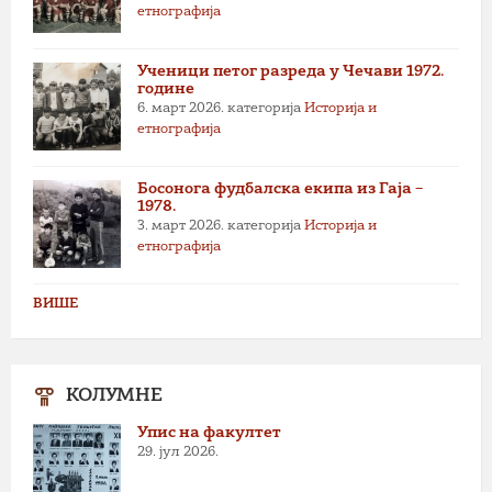
етнографија
Ученици петог разреда у Чечави 1972.
године
6. март 2026.
категорија
Историја и
етнографија
Босонога фудбалска екипа из Гаја –
1978.
3. март 2026.
категорија
Историја и
етнографија
ВИШЕ
КОЛУМНЕ
Упис на факултет
29. јул 2026.