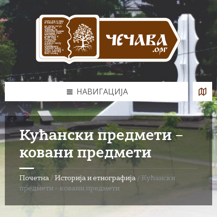
Skip
Skip
Skip
to
to
to
content
left
footer
sidebar
НАВИГАЦИЈА
Кућански предмети –
ковани предмети
Почетна
/
Историја и етнографија
/
Кућански
предмети – ковани предмети