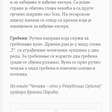
и за забијање и вађење ексера. Са једне
стране је обична глава чекића а са друге
сјечиво ширине око 5cm. На тесарском
дијелу налази се отвор са урезом који је
намијењен за вађење ексера.
Гребени
: Ручна направа која служи за
гребенање вуне. Дрвени рам је у виду слова
„Т“, са уграђеним челичним зупцима у два
реда. За гребенање се користе два гребена
(ради се објема рукама). Вуна се прво ручно
чешља а онда гребена и извлачи основа и
поткива.
Из књиге ”Чечава – село у Републици Српској”
аутора Бранка Перића.