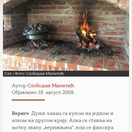
Сач / Фото: Слободан Милетић
Аутор
Слободан Милетић
Објављено 18. август 2008.
Вериге
: Дужи ланац са куком на једном и
алком на другом крају. Алка се ставља на
мотку звану „верижњача“, која се фиксира