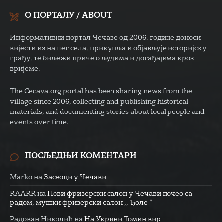
О ПОРТАЛУ / ABOUT
Информативни портал Чечаве од 2006. године доноси
вијести из нашег села, прикупља и објављује историјску
грађу, те биљежи приче о људима и догађајима кроз
вријеме.
The Cecava.org portal has been sharing news from the
village since 2006, collecting and publishing historical
materials, and documenting stories about local people and
events over time.
ПОСЉЕДЊИ КОМЕНТАРИ
Marko
на
Засеоци у Чечави
RAARR
на
Нови фризерски салон у Чечави почео са
радом, мушки фризерски салон ,, Ђоле “
Радован Николић
на
На Укрини Томин вир