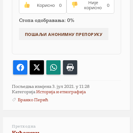
Није
Корисно
0
0
корисно
Стопа одобравања: 0%
Facebook
X
WhatsApp
Print
Посљедња измјена 3. јул 2021. у 11:28
Категорија
Историја и етнографија
Бранко Перић
Претходна