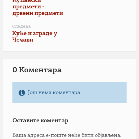
Кућански
предмети -
дрвени предмети
Следећа
Куће и зграде у
Чечави
0 Коментарa
Још нема коментара
Оставите коментар
Ваша адреса е-поште неће бити објављена.