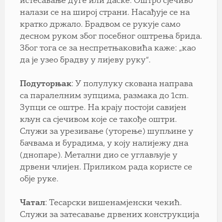
истесавање дуге или даске. Оштро сјечиво
налази се на широј страни. Насађује се на
кратко држало. Брадвом се рукује само
десном руком због посебног оштрења брида.
Због тога се за неспретњаковића каже: „као
да је узео брадву у лијеву руку“.
Подуторњак
: У полулуку скована направа
са паралелним зупцима, размака до 1cm.
Зупци се оштре. На крају постоји савијен
кљун са сјечивом које се такође оштри.
Служи за урезивање (уторење) шупљине у
бачвама и бурадима, у коју налијежу дна
(днопаре). Метални дио се углављује у
дрвени члијен. Приликом рада користе се
обје руке.
Чатал
: Тесарски вишенамјенски чекић.
Служи за затесавање дрвених конструкција