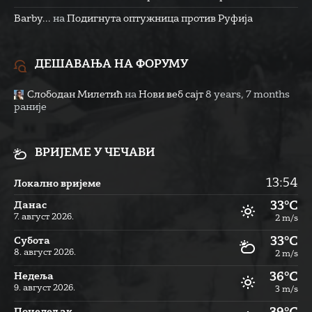
Barby...
на
Подигнута оптужница против Руфија
ДЕШАВАЊА НА ФОРУМУ
Слободан Милетић
на
Нови веб сајт
8 years, 7 months
раније
ВРИЈЕМЕ У ЧЕЧАВИ
13:54
Локално вријеме
33°C
Данас
7. август 2026.
2 m/s
33°C
Субота
8. август 2026.
2 m/s
36°C
Недеља
9. август 2026.
3 m/s
Понедељак