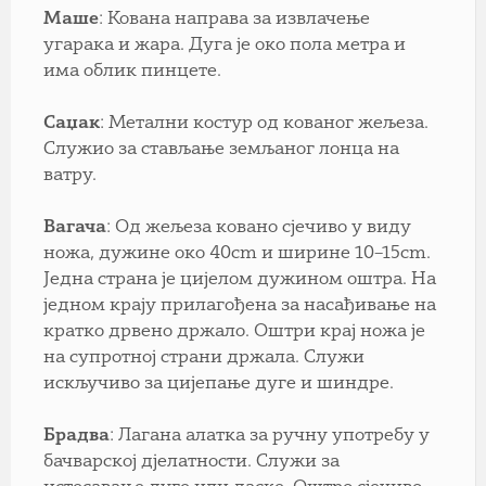
Маше
: Кована направа за извлачење
угарака и жара. Дуга је око пола метра и
има облик пинцете.
Саџак
: Метални костур од кованог жељеза.
Служио за стављање земљаног лонца на
ватру.
Вагача
: Од жељеза ковано сјечиво у виду
ножа, дужине око 40cm и ширине 10–15cm.
Једна страна је цијелом дужином оштра. На
једном крају прилагођена за насађивање на
кратко дрвено држало. Оштри крај ножа је
на супротној страни држала. Служи
искључиво за цијепање дуге и шиндре.
Брадва
: Лагана алатка за ручну употребу у
бачварској дјелатности. Служи за