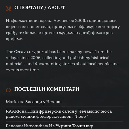
О ПОРТАЛУ / ABOUT
Информативни портал Чечаве од 2006. године доноси
вијести из нашег села, прикупља и објављује историјску
грађу, те биљежи приче о људима и догађајима кроз
вријеме.
The Cecava.org portal has been sharing news from the
village since 2006, collecting and publishing historical
materials, and documenting stories about local people and
events over time.
ПОСЉЕДЊИ КОМЕНТАРИ
Marko
на
Засеоци у Чечави
RAARR
на
Нови фризерски салон у Чечави почео са
радом, мушки фризерски салон ,, Ђоле “
Радован Николић
на
На Укрини Томин вир