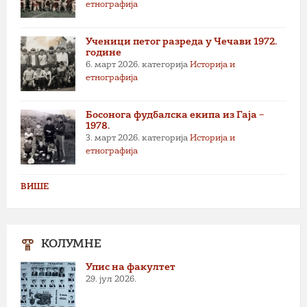
етнографија
Ученици петог разреда у Чечави 1972.
године
6. март 2026.
категорија
Историја и
етнографија
Босонога фудбалска екипа из Гаја –
1978.
3. март 2026.
категорија
Историја и
етнографија
ВИШЕ
КОЛУМНЕ
Упис на факултет
29. јул 2026.