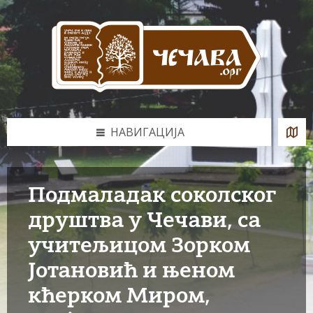
Skip
Skip
Skip
to
to
to
content
left
footer
sidebar
НАВИГАЦИЈА
Подмаладак соколског
друштва у Чечави, са
учитељицом Зорком
Јотановић и њеном
кћерком Миром,