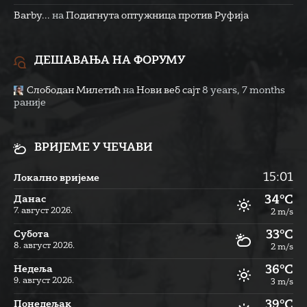
Barby...
на
Подигнута оптужница против Руфија
ДЕШАВАЊА НА ФОРУМУ
Слободан Милетић
на
Нови веб сајт
8 years, 7 months
раније
ВРИЈЕМЕ У ЧЕЧАВИ
15:01
Локално вријеме
34°C
Данас
7. август 2026.
2 m/s
33°C
Субота
8. август 2026.
2 m/s
36°C
Недеља
9. август 2026.
3 m/s
39°C
Понедељак