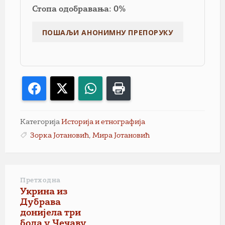
Стопа одобравања: 0%
Facebook
X
WhatsApp
Print
Категорија
Историја и етнографија
Зорка Јотановић
,
Мира Јотановић
Претходна
Укрина из
Дубрава
донијела три
бода у Чечаву