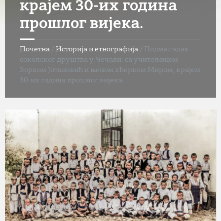
крајем 30-их година
прошлог вијека.
Почетна
/
Историја и етнографија
/
Подмаладак
соколског друштва у Чечави, са учитељицом
Зорком Јотановић и њеном кћерком Миром, крајем
30-их година прошлог вијека.