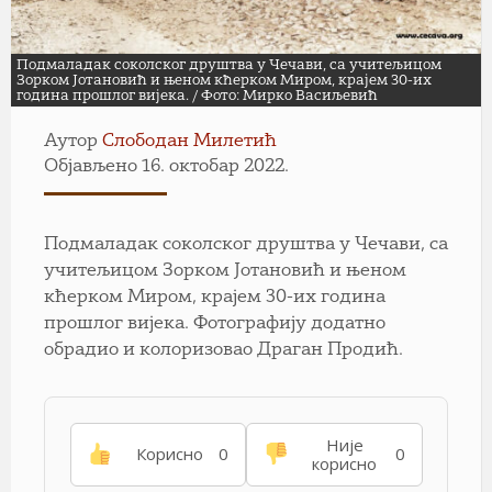
Подмаладак соколског друштва у Чечави, са учитељицом
Зорком Јотановић и њеном кћерком Миром, крајем 30-их
година прошлог вијека. / Фото: Мирко Васиљевић
Аутор
Слободан Милетић
Објављено 16. октобар 2022.
Подмаладак соколског друштва у Чечави, са
учитељицом Зорком Јотановић и њеном
кћерком Миром, крајем 30-их година
прошлог вијека. Фотографију додатно
обрадио и колоризовао Драган Продић.
Није
Корисно
0
0
корисно