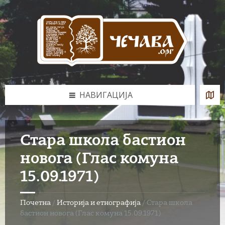
Skip
Skip
Skip
to
to
to
content
left
footer
sidebar
НАВИГАЦИЈА
Стара школа бастион
новога (Глас комуна
15.09.1971)
Почетна
/
Историја и етнографија
/
Стара школа
бастион новога (Глас комуна 15.09.1971)