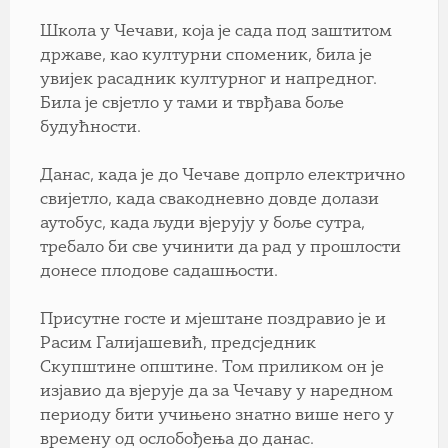
Школа у Чечави, која је сада под заштитом
државе, као културни споменик, била је
увијек расадник културног и напредног.
Била је свјетло у тами и тврђава боље
будућности.
Данас, када је до Чечаве допрло електрично
свијетло, када свакодневно довде долази
аутобус, када људи вјерују у боље сутра,
требало би све учинити да рад у прошлости
донесе плодове садашњости.
Присутне госте и мјештане поздравио је и
Расим Галијашевић, предсједник
Скупштине општине. Том приликом он је
изјавио да вјерује да за Чечаву у наредном
периоду бити учињено знатно више него у
времену од ослобођења до данас.