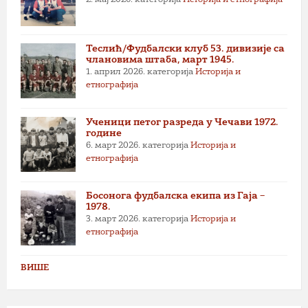
2. мај 2026.
категорија
Историја и етнографија
Теслић/Фудбалски клуб 53. дивизије са
члановима штаба, март 1945.
1. април 2026.
категорија
Историја и
етнографија
Ученици петог разреда у Чечави 1972.
године
6. март 2026.
категорија
Историја и
етнографија
Босонога фудбалска екипа из Гаја –
1978.
3. март 2026.
категорија
Историја и
етнографија
ВИШЕ