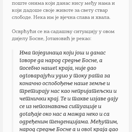
поште онима који данас нису међу нама и
који дадоше своје животе за свету ствар
слободе. Нека им је вјечна слава и хвала.
Осврћући се на садашњу ситуацију у овом
дијелу Босне, Јотановић је рекао:
Има појединаца који још и данас
говоре да народ средње Босне, а
посебно нашег краја, није дао
одговарајући удио у току рата за
коначно ослобођење наше земље и
третирају нас као непријатељски и
четнички крај. Те и такве изјаве дају
се из непознавања ситуације и
догађаје око нас а можда неко и са
одређеним тенденцијама. Међутим,
народ средње Босне а и овог краја дао