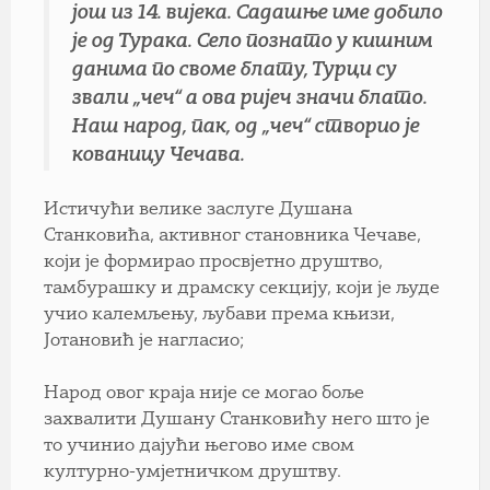
још из 14. вијека. Садашње име добило
је од Турака. Село познато у кишним
данима по своме блату, Турци су
звали „чеч“ а ова ријеч значи блато.
Наш народ, пак, од „чеч“ створио је
кованицу Чечава.
Истичући велике заслуге Душана
Станковића, активног становника Чечаве,
који је формирао просвјетно друштво,
тамбурашку и драмску секцију, који је људе
учио калемљењу, љубави према књизи,
Јотановић је нагласио;
Народ овог краја није се могао боље
захвалити Душану Станковићу него што је
то учинио дајући његово име свом
културно-умјетничком друштву.