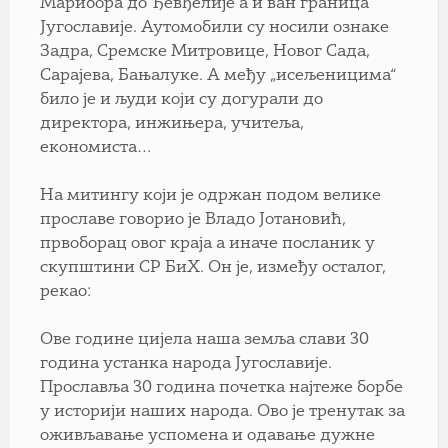
Марибора до Ђевђелије а и ван граница
Југославије. Аутомобили су носили ознаке
Задра, Сремске Митровице, Новог Сада,
Сарајева, Бањалуке. А међу „исељеницима“
било је и људи који су догурали до
директора, инжињера, учитеља,
економиста…
На митингу који је одржан подом велике
прославе говорио је Владо Јотановић,
првоборац овог краја а иначе посланик у
скупштини СР БиХ. Он је, између осталог,
рекао:
Ове године цијела наша земља слави 30
година устанка народа Југославије.
Прославља 30 година почетка најтеже борбе
у историји наших народа. Ово је тренутак за
оживљавање успомена и одавање дужне