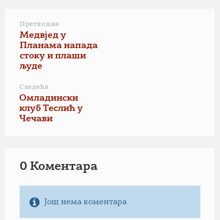
Претходна
Медвјед у
Планама напада
стоку и плаши
људе
Следећа
Омладински
клуб Теслић у
Чечави
0 Коментарa
Још нема коментара