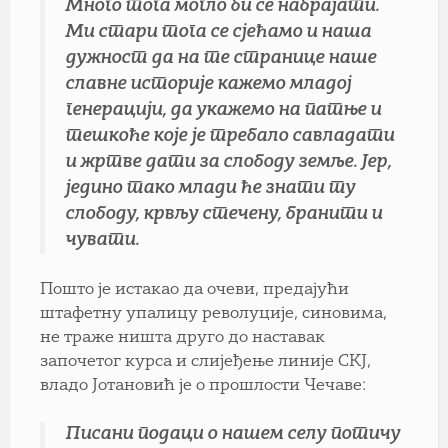
Много тога могло би се набрајати.
Ми стари тога се сјећамо и наша
дужност да на те странице наше
славне историје кажемо младој
генерацији, да укажемо на патње и
тешкоће које је требало савладати
и жртве дати за слободу земље. Јер,
једино тако млади ће знати ту
слободу, крвљу стечену, бранити и
чувати.
Пошто је истакао да очеви, предајући
штафетну упалицу револуције, синовима,
не траже ништа друго до наставак
започетог курса и слијеђење линије СКЈ,
владо Јотановић је о прошлости Чечаве:
Писани подаци о нашем селу потичу