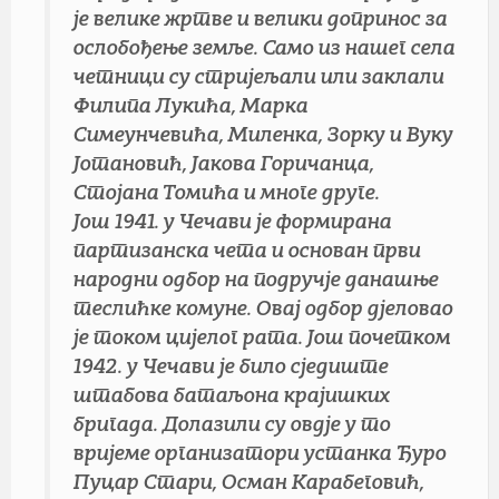
је велике жртве и велики допринос за
ослобођење земље. Само из нашег села
четници су стријељали или заклали
Филипа Лукића, Марка
Симеунчевића, Миленка, Зорку и Вуку
Јотановић, Јакова Горичанца,
Стојана Томића и многе друге.
Још 1941. у Чечави је формирана
партизанска чета и основан први
народни одбор на подручје данашње
теслићке комуне. Овај одбор дјеловао
је током цијелог рата. Још почетком
1942. у Чечави је било сједиште
штабова батаљона крајишких
бригада. Долазили су овдје у то
вријеме организатори устанка Ђуро
Пуцар Стари, Осман Карабеговић,