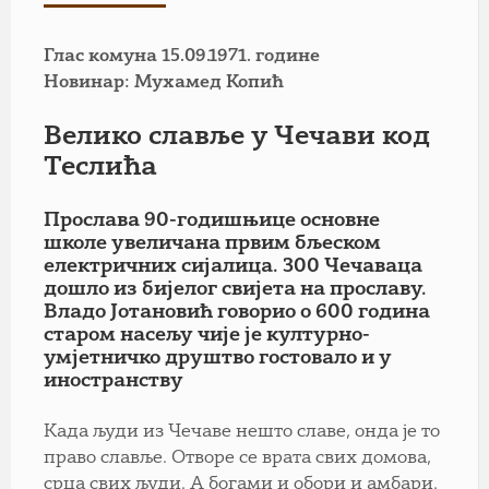
Глас комуна 15.09.1971. године
Новинар: Мухамед Копић
Велико славље у Чечави код
Теслића
Прослава 90-годишњице основне
школе увеличана првим бљеском
електричних сијалица. 300 Чечаваца
дошло из бијелог свијета на прославу.
Владо Јотановић говорио о 600 година
старом насељу чије је културно-
умјетничко друштво гостовало и у
иностранству
Када људи из Чечаве нешто славе, онда је то
право славље. Отворе се врата свих домова,
срца свих људи. А богами и обори и амбари.