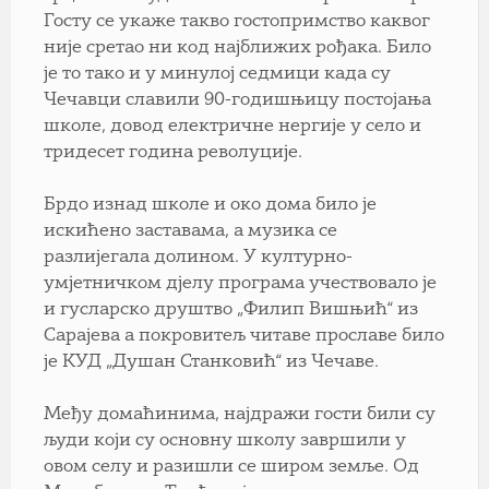
Госту се укаже такво гостопримство каквог
није сретао ни код најближих рођака. Било
је то тако и у минулој седмици када су
Чечавци славили 90-годишњицу постојања
школе, довод електричне нергије у село и
тридесет година револуције.
Брдо изнад школе и око дома било је
искићено заставама, а музика се
разлијегала долином. У културно-
умјетничком дјелу програма учествовало је
и гусларско друштво „Филип Вишњић“ из
Сарајева а покровитељ читаве прославе било
је КУД „Душан Станковић“ из Чечаве.
Међу домаћинима, најдражи гости били су
људи који су основну школу завршили у
овом селу и разишли се широм земље. Од