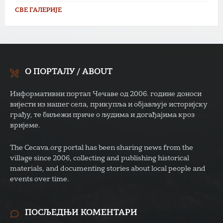
СВЕ ГАЛЕРИЈЕ
О ПОРТАЛУ / ABOUT
Информативни портал Чечаве од 2006. године доноси
вијести из нашег села, прикупља и објављује историјску
грађу, те биљежи приче о људима и догађајима кроз
вријеме.
The Cecava.org portal has been sharing news from the
village since 2006, collecting and publishing historical
materials, and documenting stories about local people and
events over time.
ПОСЉЕДЊИ КОМЕНТАРИ