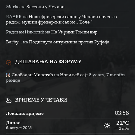
Marko
на
Засеоци у Чечави
RAARR
на
Нови фризерски салон у Чечави почео са
радом, мушки фризерски салон ,, Ђоле “
Радован Николић
на
На Укрини Томин вир
Barby...
на
Подигнута оптужница против Руфија
ДЕШАВАЊА НА ФОРУМУ
Слободан Милетић
на
Нови веб сајт
8 years, 7 months
раније
ВРИЈЕМЕ У ЧЕЧАВИ
03:58
Локално вријеме
22°C
Данас
6. август 2026.
2 m/s