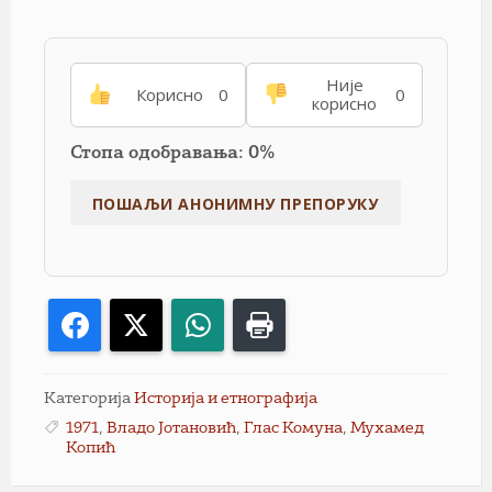
Није
Корисно
0
0
корисно
Стопа одобравања: 0%
Facebook
X
WhatsApp
Print
Категорија
Историја и етнографија
1971
,
Владо Јотановић
,
Глас Комуна
,
Мухамед
Копић