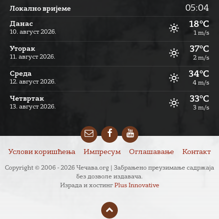
05:04
Локално вријеме
18°C
Данас
10. август 2026.
1 m/s
37°C
Уторак
11. август 2026.
2 m/s
34°C
Cреда
12. август 2026.
4 m/s
33°C
Четвртак
13. август 2026.
3 m/s
Email
Facebook
YouTube
Услови коришћења
Импресум
Оглашавање
Контакт
Copyright © 2006 - 2026 Чечава.org | Забрањено преузимање садржаја
без дозволе издавача.
Израда и хостинг
Plus Innovative