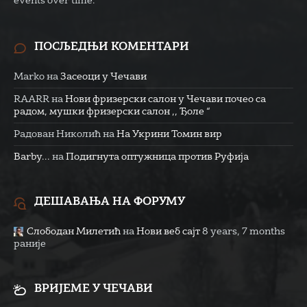
events over time.
ПОСЉЕДЊИ КОМЕНТАРИ
Marko
на
Засеоци у Чечави
RAARR
на
Нови фризерски салон у Чечави почео са
радом, мушки фризерски салон ,, Ђоле “
Радован Николић
на
На Укрини Томин вир
Barby...
на
Подигнута оптужница против Руфија
ДЕШАВАЊА НА ФОРУМУ
Слободан Милетић
на
Нови веб сајт
8 years, 7 months
раније
ВРИЈЕМЕ У ЧЕЧАВИ