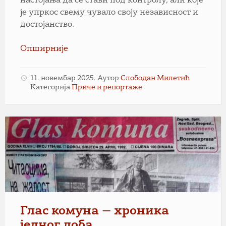
настојања да се стави под контролу, али које
је упркос свему чувало своју независност и
достојанство.
Опширније
11. новембар 2025.
Аутор
Слободан Милетић
Категорија
Приче и репортаже
Глас комуна — хроника
једног доба