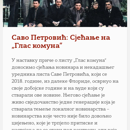
Саво Петровић: Сјећање на
„Глас комуна”
У наставку приче о листу „Глас комуна“
доносимо сјећања новинара и некадашњег
уредника листа Саве Петровића, који се
2018. године, из далеке Флориде, осврнуо на
своје добојске године и на људе који су
стварали ове новине. Његово сјећање је
живо свједочанство једне генерације која је
стварала темеље локалног новинарства –
новинарства које често није било довољно
цијењено, које је трпјело притиске и