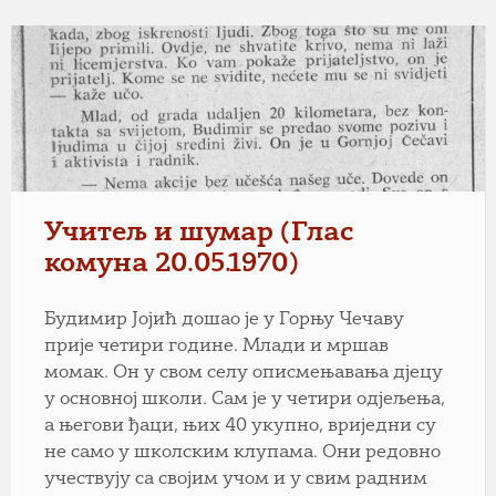
Учитељ и шумар (Глас
комуна 20.05.1970)
Будимир Јојић дошао је у Горњу Чечаву
прије четири године. Млади и мршав
момак. Он у свом селу описмењавања дјецу
у основној школи. Сам је у четири одјељења,
а његови ђаци, њих 40 укупно, вриједни су
не само у школским клупама. Они редовно
учествују са својим учом и у свим радним