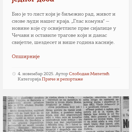
Био је то лист који је биљежио рад, живот и
снове људи нашег краја. „Глас комуна“ —
новине које су освијетлиле прве сијалице у
Чечави и оставиле трагове који и данас
свијетле, шездесет и више година касније.
Опширније
4. новембар 2025.
Аутор
Слободан Милетић
Категорија
Приче и репортаже