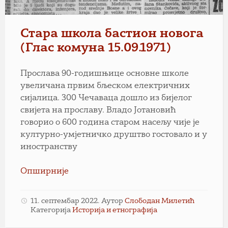
Стара школа бастион новога
(Глас комуна 15.09.1971)
Прослава 90-годишњице основне школе
увеличана првим бљеском електричних
сијалица. 300 Чечаваца дошло из бијелог
свијета на прославу. Владо Јотановић
говорио о 600 година старом насељу чије је
културно-умјетничко друштво гостовало и у
иностранству
Опширније
11. септембар 2022.
Аутор
Слободан Милетић
Категорија
Историја и етнографија