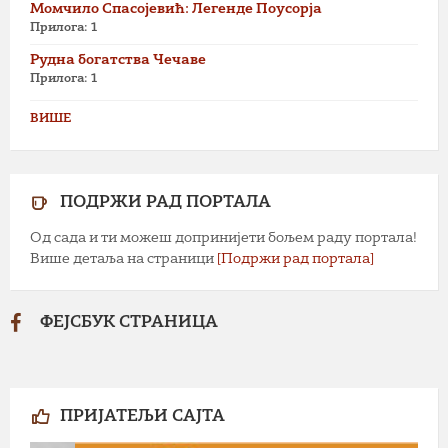
Момчило Спасојевић: Легенде Поусорја
Прилога: 1
Рудна богатства Чечаве
Прилога: 1
ВИШЕ
ПОДРЖИ РАД ПОРТАЛА
Од сада и ти можеш допринијети бољем раду портала!
Више детаља на страници
[Подржи рад портала]
ФЕЈСБУК СТРАНИЦА
ПРИЈАТЕЉИ САЈТА