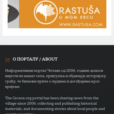
О ПОРТАЛУ / ABOUT
Информативни портал Чечаве од 2006. године доноси
вијести из нашег села, прикупља и објављује историјску
грађу, те биљежи приче о људима и догађајима кроз
вријеме.
The Cecava.org portal has been sharing news from the
village since 2006, collecting and publishing historical
materials, and documenting stories about local people and