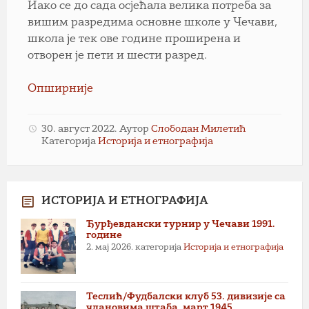
Иако се до сада осјећала велика потреба за
вишим разредима основне школе у Чечави,
школа је тек ове године проширена и
отворен је пети и шести разред.
Опширније
30. август 2022.
Аутор
Слободан Милетић
Категорија
Историја и етнографија
ИСТОРИЈА И ЕТНОГРАФИЈА
Ђурђевдански турнир у Чечави 1991.
године
2. мај 2026.
категорија
Историја и етнографија
Теслић/Фудбалски клуб 53. дивизије са
члановима штаба, март 1945.