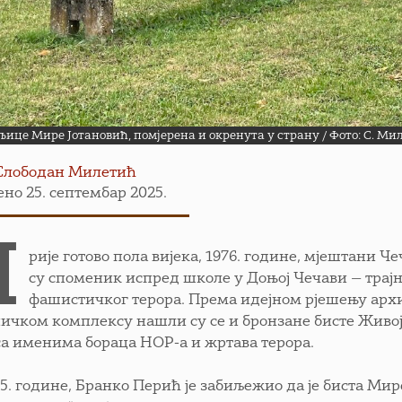
љице Мире Јотановић, помјерена и окренута у страну / Фото: С. Ми
Слободан Милетић
но 25. септембар 2025.
П
рије готово пола вијека, 1976. године, мјештани
су споменик испред школе у Доњој Чечави — трајн
фашистичког терора. Према идејном рјешењу архи
ичком комплексу нашли су се и бронзане бисте Живој
са именима борaца НОР-а и жртава терора.
95. године, Бранко Перић је забиљежио да је биста Мир