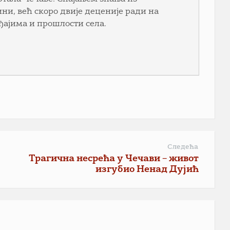
ни, већ скоро двије деценије ради на
ђајима и прошлости села.
Следећа
Трагична несрећа у Чечави – живот
изгубио Ненад Дујић