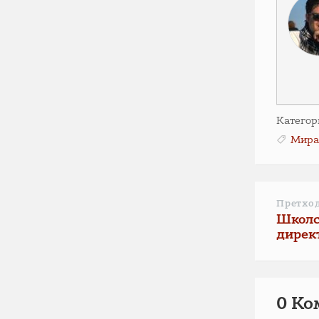
Категор
Мира
Претхо
Школс
дирек
0 Ко