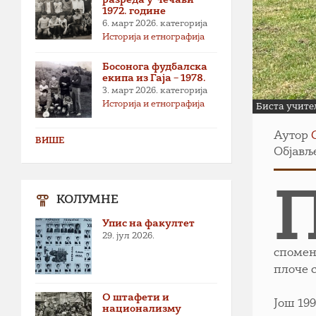
1972. године
6. март 2026.
категорија
Историја и етнографија
Босонога фудбалска
екипа из Гаја – 1978.
3. март 2026.
категорија
Историја и етнографија
Биста учите
Аутор
ВИШЕ
Објавље
КОЛУМНЕ
Упис на факултет
29. јул 2026.
спомен
плоче 
О штафети и
Још 19
национализму