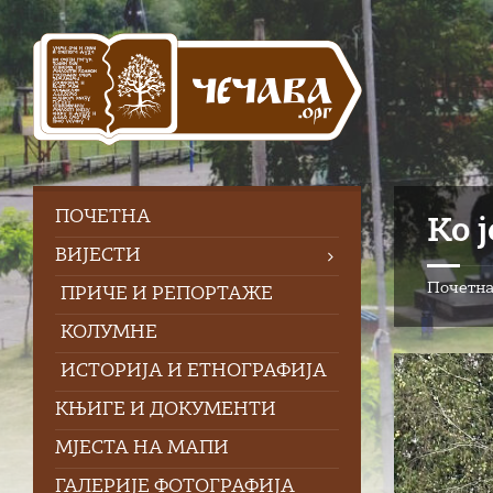
Skip
Skip
Skip
to
to
to
content
left
footer
sidebar
ПOЧЕТНА
Ко 
ВИЈЕСТИ
Почетн
ПРИЧЕ И РЕПОРТАЖЕ
КОЛУМНЕ
ИСТОРИЈА И ЕТНОГРАФИЈА
КЊИГЕ И ДОКУМЕНТИ
МЈЕСТА НА МАПИ
ГАЛЕРИЈЕ ФОТОГРАФИЈА