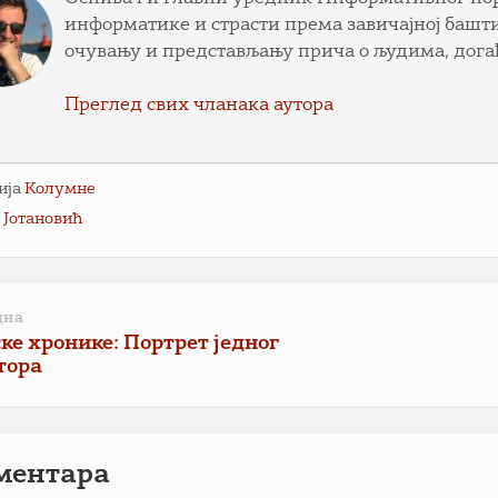
информатике и страсти према завичајној башти
очувању и представљању прича о људима, дога
Преглед свих чланака аутора
ија
Колумне
 Јотановић
дна
ке хронике: Портрет једног
тора
ментарa