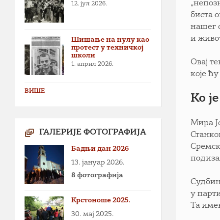
„непоз
12. јул 2026.
биста 
нашег 
и живот
Шишање на нулу као
протест у техничкој
школи
Овај те
1. април 2026.
које ћ
ВИШЕ
Ко ј
Мира Ј
ГАЛЕРИЈЕ ФОТОГРАФИЈА
Станко
Сремск
Бадњи дан 2026
подиза
13. јануар 2026.
8 фотографија
Судбин
у парт
Крстоноше 2025.
Та име
30. мај 2025.