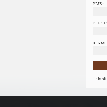
ИМЕ
*
Е-ПОШ
ВЕБ М
This si