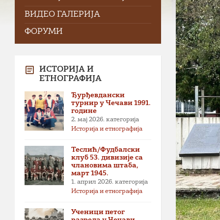
ВИДЕО ГАЛЕРИЈА
ФОРУМИ
ИСТОРИЈА И
ЕТНОГРАФИЈА
Ђурђевдански
турнир у Чечави 1991.
године
2. мај 2026.
категорија
Историја и етнографија
Теслић/Фудбалски
клуб 53. дивизије са
члановима штаба,
март 1945.
1. април 2026.
категорија
Историја и етнографија
Ученици петог
разреда у Чечави