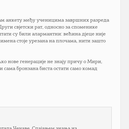
 сам анкету међу ученицима завршних разреда
 Други свјетски рат, односно за споменике
лтати су били алармантни: већина дјеце није
 имена стоје урезана на плочама, нити зашто
 Ако нове генерације не знају причу о Мири,
и сама бронзана биста остати само комад
тала Чечаве. Спајањем знања из