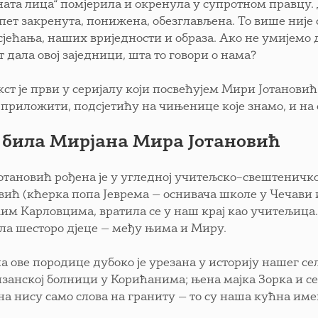
ната лица“ помјерила и окренула у супротном правцу. 
опет закренута, понижена, обезглављена. То више није 
сјећања, наших вриједности и образа. Ако не умијемо д
 дала овој заједници, шта то говори о нама?
кст је први у серијалу који посвећујем Мири Јотановић
у приложити, подсјетићу на чињенице које знамо, и на 
е била Мир
јана Мира Јотановић
отановић рођена је у угледној учитељско–свештеничко
вић (кћерка попа Јеврема — оснивача школе у Чечави и
им Карловцима, вратила се у наш крај као учитељица. 
ла шесторо дјеце — међу њима и Миру.
а ове породице дубоко је урезана у историју нашег се
изанској болници у Корићанима; њена мајка Зорка и се
на нису само слова на граниту — то су наша кућна име