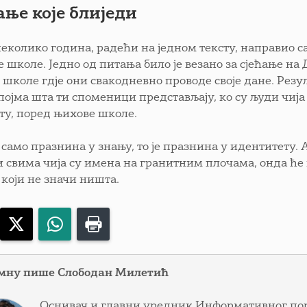
ање које блиједи
неколико година, радећи на једном тексту, направио
 школе. Једно од питања било је везано за сјећање на
 школе гдје они свакодневно проводе своје дане. Резу
појма шта ти споменици представљају, ко су људи чија
 ту, поред њихове школе.
 само празнина у знању, то је празнина у идентитету.
и свима чија су имена на гранитним плочама, онда ће 
 који не значи ништа.
acebook
X
WhatsApp
Print
мну пише Слободан Милетић
Оснивач и главни уредник Информативног пор