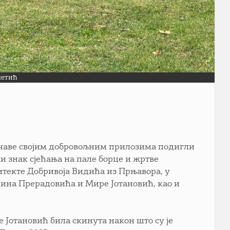
летић
 Чечаве својим добровољним прилозима подигли
и знак сјећања на пале борце и жртве
текте Добривоја Видића из Прњавора, у
ина Прерадовића и Мире Јотановић, као и
е Јотановић била скинута након што су је