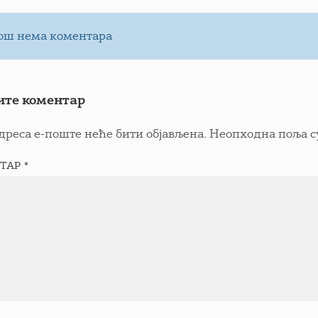
ош нема коментара
ите коментар
дреса е-поште неће бити објављена.
Неопходна поља с
ТАР
*