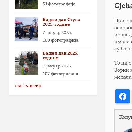
51 фотографија
Сјећ
Бадњи дан Ступа
Прије 
2025. године
основне
7. јануар 2025.
испред
100 фотографија
имала 
су баш
Бадњи дан 2025.
године
То није
7. јануар 2025.
Зорки 
107 фотографија
метала
СВЕ ГАЛЕРИЈЕ
F
Колу