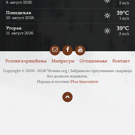
9. август 2026.
2 m/s
39°C
Понедељак
10. август 2026.
1 m/s
39°C
Уторак
11. август 2026.
2 m/s
Email
Facebook
YouTube
Услови коришћења
Импресум
Оглашавање
Контакт
Copyright © 2006 - 2026 Чечава.org | Забрањено преузимање садржаја
без дозволе издавача.
Израда и хостинг
Plus Innovative