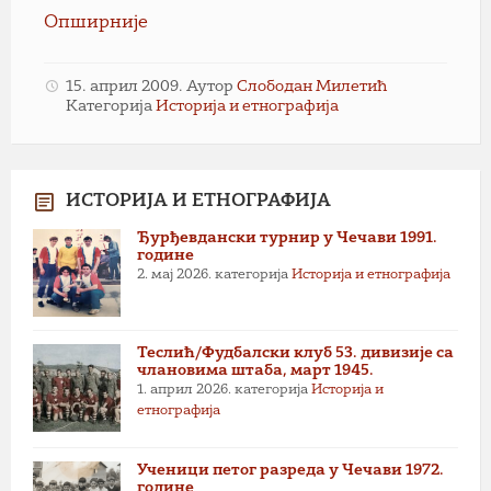
Опширније
15. април 2009.
Аутор
Слободан Милетић
Категорија
Историја и етнографија
ИСТОРИЈА И ЕТНОГРАФИЈА
Ђурђевдански турнир у Чечави 1991.
године
2. мај 2026.
категорија
Историја и етнографија
Теслић/Фудбалски клуб 53. дивизије са
члановима штаба, март 1945.
1. април 2026.
категорија
Историја и
етнографија
Ученици петог разреда у Чечави 1972.
године