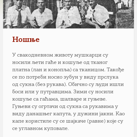
Ношње
У свакодневном животу мушкарци су
носили љети гаће и кошуље од тканог
платна (лан и конопља) са тканицом. Такође
се по потреби носио зубун у виду прслука
од сукна (без рукава). Обично су људи ишли
боси или у путравцима. Зими су носили
кошуље са гаћама, шалваре и гуњеве.
Гуњеви су огртачи од сукна са рукавима у
виду данашњег капута, у дужини јакни. Као
капе користиле су се шајкаче (равне) које су
се углавном куповале.