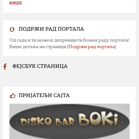
ВИШЕ
ПОДРЖИ РАД ПОРТАЛА
Од сада и ти можеш допринијети бољем раду портала!
Више детаља на страници
[Подржи рад портала]
ФЕЈСБУК СТРАНИЦА
ПРИЈАТЕЉИ САЈТА