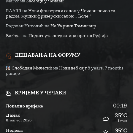
Marko
на
Засеоци у Чечави
RAARR
на
Нови фризерски салон у Чечави почео са
радом, мушки фризерски салон ,, Ђоле “
Радован Николић
на
На Укрини Томин вир
Barby...
на
Подигнута оптужница против Руфија
ДЕШАВАЊА НА ФОРУМУ
Слободан Милетић
на
Нови веб сајт
8 years, 7 months
раније
ВРИЈЕМЕ У ЧЕЧАВИ
00:19
Локално вријеме
25°C
Данас
8. август 2026.
1 m/s
35°C
Недеља