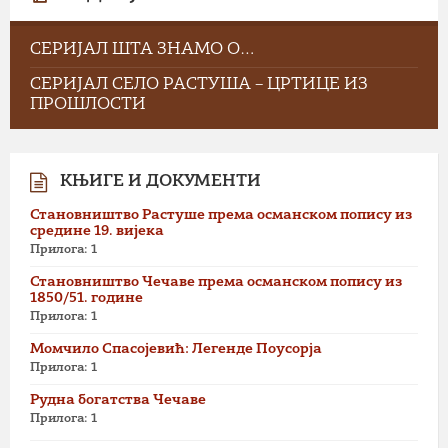
СЕРИЈАЛ ШТА ЗНАМО О…
СЕРИЈАЛ СЕЛО РАСТУША – ЦРТИЦЕ ИЗ
ПРОШЛОСТИ
КЊИГЕ И ДОКУМЕНТИ
Становништво Растуше према османском попису из
средине 19. вијека
Прилога: 1
Становништво Чечаве према османском попису из
1850/51. године
Прилога: 1
Момчило Спасојевић: Легенде Поусорја
Прилога: 1
Рудна богатства Чечаве
Прилога: 1