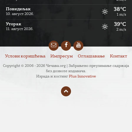
38°C
Понедељак
10. август 2026.
1 m/s
39°C
Уторак
11. август 2026.
2 m/s
Email
Facebook
YouTube
Услови коришћења
Импресум
Оглашавање
Контакт
Copyright © 2006 - 2026 Чечава.org | Забрањено преузимање садржаја
без дозволе издавача.
Израда и хостинг
Plus Innovative