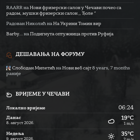
RAARR
на
Нови фризерски салон у Чечави почео са
радом, мушки фризерски салон ,, Ђоле “
Радован Николић
на
На Укрини Томин вир
Barby...
на
Подигнута оптужница против Руфија
ДЕШАВАЊА НА ФОРУМУ
Слободан Милетић
на
Нови веб сајт
8 years, 7 months
раније
ВРИЈЕМЕ У ЧЕЧАВИ
06:24
Локално вријеме
19°C
Данас
8. август 2026.
1 m/s
35°C
Недеља
9. август 2026.
2 m/s