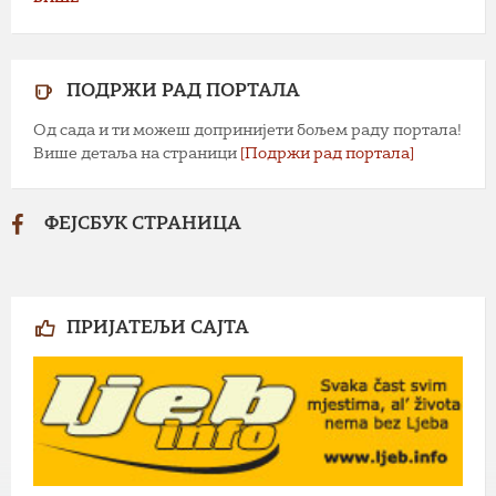
ПОДРЖИ РАД ПОРТАЛА
Од сада и ти можеш допринијети бољем раду портала!
Више детаља на страници
[Подржи рад портала]
ФЕЈСБУК СТРАНИЦА
ПРИЈАТЕЉИ САЈТА