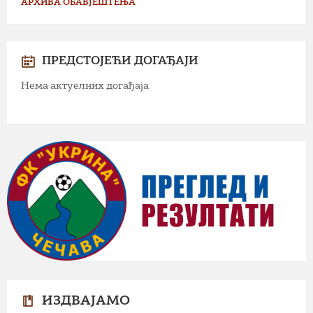
АРХИВА ОБАВЈЕШТЕЊА
ПРЕДСТОЈЕЋИ ДОГАЂАЈИ
Нема актуелних догађаја
ИЗДВАЈАМО