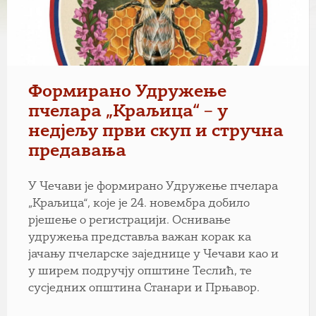
Формирано Удружење
пчелара „Краљица“ – у
недјељу први скуп и стручна
предавања
У Чечави је формирано Удружење пчелара
„Краљица“, које је 24. новембра добило
рјешење о регистрацији. Оснивање
удружења представља важан корак ка
јачању пчеларске заједнице у Чечави као и
у ширем подручју општине Теслић, те
сусједних општина Станари и Прњавор.