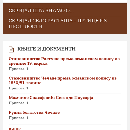
СЕРИЈАЛ ШТА ЗНАМО О…
СЕРИЈАЛ СЕЛО РАСТУША – ЦРТИЦЕ ИЗ
ПРОШЛОСТИ
КЊИГЕ И ДОКУМЕНТИ
Становништво Растуше према османском попису из
средине 19. вијека
Прилога: 1
Становништво Чечаве према османском попису из
1850/51. године
Прилога: 1
Момчило Спасојевић: Легенде Поусорја
Прилога: 1
Рудна богатства Чечаве
Прилога: 1
ВИШЕ