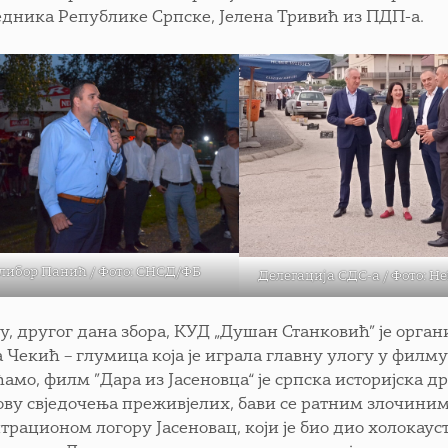
едника Републике Српске, Јелена Тривић из ПДП-а.
либор Панић / Фото: СНСД/ФБ
Делегација СДС-а / Фото: Не
у, другог дана збора, КУД „Душан Станковић” је орган
 Чекић – глумица која је играла главну улогу у филму 
ћамо, филм ”Дара из Јасеновца“ је српска историјска 
ову свједочења преживјелих, бави се ратним злочиним
трационом логору Јасеновац, који је био дио холокау