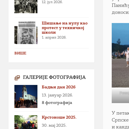
12. јул 2026.
Панићу
доносим
Шишање на нулу као
протест у техничкој
школи
1. април 2026.
ВИШЕ
ГАЛЕРИЈЕ ФОТОГРАФИЈА
Бадњи дан 2026
Реви
13. јануар 2026.
8 фотографија
У пета
Крстоноше 2025.
Српске
30. мај 2025.
и канд