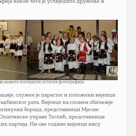
фија након чега је услиједило дружење и
је
можете погледати остатак фотографија.
зације, служен је парастос и положени вијенци
аџбинског рата. Вијенце на спомен обиљежје
гинулих бораца, представници Мјесне
 Општинске управе Теслић, представници
их партија. Ни ове године вијенци нису