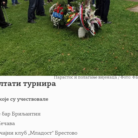
Пaрастос и полагање вијенаца / Фото: 
лтати турнира
које су учествовале
 бар Бриљантин
ечава
чајни клуб „Младост“ Брестово