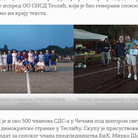
 испред ОО СНСД Теслић, који је био генерани спонзо
о на крају текста.
јална утакмица / Фото: Небојша
Милан Милашиновић и Деја
Савковић
Фото: Саша Рекано
к је и око 500 чланова СДС-а у Чечави под шатором с
 демократске странке у Теслићу. Скупу је присуствов
идат за српског члана предсједништва БиХ, Мирко Ша