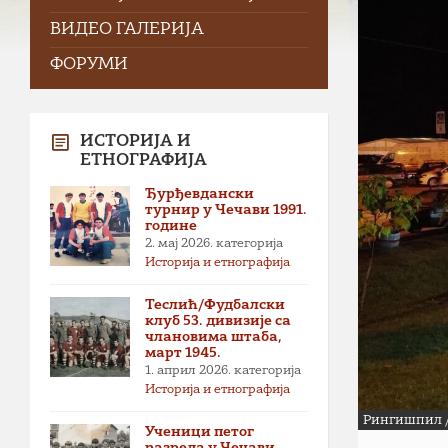
ВИДЕО ГАЛЕРИЈА
ФОРУМИ
ИСТОРИЈА И
ЕТНОГРАФИЈА
Ђурђевдански
турнир у Чечави 1991.
године
2. мај 2026.
категорија
Историја и етнографија
Теслић/Фудбалски
клуб 53. дивизије са
члановима штаба,
март 1945.
1. април 2026.
категорија
Историја и етнографија
Рингишпил /
Ученици петог
разреда у Чечави