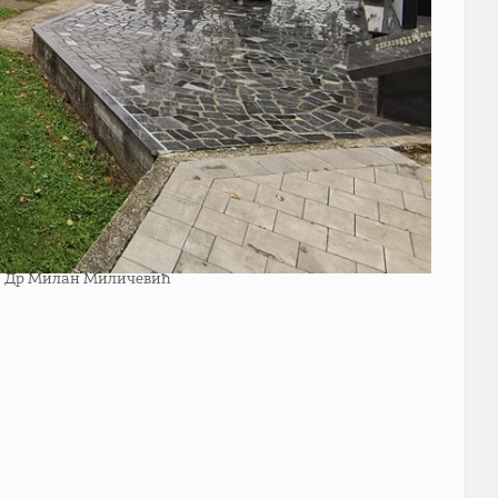
ФБ Др Милан Миличевић