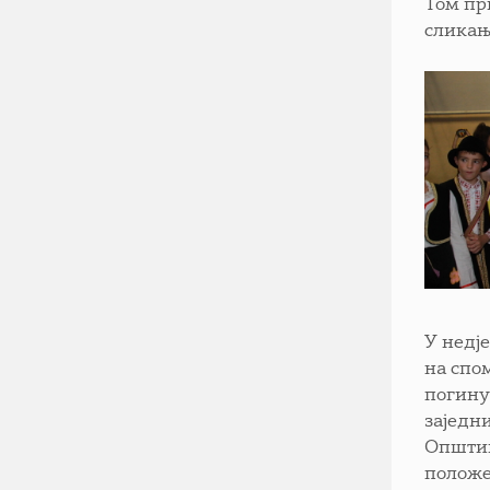
Том пр
сликањ
У недј
на спо
погину
заједн
Општин
положе