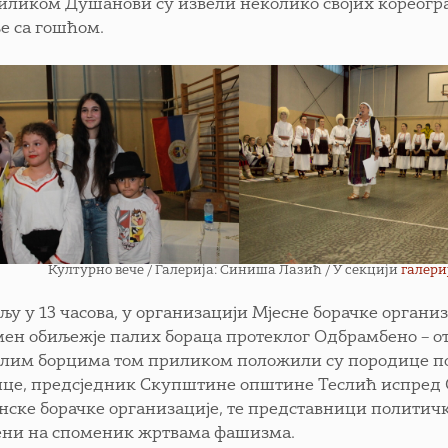
иликом Душанови су извели неколико својих кореогра
е са гошћом.
Културно вече / Галерија: Синиша Лазић / У секцији
галери
ељу у 13 часова, у организацији Мјесне борачке органи
мен обиљежје палих бораца протеклог Одбрамбено – от
лим борцима том приликом положили су породице по
ице, предсједник Скупштине општине Теслић испред
ске борачке организације, те представници политичк
ни на споменик жртвама фашизма.