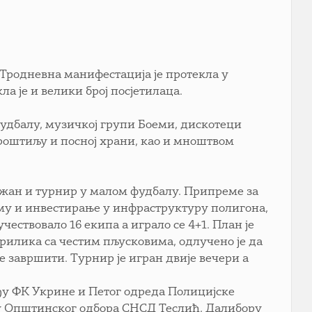
Тродневна манифестација је протекла у
а је и велики број посјетилаца.
фудбалу, музичкој групи Боеми, дискотеци
роштиљу и посној храни, као и мноштвом
држан и турнир у малом фудбалу. Припреме за
ему и инвестирање у инфраструктуру полигона,
чествовало 16 екипа а играло се 4+1. План је
рилика са честим пљусковима, одлучено је да
е завршити. Турнир је игран двије вечери а
ђу ФК Укрине и Петог одреда Полицијске
ику Општинског одбора СНСД Теслић, Далибору