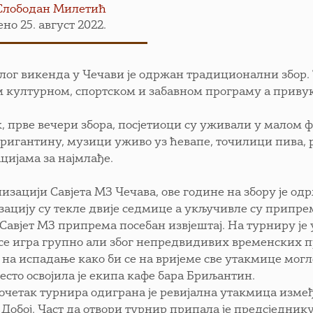
Слободан Милетић
но 25. август 2022.
лог викенда у Чечави је одржан традиционални збор. 
м културном, спортском и забавном програму а привукл
к, прве вечери збора, посјетиоци су уживали у малом 
Бригантину, музици уживо уз ћевапе, точилици пива, 
цијама за најмлађе.
низацији Савјета МЗ Чечава, ове године на збору је о
зацију су текле двије седмице а укључивле су припр
Савјет МЗ припрема посебан извјештај. На турниру је у
 се игра групно али због непредвидивих временских п
а на испадање како би се на вријеме све утакмице могл
есто освојила је екипа кафе бара Бриљантин.
очетак турнира одиграна је ревијална утакмица изме
 Добој. Част да отвори турнир припала је предсједн