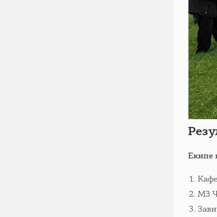
Резу
Екипе 
Кафе
МЗ Ч
Зави