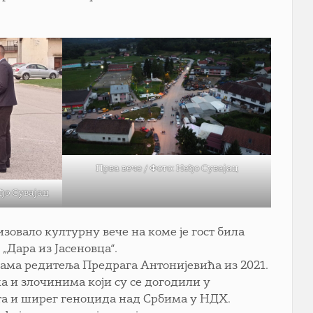
Прва вече / Фото: Неђо Сувајац
ђо Сувајац
изовало културну вече на коме је гост била
„Дара из Јасеновца“.
драма редитеља Предрага Антонијевића из 2021.
а и злочинима који су се догодили у
ста и ширег геноцида над Србима у НДХ.