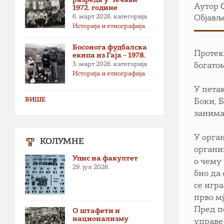
Аутор
1972. године
6. март 2026.
категорија
Објавље
Историја и етнографија
Босонога фудбалска
Протек
екипа из Гаја – 1978.
3. март 2026.
категорија
богато
Историја и етнографија
У пета
ВИШЕ
Боки, 
занима
У орга
КОЛУМНЕ
органи
Упис на факултет
о чему 
29. јул 2026.
био да
се игр
прво мј
Пред п
О штафети и
национализму
управе