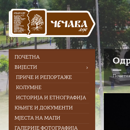
Skip
Skip
Skip
to
to
to
content
left
footer
sidebar
ПOЧЕТНА
Одр
ВИЈЕСТИ
Почетн
ПРИЧЕ И РЕПОРТАЖЕ
КОЛУМНЕ
ИСТОРИЈА И ЕТНОГРАФИЈА
КЊИГЕ И ДОКУМЕНТИ
МЈЕСТА НА МАПИ
ГАЛЕРИЈЕ ФОТОГРАФИЈА