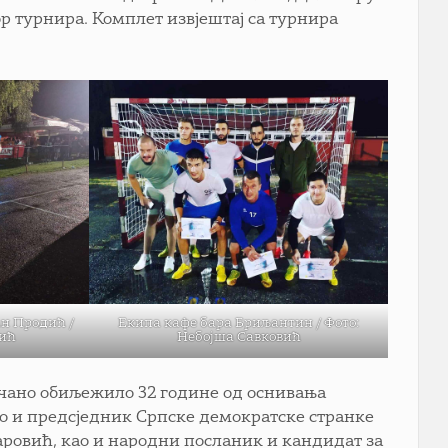
р турнира. Комплет извјештај са турнира
н Продић /
Eкипа кафе бара Бриљантин / Фото:
вић
Небојша Савковић
вечано обиљежило 32 године од оснивања
ао и предсједник Српске демократске странке
ровић, као и народни посланик и кандидат за