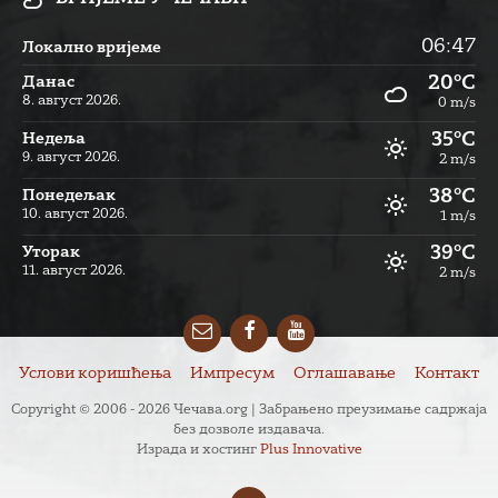
06:47
Локално вријеме
20°C
Данас
8. август 2026.
0 m/s
35°C
Недеља
9. август 2026.
2 m/s
38°C
Понедељак
10. август 2026.
1 m/s
39°C
Уторак
11. август 2026.
2 m/s
Email
Facebook
YouTube
Услови коришћења
Импресум
Оглашавање
Контакт
Copyright © 2006 - 2026 Чечава.org | Забрањено преузимање садржаја
без дозволе издавача.
Израда и хостинг
Plus Innovative