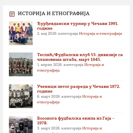
ИСТОРИЈА И ЕТНОГРАФИЈА
Ђурђевдански турнир у Чечави 1991.
године
2. мај 2026.
категорија
Историја и етнографија
Теслић/Фудбалски клуб 53. дивизије са
члановима штаба, март 1945.
1. април 2026.
категорија
Историја и
етнографија
Ученици петог разреда у Чечави 1972.
године
6. март 2026.
категорија
Историја и
етнографија
Босонога фудбалска екипа из Гаја –
1978.
3. март 2026.
категорија
Историја и