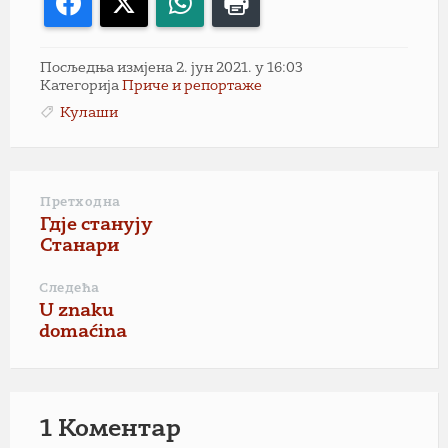
Facebook
X
WhatsApp
Print
Посљедња измјена 2. јун 2021. у 16:03
Категорија
Приче и репортаже
Кулаши
Претходна
Гдје станују
Станари
Следећа
U znaku
domaćina
1 Коментар