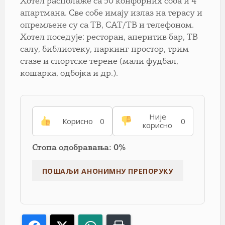
Хотел располаже са 50 конфорних соба и 4
апартмана. Све собе имају излаз на терасу и
опремљене су са ТВ, САТ/ТВ и телефоном.
Хотел поседује: ресторан, аперитив бар, ТВ
салу, библиотеку, паркинг простор, трим
стазе и спортске терене (мали фудбал,
кошарка, одбојка и др.).
Није
Корисно
0
0
корисно
Стопа одобравања: 0%