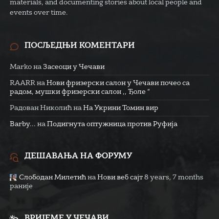
materials, and documenting stories about local people and
events over time.
ПОСЉЕДЊИ КОМЕНТАРИ
Marko
на
Засеоци у Чечави
RAARR
на
Нови фризерски салон у Чечави почео са
радом, мушки фризерски салон ,, Ђоле “
Радован Николић
на
На Укрини Томин вир
Barby...
на
Подигнута оптужница против Руфија
ДЕШАВАЊА НА ФОРУМУ
Слободан Милетић
на
Нови веб сајт
8 years, 7 months
раније
ВРИЈЕМЕ У ЧЕЧАВИ