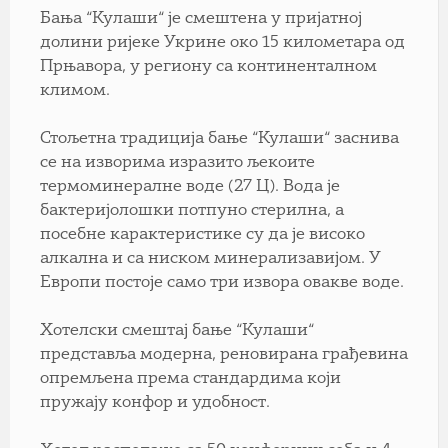
Бања “Кулаши“ је смештена у пријатној
долини ријеке Укрине око 15 километара од
Прњавора, у региону са континенталном
климом.
Стољетна традиција бање “Кулаши“ заснива
се на изворима изразито љекоите
термоминералне воде (27 Ц). Вода је
бактеријолошки потпуно стерилна, а
посебне карактеристике су да је високо
алкална и са ниском минерализавијом. У
Европи постоје само три извора овакве воде.
Хотелски смештај бање “Кулаши“
представља модерна, реновирана грађевина
опремљена према стандардима који
пружају конфор и удобност.