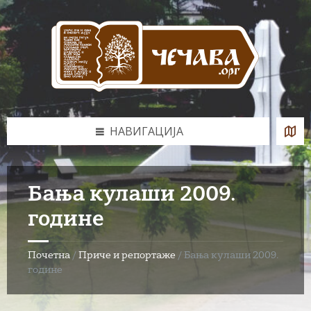
Skip
Skip
Skip
to
to
to
content
left
footer
sidebar
НАВИГАЦИЈА
Бања кулаши 2009.
године
Почетна
/
Приче и репортаже
/
Бања кулаши 2009.
године