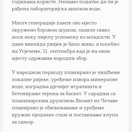
годинама користе. Немамо податке да ли је
рађена лабораторијска анализа воде.
Многе генерације памте ово мјесто
окружено боровом шумом, одакле свако
носи неку лијепу успомену из младости. У
дане викенда увијек је било живо, а посебно
на Усјечење, 11. септембра кад је на овом
мјесту одржаван народни збор.
У наредном периоду планирано је чишћење
локалне ријеке, уређење извора минералне
воде, изградња дјечијег игралишта и
бетонирање терена за баскет. У сарадњи са
планинарским друштвом Визант из Чечаве
планирано је обиљежавање и уређење
кружне пјешачке стазе и постављање клупа
за одмор.