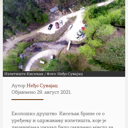
Излетиште Кисељак / Фото: Неђо Сувајац
Аутор
Неђо Сувајац
Објављено 29. август 2021.
Еколошко друштво Кисељак брине се о
уређењу и одржавању излетишта, које је
деценијама уназад било омиљено мјесто за