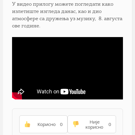
У видео прилогу можете погледати како
излетиште изгледа данас, као и дио
атмосфере са дружења уз музику, 8. августа
ове године.
Није
Корисно
0
0
корисно