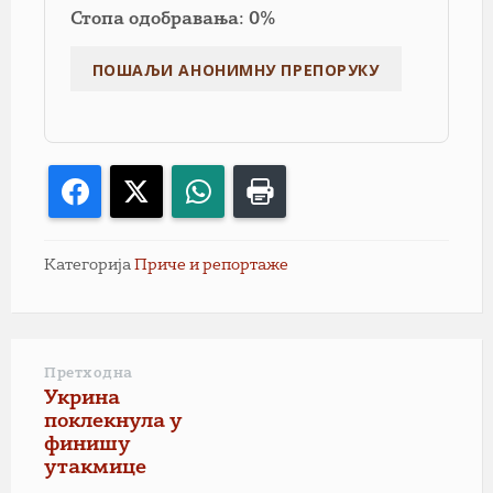
Стопа одобравања: 0%
Facebook
X
WhatsApp
Print
Категорија
Приче и репортаже
Претходна
Укрина
поклекнула у
финишу
утакмице