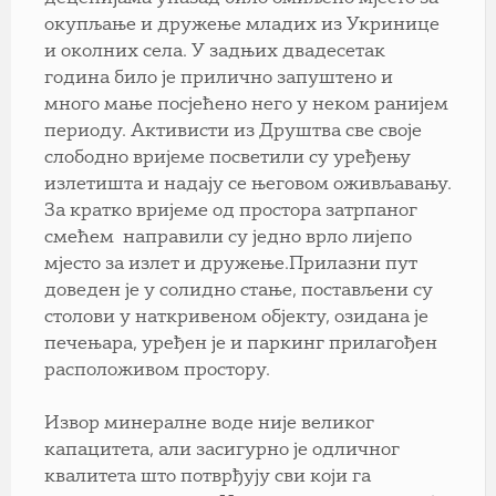
окупљање и дружење младих из Укринице
и околних села. У задњих двадесетак
година било је прилично запуштено и
много мање посјећено него у неком ранијем
периоду. Активисти из Друштва све своје
слободно вријеме посветили су уређењу
излетишта и надају се његовом оживљавању.
За кратко вријеме од простора затрпаног
смећем направили су једно врло лијепо
мјесто за излет и дружење.Прилазни пут
доведен је у солидно стање, постављени су
столови у наткривеном објекту, озидана је
печењара, уређен је и паркинг прилагођен
расположивом простору.
Извор минералне воде није великог
капацитета, али засигурно је одличног
квалитета што потврђују сви који га