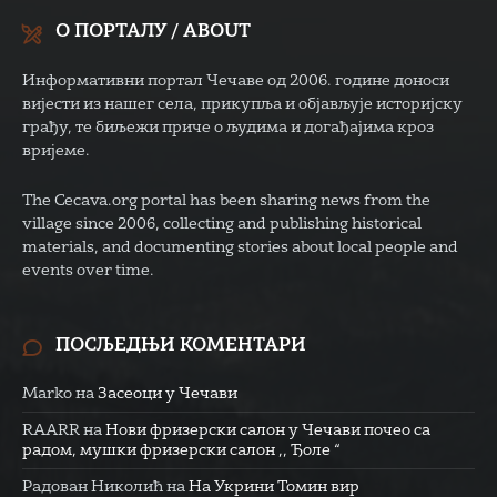
О ПОРТАЛУ / ABOUT
Информативни портал Чечаве од 2006. године доноси
вијести из нашег села, прикупља и објављује историјску
грађу, те биљежи приче о људима и догађајима кроз
вријеме.
The Cecava.org portal has been sharing news from the
village since 2006, collecting and publishing historical
materials, and documenting stories about local people and
events over time.
ПОСЉЕДЊИ КОМЕНТАРИ
Marko
на
Засеоци у Чечави
RAARR
на
Нови фризерски салон у Чечави почео са
радом, мушки фризерски салон ,, Ђоле “
Радован Николић
на
На Укрини Томин вир