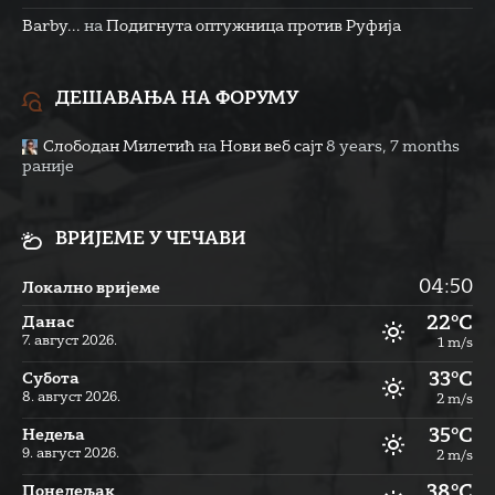
Barby...
на
Подигнута оптужница против Руфија
ДЕШАВАЊА НА ФОРУМУ
Слободан Милетић
на
Нови веб сајт
8 years, 7 months
раније
ВРИЈЕМЕ У ЧЕЧАВИ
04:50
Локално вријеме
22°C
Данас
7. август 2026.
1 m/s
33°C
Субота
8. август 2026.
2 m/s
35°C
Недеља
9. август 2026.
2 m/s
38°C
Понедељак