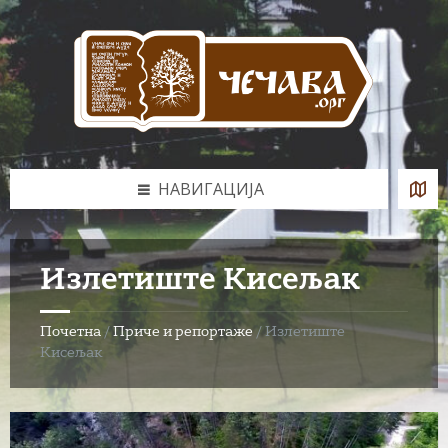
Skip
Skip
Skip
to
to
to
content
left
footer
sidebar
НАВИГАЦИЈА
Излетиште Кисељак
Почетна
/
Приче и репортаже
/
Излетиште
Кисељак