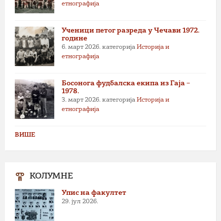
етнографија
Ученици петог разреда у Чечави 1972.
године
6. март 2026.
категорија
Историја и
етнографија
Босонога фудбалска екипа из Гаја –
1978.
3. март 2026.
категорија
Историја и
етнографија
ВИШЕ
КОЛУМНЕ
Упис на факултет
29. јул 2026.