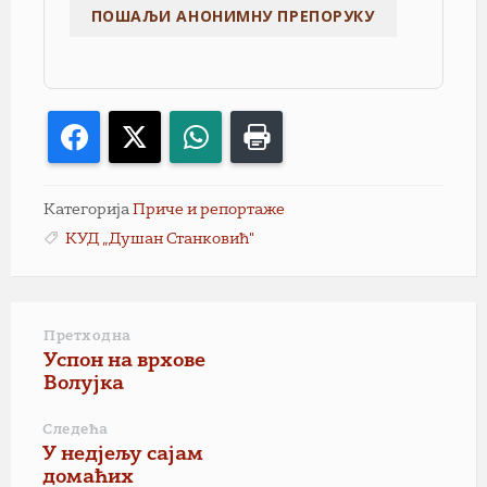
Facebook
X
WhatsApp
Print
Категорија
Приче и репортаже
КУД „Душан Станковић"
Претходна
Успон на врхове
Волујка
Следећа
У недјељу сајам
домаћих