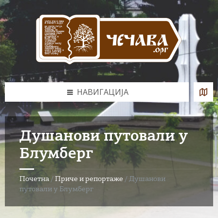
Skip
Skip
Skip
to
to
to
content
left
footer
sidebar
НАВИГАЦИЈА
Душанови путовали у
Блумберг
Почетна
/
Приче и репортаже
/
Душанови
путовали у Блумберг