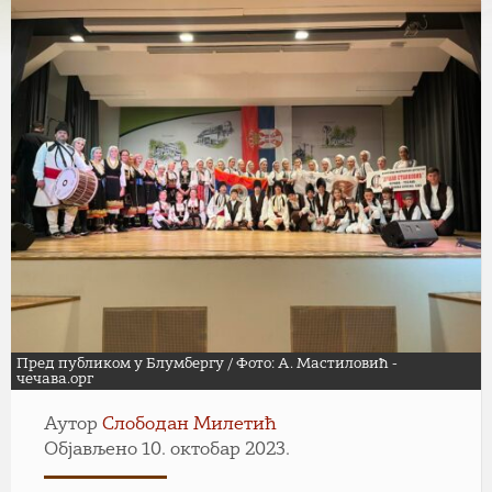
Пред публиком у Блумбергу / Фото: А. Мастиловић -
чечава.орг
Аутор
Слободан Милетић
Објављено 10. октобар 2023.