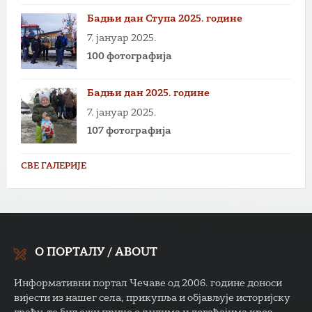
Бадњи дан Ступа 2025. године
7. јануар 2025.
100 фотографија
Бадњи дан 2025. године
7. јануар 2025.
107 фотографија
СВЕ ГАЛЕРИЈЕ
О ПОРТАЛУ / ABOUT
Информативни портал Чечаве од 2006. године доноси
вијести из нашег села, прикупља и објављује историјску