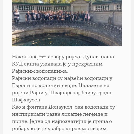
Након посјете извору ријеке Дунав, наша
КУД екипа уживала је у прекрасним
Рајнским водопадима.
Рајнски водопади су највећи водопади у
Европи по количини воде. Налазе се на
ријеци Рајни у Швајцарској, близу града
Шафхаузен.
Као и фонтана Донаукел, ови водопади су
инспирисали разне локалне легенде и
приче. Једна од најпознатијих је прича о
рибару који је храбро управљао својим