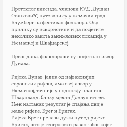
Протеклог викенда, чланови КУД „Душан
Станковић”, путовали су у њемачки град
Блумберг на фестивал фолклора. Ову
прилику су искористили и да посјетите
неколико заиста занимљивих локација у
Њемалкој и Швајцарској.
Првог дана, фолклораши су посјетили извор
Дунава.
Ријека Дунав, једна од најважнијих
европских ријека, има свој извор у
Њемачкој, тачније у подножју планине
Шварцвалд, близу мјеста Донаушинген.
Њен настанак резултат је спајања двије
мање ријеке, Брег и Бригах.
Ријека Брег прелази дужи пут од ријеке
Бригах, што је географски разлог због којег