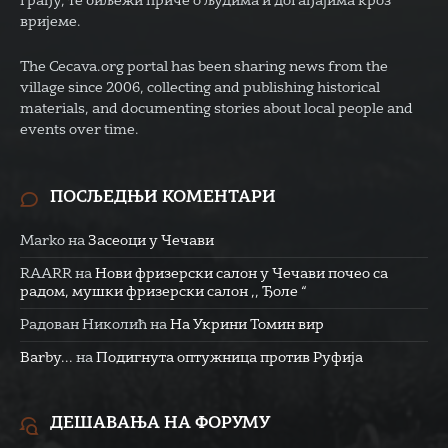
грађу, те биљежи приче о људима и догађајима кроз
вријеме.
The Cecava.org portal has been sharing news from the
village since 2006, collecting and publishing historical
materials, and documenting stories about local people and
events over time.
ПОСЉЕДЊИ КОМЕНТАРИ
Marko
на
Засеоци у Чечави
RAARR
на
Нови фризерски салон у Чечави почео са
радом, мушки фризерски салон ,, Ђоле “
Радован Николић
на
На Укрини Томин вир
Barby...
на
Подигнута оптужница против Руфија
ДЕШАВАЊА НА ФОРУМУ