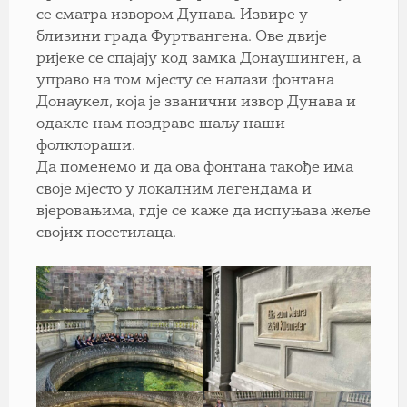
се сматра извором Дунава. Извире у
близини града Фуртвангена. Ове двије
ријеке се спајају код замка Донаушинген, а
управо на том мјесту се налази фонтана
Донаукел, која је званични извор Дунава и
одакле нам поздраве шаљу наши
фолклораши.
Да поменемо и да ова фонтана такође има
своје мјесто у локалним легендама и
вјеровањима, гдје се каже да испуњава жеље
својих посетилаца.