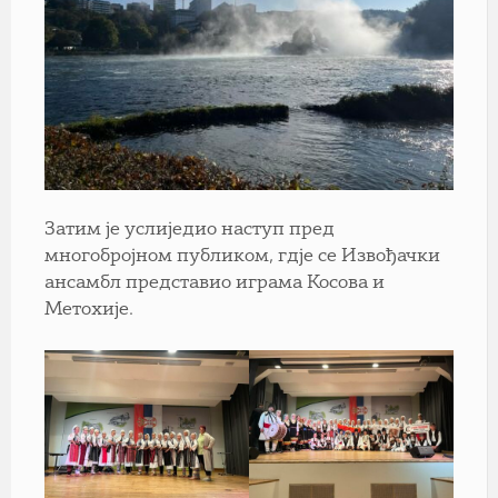
Затим је услиједио наступ пред
многобројном публиком, гдје се Извођачки
ансамбл представио играма Косова и
Метохије.