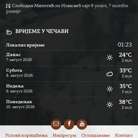
Слободан Милетић
на
Нови веб сајт
8 years, 7 months
раније
ВРИЈЕМЕ У ЧЕЧАВИ
01:23
Локално вријеме
24°C
Данас
7. август 2026.
2 m/s
33°C
Субота
8. август 2026.
2 m/s
35°C
Недеља
9. август 2026.
3 m/s
38°C
Понедељак
10. август 2026.
2 m/s
Email
Facebook
YouTube
Услови коришћења
Импресум
Оглашавање
Контакт