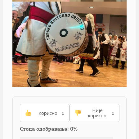
Није
Корисно
0
0
корисно
Стопа одобравања: 0%