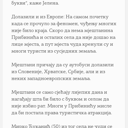
букви“, каже Јелена.
Долазили и из Европе: На самом почетку
када се прочуло за феномен, чуђењу многих
није било краја. Скоро да нема мјештанина
Прибинића и осталих села да није дошао на
лице мјеста, а пут мјеста чуда кренули су и
многи туристи из сусједних земаља.
Мјештани причају да су аутобуси долазили
из Словеније, Хрватске, Србије, али и из
неких западноевропских земаља.
Мјештани се само сјећају лијепих дана и
нагађају шта би било с буквом и селом да
није избио рат. Многи у Прибинићу мисле
да би постала права туристичка атракција.
Мирко Ћуканић (50) из тог села не чуди се