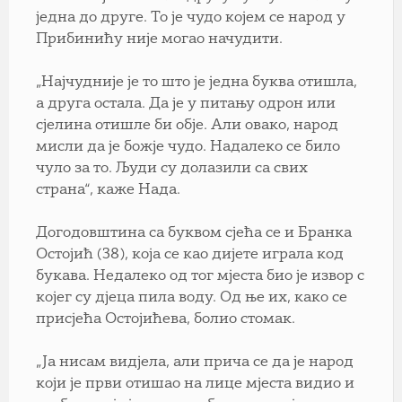
једна до друге. То је чудо којем се народ у
Прибинићу није могао начудити.
„Најчудније је то што је једна буква отишла,
а друга остала. Да је у питању одрон или
сјелина отишле би обје. Али овако, народ
мисли да је божје чудо. Надалеко се било
чуло за то. Људи су долазили са свих
страна“, каже Нада.
Догодовштина са буквом сјећа се и Бранка
Остојић (38), која се као дијете играла код
букава. Недалеко од тог мјеста био је извор с
којег су дјеца пила воду. Од ње их, како се
присјећа Остојићева, болио стомак.
„Ја нисам видјела, али прича се да је народ
који је први отишао на лице мјеста видио и