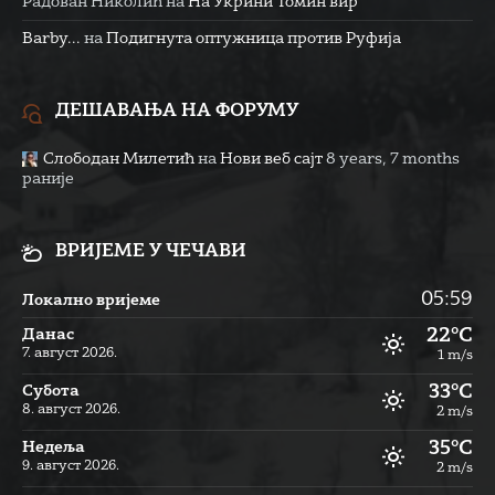
Радован Николић
на
На Укрини Томин вир
Barby...
на
Подигнута оптужница против Руфија
ДЕШАВАЊА НА ФОРУМУ
Слободан Милетић
на
Нови веб сајт
8 years, 7 months
раније
ВРИЈЕМЕ У ЧЕЧАВИ
05:59
Локално вријеме
22°C
Данас
7. август 2026.
1 m/s
33°C
Субота
8. август 2026.
2 m/s
35°C
Недеља
9. август 2026.
2 m/s