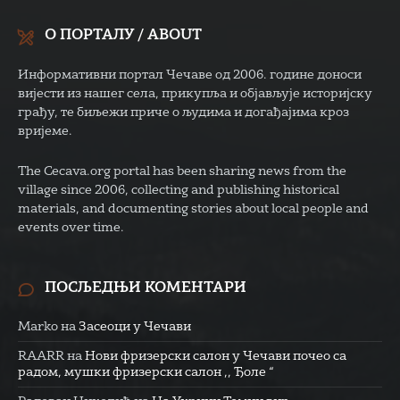
О ПОРТАЛУ / ABOUT
Информативни портал Чечаве од 2006. године доноси
вијести из нашег села, прикупља и објављује историјску
грађу, те биљежи приче о људима и догађајима кроз
вријеме.
The Cecava.org portal has been sharing news from the
village since 2006, collecting and publishing historical
materials, and documenting stories about local people and
events over time.
ПОСЉЕДЊИ КОМЕНТАРИ
Marko
на
Засеоци у Чечави
RAARR
на
Нови фризерски салон у Чечави почео са
радом, мушки фризерски салон ,, Ђоле “