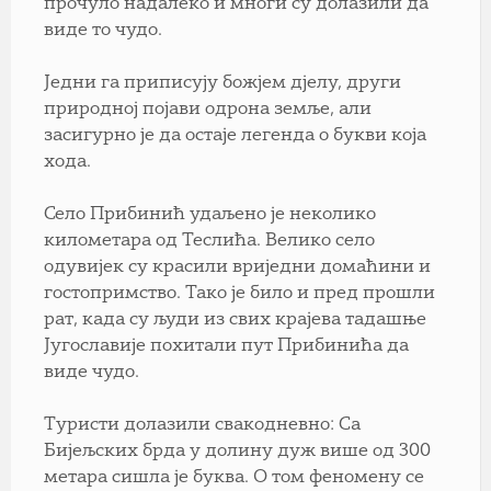
прочуло надалеко и многи су долазили да
виде то чудо.
Једни га приписују божјем дјелу, други
природној појави одрона земље, али
засигурно је да остаје легенда о букви која
хода.
Село Прибинић удаљено је неколико
километара од Теслића. Велико село
одувијек су красили вриједни домаћини и
гостопримство. Тако је било и пред прошли
рат, када су људи из свих крајева тадашње
Југославије похитали пут Прибинића да
виде чудо.
Туристи долазили свакодневно: Са
Бијељских брда у долину дуж више од 300
метара сишла је буква. О том феномену се