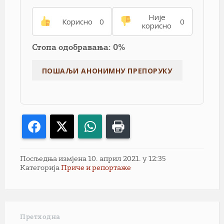
Није
Корисно
0
0
корисно
Стопа одобравања: 0%
Facebook
X
WhatsApp
Print
Посљедња измјена 10. април 2021. у 12:35
Категорија
Приче и репортаже
Претходна