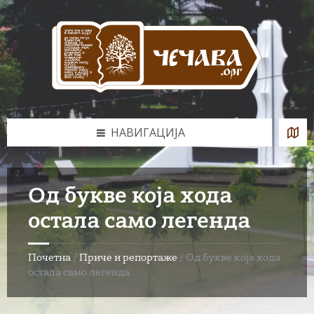
Skip
Skip
Skip
to
to
to
content
left
footer
sidebar
НАВИГАЦИЈА
Од букве која хода
остала само легенда
Почетна
/
Приче и репортаже
/
Од букве која хода
остала само легенда