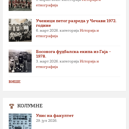
етнографија
Ученици петог разреда у Чечави 1972.
године
6. март 2026.
категорија
Историја и
етнографија
Босонога фудбалска екипа из Гаја –
1978.
3. март 2026.
категорија
Историја и
етнографија
ВИШЕ
КОЛУМНЕ
Упис на факултет
29. јул 2026.