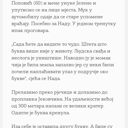
Поповић (60) и њене унуке Јелене и
упутисмо се на лице мјеста. Мук у
аутомобилу одаје да се старе успомене
враћају. Посебно за Наду. У једном тренутку
ипак проговара.
„Сада ћете да видите то чудо. Штета што
буква више није у животу. Људска свађа и
неслога је уништише. Наводно ју је момак
чија је била земља запалио јер су неки били
почели наплаћивати улаз у подручје око
букве“, сјећа се Нада.
Прелазимо преко рјечице и долазимо до
пропланка Јековчина. На удаљености већој
од 300 метара налази се велики кратер.
Одатле је буква кренула.
Иза себе је оставила другу букву. А биле су