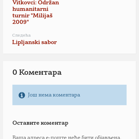
Vitkovci: Održan
humanitarni
turnir "Milijaš
2009"
Следећа
Lipljanski sabor
0 Коментарa
Још нема коментара
Оставите коментар
Ваша адреса е-поште неће бити објављена.