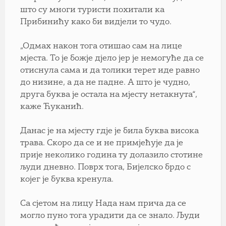
што су многи туристи похитали ка
Прибинићу како би видјели то чудо.
„Одмах након тога отишао сам на лице
мјеста. То је божје дјело јер је немогуће да се
отиснула сама и да толики терет иде равно
до низине, а да не падне. А што је чудно,
друга буква је остала на мјесту нетакнута“,
каже Ћуканић.
Данас је на мјесту гдје је била буква висока
трава. Скоро да се и не примјећује да је
прије неколико година ту долазило стотине
људи дневно. Поврх тога, Бијелско брдо с
којег је буква кренула.
Са сјетом на лицу Нада нам прича да се
могло пуно тога урадити да се знало. Људи