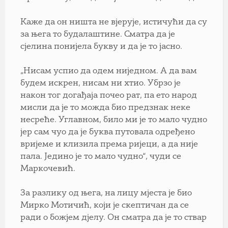
Каже да он ништа не вјерује, истичући да су
за њега то будалаштине. Сматра да је
сјелина понијела букву и да је то јасно.
„Нисам успио да одем ниједном. А да вам
будем искрен, нисам ни хтио. Убрзо је
након тог догађаја почео рат, па ето народ
мисли да је то можда био предзнак неке
несреће. Углавном, било ми је то мало чудно
јер сам чуо да је буква путовала одређено
вријеме и клизила према ријеци, а да није
пала. Једино је то мало чудно“, чуди се
Маркочевић.
За разлику од њега, на лицу мјеста је био
Мирко Мотичић, који је скептичан да се
ради о божјем дјелу. Он сматра да је то ствар