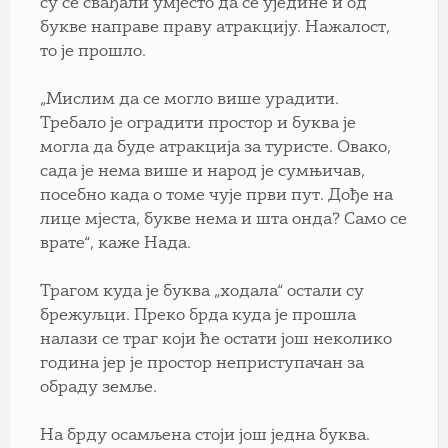
су се свађали умјесто да се уједине и од
букве направе праву атракцију. Нажалост,
то је прошло.
„Мислим да се могло више урадити.
Требало је оградити простор и буква је
могла да буде атракција за туристе. Овако,
сада је нема више и народ је сумњичав,
посебно када о томе чује први пут. Дође на
лице мјеста, букве нема и шта онда? Само се
врате“, каже Нада.
Трагом куда је буква „ходала“ остали су
брежуљци. Преко брда куда је прошла
налази се траг који ће остати још неколико
година јер је простор неприступачан за
обраду земље.
На брду осамљена стоји још једна буква.