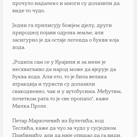
прочуло надалеко и многи су долазили да
виде то чудо.
Једни га приписују божјем дјелу, други
природној појави одрона земље, али
засигурно је да остаје легенда о букви која
хода.
„Родила сам се у Крајини и за мене је
несхватљиво да народ може да вјерује да
буква хода. Али ето, то је била велика
атракција и туристи су долазили
свакодневно, чак и у аутобусима. Међутим,
почетком рата то је све пропало“, каже
Милка Проле.
Петар Маркочевић из Булетића, код
Теслића, каже да чуо за чудо у сусједном
Прибинићу, али да није отишао да га види.