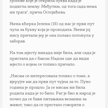
гробове које је открила буква када је
подигла земљу. Међутим, од тога сада нема
ни трага“, прича Остојићева.
Њена кћерка Јелена (16) од нас је први пут
чула за букву која је проходала. Њени јој
нису причали јер је она полако потонула у
заборав.
На том мјесту никада није била, али сада је
пристала да с баком Надом оде да види
мјесто о којем се толико причало.
„Нисам се интересовала толико о томе, а
вјерујте ми да први пут чујем за то. Пуно
година је прошло. Ја се нисам ни била
родила када је то било. Рат је био и народ је
почео да се бави питањима везаним за
живот, тако да се престало говорити о