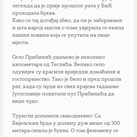
легенда да је прије прошлог рата у БиХ
проходала буква.
Како се тај догађај збио, да ли је заборављен
и шта народ мисли о томе увјерила се екипа
наших новина која се упутила на лице
мјеста.
Село Прибинић удаљено је неколико
километара од Теслића. Велико село
одувијек су красили вриједни домаћини и
гостопримство. Тако је било и пред прошли
рат, када су људи из свих крајева тадашње
Југославије похитали пут Прибинића да
виде чудо.
Туристи долазили свакодневно: Са
Бијељских брда у долину дуж више од 300
метара сишла је буква. О том феномену се