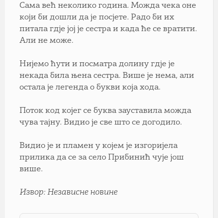
Сама већ неколико година. Можда чека оне
који би дошли да је посјете. Радо би их
питала гдје јој је сестра и када ће се вратити.
Али не може.
Нијемо ћути и посматра долину гдје је
некада била њена сестра. Више је нема, али
остала је легенда о букви која хода.
Поток код којег се буква зауставила можда
чува тајну. Видио је све што се догодило.
Видио је и пламен у којем је изгоријела
прилика да се за село Прибинић чује још
више.
Извор: Независне новине