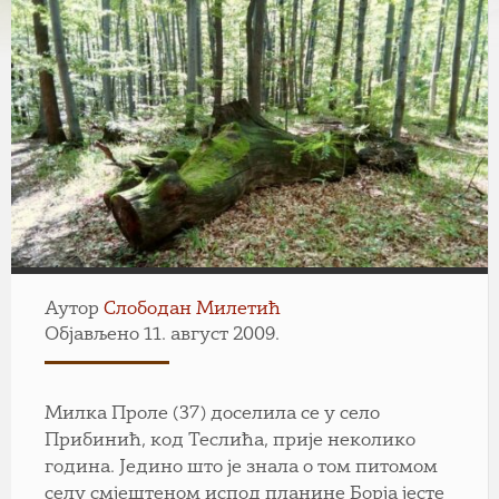
Аутор
Слободан Милетић
Објављено 11. август 2009.
Милка Проле (37) доселила се у село
Прибинић, код Теслића, прије неколико
година. Једино што је знала о том питомом
селу смјештеном испод планине Борја јесте