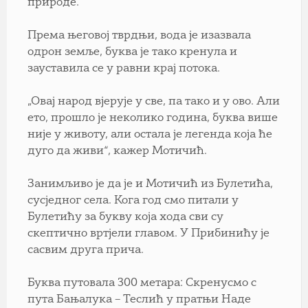
природе.
Према његовој тврдњи, вода је изазвала
одрон земље, буква је тако кренула и
зауставила се у равни крај потока.
„Овај народ вјерује у све, па тако и у ово. Али
ето, прошло је неколико година, буква више
није у животу, али остала је легенда која ће
дуго да живи“, кажер Мотичић.
Занимљиво је да је и Мотичић из Булетића,
сусједног села. Кога год смо питали у
Булетићу за букву која хода сви су
скептично вртјели главом. У Прибинићу је
сасвим друга прича.
Буква путовала 300 метара: Скренусмо с
пута Бањалука – Теслић у пратњи Наде