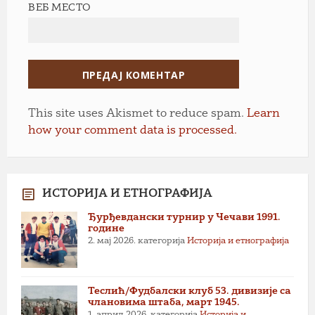
ВЕБ МЕСТО
This site uses Akismet to reduce spam.
Learn
how your comment data is processed.
ИСТОРИЈА И ЕТНОГРАФИЈА
Ђурђевдански турнир у Чечави 1991.
године
2. мај 2026.
категорија
Историја и етнографија
Теслић/Фудбалски клуб 53. дивизије са
члановима штаба, март 1945.
1. април 2026.
категорија
Историја и