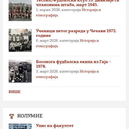
Теслић/Фудбалски клуб 53. дивизије са
члановима штаба, март 1945.
1. април 2026.
категорија
Историја и
етнографија
Ученици петог разреда у Чечави 1972.
године
6. март 2026.
категорија
Историја и
етнографија
Босонога фудбалска екипа из Гаја –
1978.
3. март 2026.
категорија
Историја и
етнографија
ВИШЕ
КОЛУМНЕ
Упис на факултет