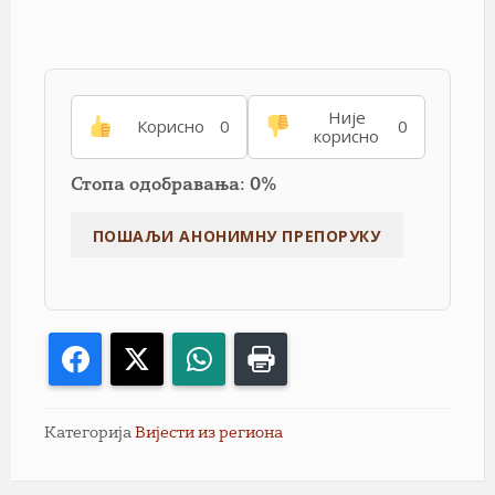
Није
Корисно
0
0
корисно
Стопа одобравања: 0%
Facebook
X
WhatsApp
Print
Категорија
Вијести из региона