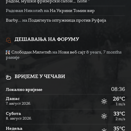
радом, мушки фризерски салон ,, Ђоле “
Радован Николић
на
На Укрини Томин вир
Barby...
на
Подигнута оптужница против Руфија
ДЕШАВАЊА НА ФОРУМУ
Слободан Милетић
на
Нови веб сајт
8 years, 7 months
раније
ВРИЈЕМЕ У ЧЕЧАВИ
08:36
Локално вријеме
26°C
Данас
7. август 2026.
1 m/s
33°C
Субота
8. август 2026.
2 m/s
35°C
Недеља