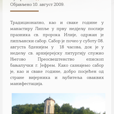
Објављено 10. август 2009.
Традиционално, као и сваке године у
манастиру Липље у прву недјељу послије
празника св. пророка Илије, одржан је
липљански сабор. Сабор је почео у суботу 08.
августа бденијем у 18 часова, док је у
недељу св. архијерејску литургију служио
Његово Преосвештенство епископ
бањалучки г. Јефрем. Како сазнајемо сабор
је, као и сваке године, добро посјећен од
стране вијерника и љубитеља оваквих
манифестација.