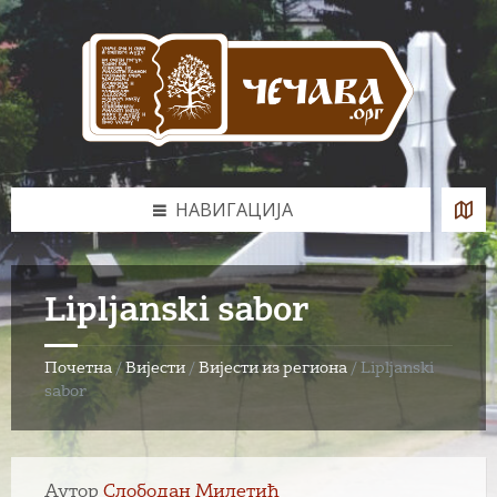
Skip
Skip
Skip
to
to
to
content
left
footer
sidebar
НАВИГАЦИЈА
Lipljanski sabor
Почетна
/
Вијести
/
Вијести из региона
/
Lipljanski
sabor
Аутор
Слободан Милетић