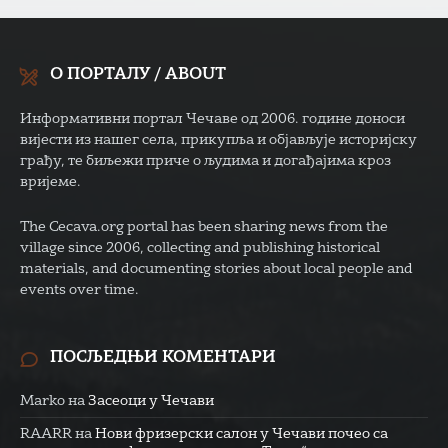
О ПОРТАЛУ / ABOUT
Информативни портал Чечаве од 2006. године доноси
вијести из нашег села, прикупља и објављује историјску
грађу, те биљежи приче о људима и догађајима кроз
вријеме.
The Cecava.org portal has been sharing news from the
village since 2006, collecting and publishing historical
materials, and documenting stories about local people and
events over time.
ПОСЉЕДЊИ КОМЕНТАРИ
Marko
на
Засеоци у Чечави
RAARR
на
Нови фризерски салон у Чечави почео са