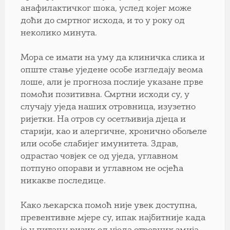
анафилактичког шока, услед којег може
доћи до смртног исхода, и то у року од
неколико минута.
Мора се имати на уму да клиничка слика и
опште стање уједене особе изгледају веома
лоше, али је прогноза послије указане прве
помоћи позитивна. Смртни исходи су, у
случају уједа наших отровница, изузетно
ријетки. На отров су осетљивија дјеца и
старији, као и алергичне, хронично обољеле
или особе слабијег имунитета. Здрав,
одрастао човјек се од уједа, углавном
потпуно опорави и углавном не осјећа
никакве последице.
Како љекарска помоћ није увек доступна,
превентивне мјере су, ипак најбитније када