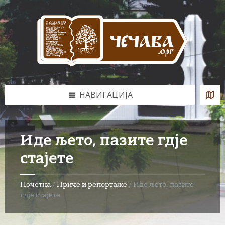
Skip
Skip
Skip
to
to
to
content
left
footer
sidebar
НАВИГАЦИЈА
Иде љето, пазите гдје
стајете
Почетна
/
Приче и репортаже
/
Иде љето, пазите
гдје стајете