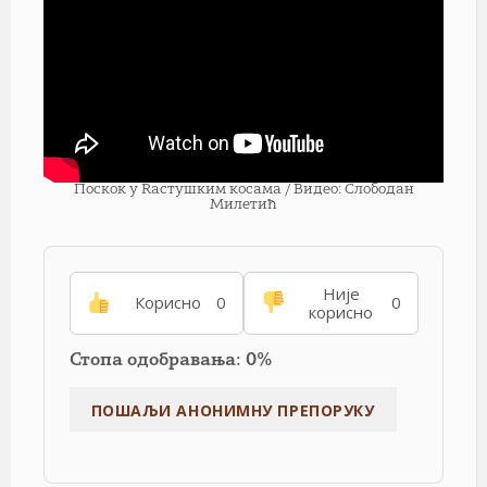
Поскок у Rастушким косама / Видео: Слободан
Милетић
Није
Корисно
0
0
корисно
Стопа одобравања: 0%