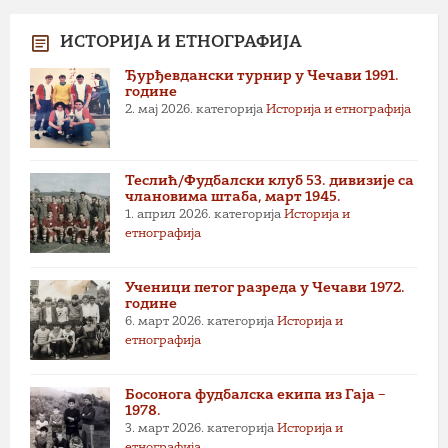
ИСТОРИЈА И ЕТНОГРАФИЈА
Ђурђевдански турнир у Чечави 1991.
године
2. мај 2026.
категорија
Историја и етнографија
Теслић/Фудбалски клуб 53. дивизије са
члановима штаба, март 1945.
1. април 2026.
категорија
Историја и
етнографија
Ученици петог разреда у Чечави 1972.
године
6. март 2026.
категорија
Историја и
етнографија
Босонога фудбалска екипа из Гаја –
1978.
3. март 2026.
категорија
Историја и
етнографија