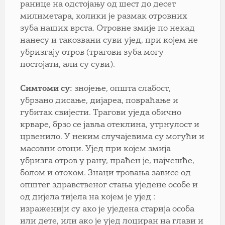
ранице на одстојању од шест до десет
милиметара, колики је размак отровних
зуба наших врста. Отровне змије по некад
нанесу и такозвани суви ујед, при којем не
убризгају отров (трагови зуба могу
постојати, али су суви).
Симтоми су:
знојење, општа слабост,
убрзано дисање, дијареа, повраћање и
губитак свијести. Трагови уједа обично
крваре, брзо се јавља отеклина, утрнулост и
црвенило. У неким случајевима су могући и
масовни отоци. Ујед при којем змија
убризга отров у рану, праћен је, најчешће,
болом и отоком. Знаци тровања зависе од
општег здравственог стања уједене особе и
од дијела тијела на којем је ујед :
израженији су ако је уједена старија особа
или дете, или ако је ујед лоциран на глави и