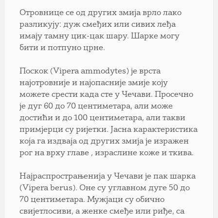
Отровнице се од других змија врло лако
разликују: дуж смеђих или сивих леђа
имају тамну цик-цак шару. Шарке могу
бити и потпуно црне.
Поскок (Vipera ammodytes) је врста
најотровније и најопасније змије коју
можете срести када сте у Чечави. Просечно
је дуг 60 до 70 центиметара, али може
достићи и до 100 центиметара, али такви
примјерци су ријетки. Јасна карактеристика
која га издваја од других змија је изражен
рог на врху главе , израслине коже и ткива.
Најраспрострањенија у Чечави је пак шарка
(Vipera berus). Оне су углавном дуге 50 до
70 центиметара. Мужјаци су обично
свијетлосиви, а женке смеђе или риђе, са