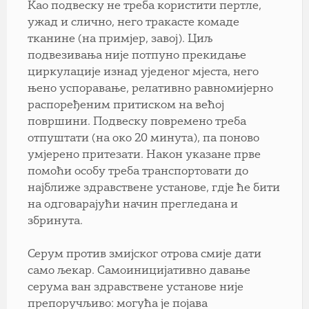
Као подвеску не треба користити пертле,
ужад и слично, него тракасте комаде
тканине (на примјер, завој). Циљ
подвезивања није потпуно прекидање
циркулације изнад уједеног мјеста, него
њено успоравање, релативно равномијерно
распоређеним притиском на већој
површини. Подвеску повремено треба
отпуштати (на око 20 минута), па поново
умјерено притезати. Након указане прве
помоћи особу треба транспортовати до
најближе здравствене установе, гдје ће бити
на одговарајући начин прегледана и
збринута.
Серум против змијског отрова смије дати
само љекар. Самоиницијативно давање
серума ван здравствене установе није
препоручљиво: могућа је појава