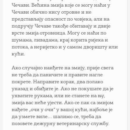
Чечави. Већина змија које се могу наћи у
Чечави обично нису отровне и не
представљају опасност по човјека, али на
подручју Чечаве такође обитавају и двије
врсте змија отровница. Могу се наћи по
шумама, ливадама, крај корита ријека и
потока, а неријетко и у самом дворишту или
кући.
Ако случајно наиђете на змију, прије свега
не треба да паничите и правите нагле
покрете. Направите корак, два полако
уназад и обиђите је. Ако не покушате да је
ухватите рукама, или не станете на њу,
змија вас неће ујести. Ако се пак са змијом
нађете „очи у очи“ у вашој кући, најбоље је
да узмете виле… шалимо се, треба да
позовете дежурну ветеринарску службу.