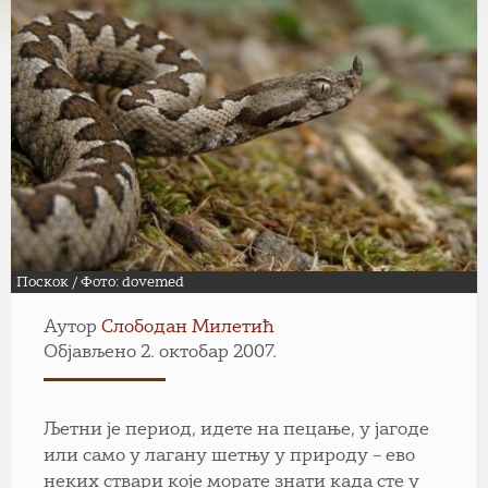
Поскок / Фото: dovemed
Аутор
Слободан Милетић
Објављено 2. октобар 2007.
Љетни је период, идете на пецање, у јагоде
или само у лагану шетњу у природу – ево
неких ствари које морате знати када сте у