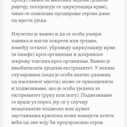
пропустљивости њихових зидова (једном
ријечју, поспјешује се циркулација крви),
чиме се олакшава продирање отрова даље
од мјеста уједа.
Изузетно је важно и да се особа умири:
паника и нагли покрети или трчање,
између осталог, убрзавају циркулацију крви
(и лимфе) кроз организам и доприносе
ширењу токсина кроз организам. Важно је
имобилисати уједени екстремитет. У неким
случајевима (када је особа знатно удаљена
од насељеног мјеста), може се примијенити
и подвезивање, ако је особа уједена за
екстремитет (руку или ногу). Подвезивање
се врши уз опрез, јер се у случају
неадекватне подвеске или дужег
заустављања крвотока може нанијети штета
већа од оне коју би проузроковао отров.