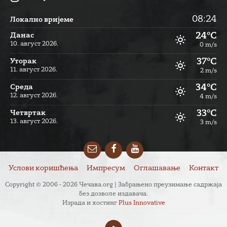
08:24
Локално вријеме
24°C
Данас
10. август 2026.
0 m/s
37°C
Уторак
11. август 2026.
2 m/s
34°C
Cреда
12. август 2026.
4 m/s
33°C
Четвртак
13. август 2026.
3 m/s
Email
Facebook
YouTube
Услови коришћења
Импресум
Оглашавање
Контакт
Copyright © 2006 - 2026 Чечава.org | Забрањено преузимање садржаја
без дозволе издавача.
Израда и хостинг
Plus Innovative