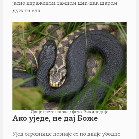
јасно израженом тамном цик-цак шаром
дуж тијела.
Двије врсте шарке / фото: Википедија
Ако уједе, не дај Боже
Ујед отровнице познаје се по двије убодне