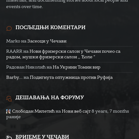
materials, and documenting stories about local people and
events over time.
ПОСЉЕДЊИ КОМЕНТАРИ
Marko
на
Засеоци у Чечави
RAARR
на
Нови фризерски салон у Чечави почео са
радом, мушки фризерски салон ,, Ђоле “
Радован Николић
на
На Укрини Томин вир
Barby...
на
Подигнута оптужница против Руфија
ДЕШАВАЊА НА ФОРУМУ
Слободан Милетић
на
Нови веб сајт
8 years, 7 months
раније
ВРИЈЕМЕ У ЧЕЧАВИ