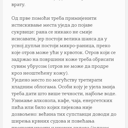
врату.
Од прве помоћи треба примијенити
истискивање места уједа до појаве
сукрвице: рана се никако не смије
исисавати, јер постоји велика шанса да у
усној дупљи постоји микро-раница, преко
које отров може ући у крвоток. Отров који се
задржао на површини коже треба обрисати
сувим убрусом (отров не може да продре
кроз неоштећену кожу).
Уједено место по могућству третирати
хладним облогама. Особи коју је ујела змија
треба дати што више течности, најбоље воде.
Узимање алкохола, кафе, чаја, енергетских
пића или било којих лијекова није
дозвољено: већина тих супстанци доводи до
ширења крвних судова и повећања