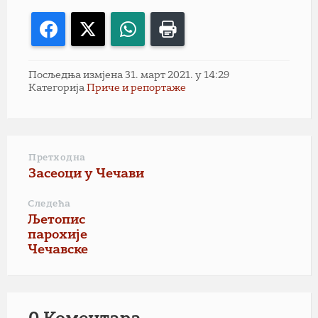
Facebook
X
WhatsApp
Print
Посљедња измјена 31. март 2021. у 14:29
Категорија
Приче и репортаже
Претходна
Засеоци у Чечави
Следећа
Љетопис
парохије
Чечавске